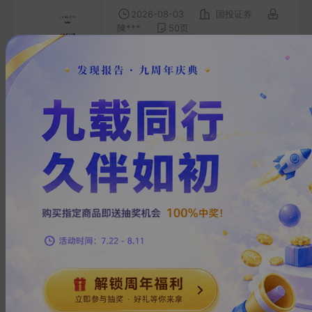
2026-08-03
国投证券
陳***
50
页
基础化工
聚氨酯行业深度：东升西落格
局深化，供需紧平衡驱动盈利
修复
2026-08-03
-
国投证券
故***
50
页
基础化工
AIDC液冷一次侧稀缺龙头，
业绩有望保持快速增长
2026-08-03
国投证券
M***
24
页