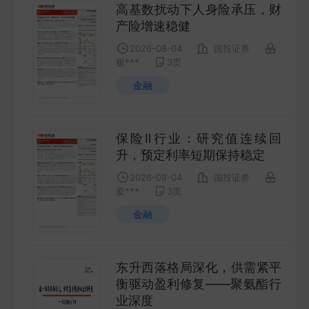
高基数扰动下人身险承压，财
产险增速稳健
2026-08-04
国投证券
极***
3
页
金融
保险Ⅱ行业：研究值连续回
升，预定利率短期保持稳定
2026-08-04
国投证券
爱***
3
页
金融
东升西落格局深化，供需紧平
衡驱动盈利修复——聚氨酯行
业深度