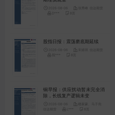
COMPANY
2026-08-06
张秀峰
信达期货
D***
8
页
宏观策略
STRATEGY
股指日报：震荡磨底期延续
会议纪要
2026-08-06
宋婧琪
信达期货
MINUTES
我***
8
页
财报
ANNUALS
招股书
铜早报：供应扰动暂未完全消
除，长线复产逻辑未变
PROSPECTUS
2026-08-06
楼家豪、马子尧
信达期货
L***
8
页
期货研究