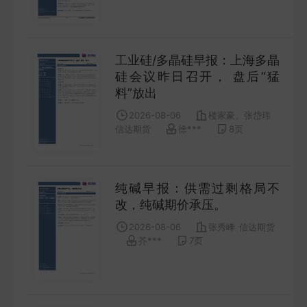
FUTURES
金工量化
工业硅/多晶硅早报：上海多晶
QUANT
硅会议昨日召开， 盘后“猛
料”放出
2026-08-06
楼家豪、张岱玮
信达期货
徐***
8
页
纯碱早报：供需过剩格局不
改，纯碱期价承压。
2026-08-06
张秀峰
信达期货
芥***
7
页