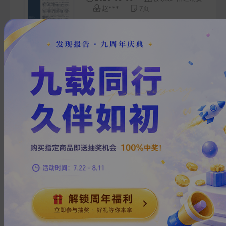
赵***
7
页
煤焦早报：复产交易暂告一段
落，盘面触底回升
2026-08-06
刘开友
信达期货
J***
7
页
原油早报：航线虽定条款收
紧，油价止跌反弹
2026-08-06
张秀峰、王诗朦
信达期货
善***
6
页