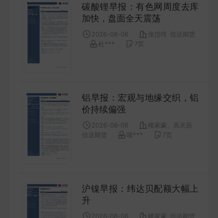
碳酸锂早报：有色网周度去库
加快，盘面全天震荡
2026-08-06
张岱玮
信达期货
杜***
7
页
铝早报：宏观与地缘交织，铝
价持续偏强
2026-08-06
楼家豪、高天辰
信达期货
喵***
7
页
沪镍早报：纬达贝配额大幅上
升
2026-08-06
楼家豪
信达期货