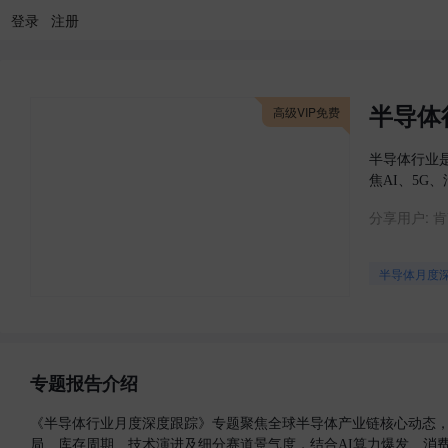
登录
注册
半导体
高级VIP免费
半导体行业
焦AI、5
分享用户:
肯*
半导体月度
专题报告介绍
《半导体行业月度深度跟踪》专题聚焦全球半导体产业链核心动态
局、库存周期、技术演进及细分赛道景气度，结合AI算力爆发、消