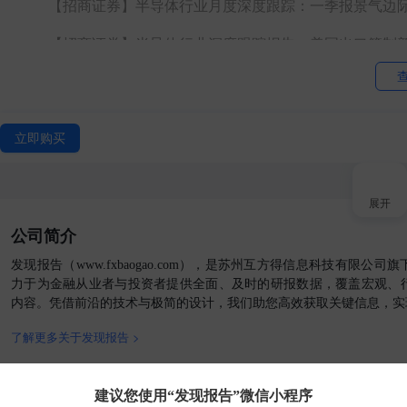
【招商证券】
半导体行业月度深度跟踪：一季报景气边
【招商证券】
半导体行业深度跟踪报告：美国出口管制
【招商证券】
半导体行业月度深度跟踪：AI终端新品浪潮
【招商证券】
半导体行业月度深度跟踪：需求回暖叠加
立即购买
【招商证券】
半导体行业月度深度跟踪：存储价格出现
【招商证券】
半导体行业月度深度跟踪：半导体月度销
展开
公司简介
【招商证券】
半导体行业月度深度跟踪：海内外公司二
接入AI
发现报告（www.fxbaogao.com），是苏州互方得信息科技有限公
【招商证券】
半导体行业月度深度跟踪：全球月度销售额
力于为金融从业者与投资者提供全面、及时的研报数据，覆盖宏观、
内容。凭借前沿的技术与极简的设计，我们助您高效获取关键信息，实
【招商证券】
半导体行业月度深度跟踪：Q2市场景气未
小程序
了解更多关于发现报告 >
【招商证券】
半导体行业月度深度跟踪：国内公司Q1业
APP
官方媒体
【招商证券】
半导体行业月度深度跟踪：算力应用需求
客户端
建议您使用“发现报告”微信小程序