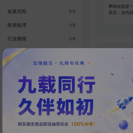
网络短剧是一
发展历程
0
/
4
形态，在内
政策梳理
0
/
8
行业规模
0
/
9
产业链分析
0
/
6
2024年中
竞争格局
0
/
2
在经历数次
代表公司
0
/
3
较连续和完整
惯常借助宏
新颖表现形
发展趋势
0
/
4
发展风险/痛点
0
/
3
投/融资
0
/
1