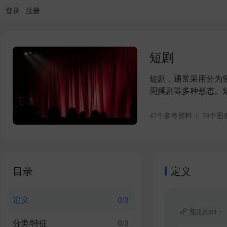
登录
注册
短剧
短剧，通常采用分为竖
周播剧等多种形态。
47
个参考资料
74
个图
目录
定义
定义
0
/
3
预见2024
分类/特征
0
/
3