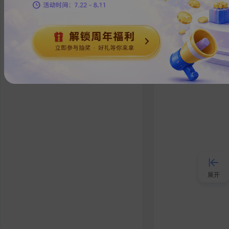
出海
0
/
1
2025影视
短剧，也称网
事情节”的剧
展开
接入AI