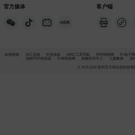
官方媒体
客户端
友情链接:
AI工具箱
外贸收款
AIGC工具导航
华经情报网
51电子网
福昕PDF阅读器
中商情报网
前瞻经济学人
七麦数据
清
© 2018-
2026
苏州互方得信息科技有