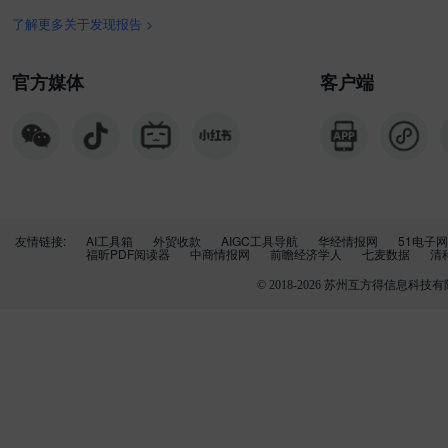
了解更多关于发现报告 >
官方媒体
客户端
友情链接:
AI工具箱
外贸收款
AIGC工具导航
华经情报网
51电子网
福昕PDF阅读器
中商情报网
前瞻经济学人
七麦数据
清
© 2018-
2026
苏州互方得信息科技有