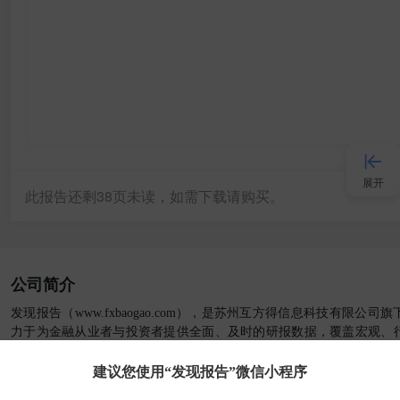
展开
此报告还剩
38
页未读，如需下载请购买。
接入AI
公司简介
小程序
发现报告（www.fxbaogao.com），是苏州互方得信息科技有限公
力于为金融从业者与投资者提供全面、及时的研报数据，覆盖宏观、
APP
内容。凭借前沿的技术与极简的设计，我们助您高效获取关键信息，实
建议您使用“发现报告”微信小程序
了解更多关于发现报告 >
发现大使