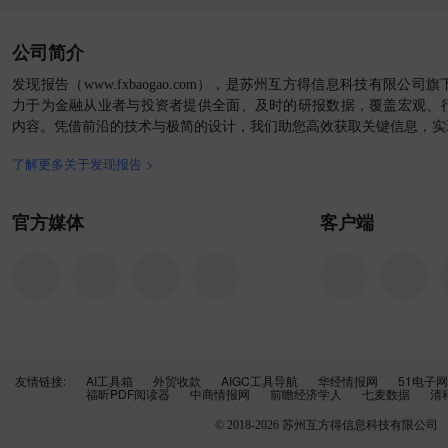
公司简介
发现报告（www.fxbaogao.com），是苏州互方得信息科技有限公
力于为金融从业者与投资者提供全面、及时的研报数据，覆盖宏观、
内容。凭借前沿的技术与极简的设计，我们助您高效获取关键信息，实
了解更多关于发现报告 >
官方媒体
客户端
友情链接:
AI工具箱
外贸收款
AIGC工具导航
华经情报网
51电子网
福昕PDF阅读器
中商情报网
前瞻经济学人
七麦数据
清
© 2018-
2026
苏州互方得信息科技有限公司