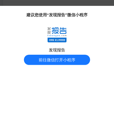
APP
此报告还剩
16
页未读，如需下载请购买。
建议您使用“发现报告”微信小程序
发现大使
公司简介
客服
发现报告（www.fxbaogao.com），是苏州互方得信息科技有限公
力于为金融从业者与投资者提供全面、及时的研报数据，覆盖宏观、
发现报告
分享得豆
内容。凭借前沿的技术与极简的设计，我们助您高效获取关键信息，实
前往微信打开小程序
了解更多关于发现报告 >
官方媒体
客户端