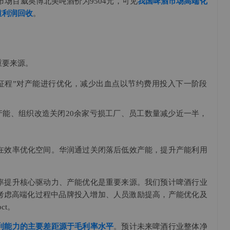
外市场百威英博北美吨酒价为9504元，可见
我国啤酒市场高端化
道利润回收
。
重要来源。
援新征程”对产能进行优化，减少出血点以节约费用投入下一阶段
优化产能、组织改造关闭20余家亏损工厂、员工数量减少近一半，
在效率优化空间。华润通过关闭落后低效产能，提升产能利用
率提升核心驱动力、产能优化是重要来源。我们预计啤酒行业
时考虑高端化过程中品牌投入增加、人员激励提高，产能优化及
ct。
利能力的主要差距源于毛利率水平
。预计未来啤酒行业整体净