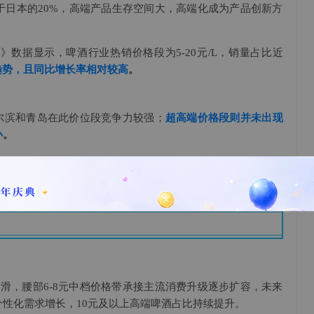
于日本的20%，高端产品生存空间大，高端化成为产品创新方
5月》数据显示，啤酒行业热销价格段为5-20元/L，销量占比近
趋势，且同比增长率相对较高
。
哈尔滨和青岛在此价位段竞争力较强；
超高端价格段则并未出现
小
。
逐步成为最主流的价格带，而
啤酒的价格升级空间并不仅在于20
12-20元的中高端升级尤为关键
。
下滑，腰部6-8元中档价格带承接主流消费升级逐步扩容，未来
性化需求增长，10元及以上高端啤酒占比持续提升。