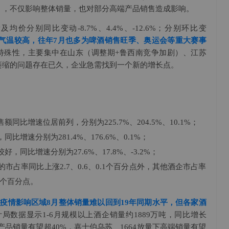
），不仅影响整体销量，也对部分高端产品销售造成影响。
分别同比变动-8.7%、4.4%、-12.6%；分别环比变
气温较高，往年7月也多为啤酒销售旺季、奥运会等重大赛事
特殊性，主要集中在山东（调整期+鲁西南竞争加剧）、江苏
萎缩的问题存在已久，企业急需找到一个新的增长点。
比增速位居前列，分别为225.7%、204.5%、10.1%；
速分别为281.4%、176.6%、0.1%；
同比增速分别为27.6%、17.8%、-3.2%；
占率同比上涨2.7、0.6、0.1个百分点外，其他酒企市占率
3个百分点。
疫情影响区域8月整体销量难以回到19年同期水平，但各家酒
局数据显示1-6月规模以上酒企销量约1889万吨，同比增长
产品销量有望超40%，嘉士伯乌苏、1664放量下高端销量有望