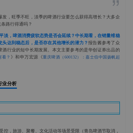
”
爆发，旺季不旺，淡季的啤酒行业要怎么获得高增长？大多企
这条路行得通吗？
现平淡，啤酒消费疲软态势是否会延续？中长期看，在销量维稳
龙头达到稳态后，是否存在其他增长的潜力？
报告酱参考了众
啤酒行业的短中长期发展。本文主要参考的是华创证券出品的
》和申万宏源《
何看？
重庆啤酒（600132）：嘉士伯中国扬帆起
行业分析
道受控，旅游、聚餐、文化活动等场景受限（青岛啤酒节取消，