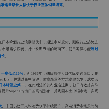
玩家销量增长大幅快于行业整体销量增速
。
在日本啤酒行业浪潮起伏中，通过审时度势、顺应行业趋势进
时市场需求疲弱、行业长期衰退的局面下，朝日啤酒亦能
通过
。
增长
，一度低至10%
。但1986年，朝日抓住人口代际更迭窗口，推
er Dry，并通过集中资源、鲜度经营等方式赢得竞争，成功实
为日本啤酒业第一
。在此后漫长的行业衰退期，朝日有效落实降
升Super Dry出口的高端形象，并巩固本土中端市场，实现
大
。
中国仍处于人均消费水平持续提升、高端消费市场景气阶