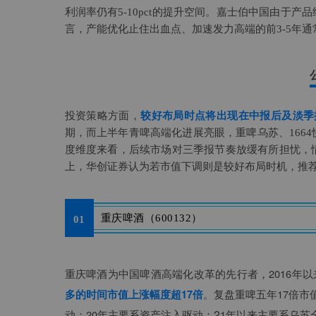
利润率仍有5-10pct的提升空间。嘉士伯中国由于
言，产能优化止住出血点、加速发力高端的前3-5年
投资策略方面，
较好布局时点将出现在中报后及淡季
期，而上半年青啤高端化进展亮眼，重啤乌苏、166
度维度来看，后续市场对三季报节奏放缓有所担忧，
上，华创证券认为若市值下调则是较好布局时机，推
重庆啤酒（600132）
01
重庆啤酒为中国啤酒高端化改革的先行者，2016年以
。
复盘重啤五年17倍市
多的时间市值上涨幅度超17倍
2
动；
20年主要系资产注入驱动；
1年以来主要系乌苏