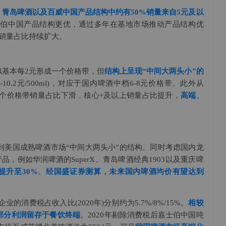
、青岛啤酒以及百威中国产品结构中约有50%销量来自5元及以
士伯中国产品结构更优，通过多年在基地市场推动产品结构优
酒销量占比持续扩大。
似基本每2元形成一个价格带，但
结构上呈现“中间大两头小”的
0.2元/500ml)，对应于国内啤酒中档6-8元价格带。此外从
惠两个价格带销量占比下滑，核心+及以上销量占比提升，
高端、
到美国成熟啤酒市场“中间大两头小”的结构。同时考虑国内龙
品，例如华润啤酒的SuperX、青岛啤酒经典1903以及重庆啤
提升至30%
。
经国盛证券测算，未来国内啤酒均价有望达到
消费税占收入比(2020年)分别约为5.7%/8%/15%。
相较
部分利润留存于餐饮终端
。2020年剔除消费税后嘉士伯中国吨