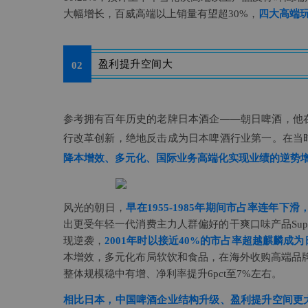
大幅增长，百威高端以上销量有望超30%，
四大高端
盈利提升空间大
02
参考拥有百年历史的老牌日本酒企——朝日啤酒，他
行改革创新，绝地反击成为日本啤酒行业第一。
在当
降本增效、多元化、国际业务高端化实现业绩的逆势
风光的朝日，
早在1955-1985年期间市占率连年下滑
出更受年轻一代消费主力人群偏好的干爽口味产品Sup
现逆袭，
2001年时以接近40%的市占率超越麒麟成
本增效，多元化布局软饮和食品，在海外收购高端品牌提
整体规模稳中有增、净利率提升6pct至7%左右。
相比日本，中国啤酒企业结构升级、盈利提升空间更