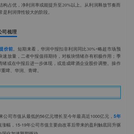
产品结构占优，净利润率或能提升至20%以上。从利润释放节奏而
通常是利润弹性较大的阶段。
公司梳理
提价前
。短期来看，华润中报扣非利润同比30%+略超市场预
4快速放量，二者中报值得期待，对板块情绪亦有积极作用；季
情绪或在中报后进一步体现，或造成啤酒企业股价调整。操作
荐重啤、华润、青啤。
来公司市值从最低的56亿元增长至今年最高近1000亿元，
5年
值涨幅，15-19年公司市值主要由改革后带来的盈利触底回升驱
全国化加速预期驱动。