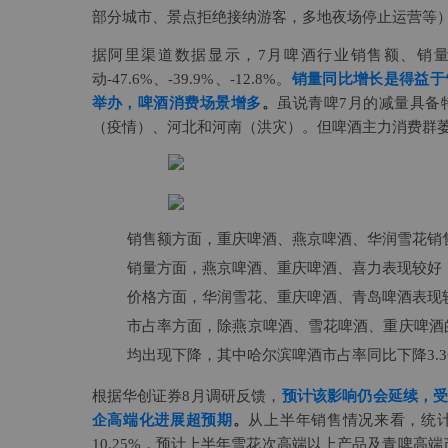
部分城市、景点拒绝接纳游客，多地夜场停止运营等
据阿里渠道数据显示，7月啤酒行业销售额、销量及均价
动-47.6%、-39.9%、-12.8%。
销量同比增长是得益于
举办，啤酒消费场景增多
。
虽说青啤7月的减量具备
（疫情）、河北和河南（洪灾）。但啤酒主力消费群
销售额方面，重庆啤酒、燕京啤酒、华润雪花销售额同
销量方面，燕京啤酒、重庆啤酒、喜力表现较好，同比增
价格方面，华润雪花、重庆啤酒、青岛啤酒表现较好，
市占率方面，除燕京啤酒、雪花啤酒、重庆啤酒的市
均出现下降，其中哈尔滨啤酒市占率同比下降3.
根据华创证券8月调研反馈，
预计该影响仍会延续，受
企高端化进展超预期
。
从上半年销售情况来看，统计
10.25%，预计上半年雪花次高端以上产品及青啤高端