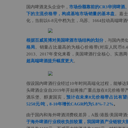
国内啤酒龙头企业中，
市场份额靠前的CR3华润啤酒
下的主流价格带，构成基地市场销量的基本盘
。嘉
化，当前以6-8元中档为主，乌苏、1664拉动高端啤
根据百威英博对美国啤酒市场结构的划分
，与国内类
格局
。销量占比最高的为核心价格带(对应人民币8.4-1
2013、2017年变化来看，美国啤酒行业核心、实
超高端啤酒提升幅度更大
。
力
假设国内啤酒行业经过10年时间高端化过程，能够达
头啤酒企业自2019年开始将推广重点放在8元价格带产
酒乐堡、醇麦国宾，
预计在未来8元价格带占比有望
5250元/吨，8-10年增长CAGR约为5.8%-7.2%
。
由于国内和海外啤酒消费税差异，A股/港股/美国啤酒企业的
于海外啤酒行业税收负担较重，我国啤酒产业链较大