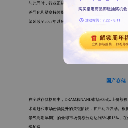
与此同时，行业正从标准化产品向定制化解决方案转型。HB
差异化和壁垒持续提升。行业商品化属性减弱，周期波
望延续至2027年以后，成为史上持续时间最长的上行周
国产存储
在全球存储格局中，DRAM和NAND市场90%以上份
术追赶和市场份额提升的关键阶段，扩产动力强劲。根据Coun
景气周期早期）的全球市场份额分别达到8%和13%，
续加速。