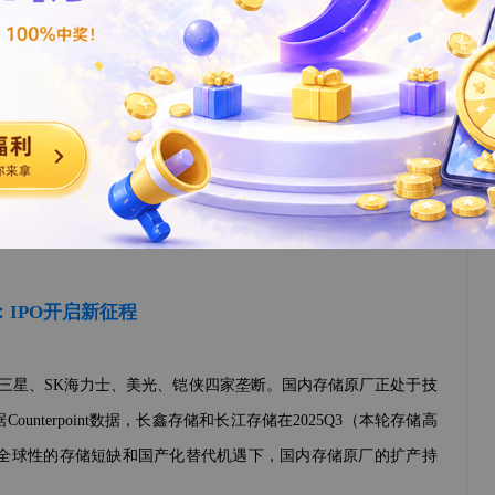
M4、CXL、3D DRAM、HBF等新技术不断涌现，存储产品的
动幅度降低，成长属性增强。机构普遍认为，本轮存储景气周期有
期。
：IPO开启新征程
额被三星、SK海力士、美光、铠侠四家垄断。国内存储原厂正处于技
terpoint数据，长鑫存储和长江存储在2025Q3（本轮存储高
在全球性的存储短缺和国产化替代机遇下，国内存储原厂的扩产持