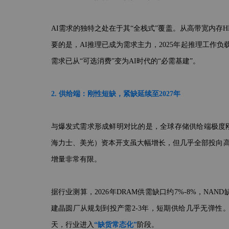
AI需求的独特之处在于其“全栈式”覆盖。从高带宽内存H
要的是，AI推理已成为需求主力，2025年起推理工作
需求已从“可选消费”变为AI时代的“必需基建”。
2. 供给端：刚性短缺，紧缺延续至2027年
与爆发式需求形成鲜明对比的是，全球存储供给端极度刚
海力士、美光）资本开支虽大幅增长，但几乎全部投向高附
增量非常有限。
据行业测算，2026年DRAM供需缺口约7%-8%，NA
建晶圆厂从规划到投产需2-3年，短期供给几乎无弹性。
天，行业进入
“缺货常态化”
阶段。