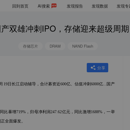
回到首页
AI
搜索
发现报告
发现数据
发现专
国产双雄冲刺IPO，存储迎来超级周期
存储芯片
DRAM
NAND Flash
分享
19日长江启动辅导，合计募资近600亿、估值冲刺6000亿...国产
比暴增719%，归母净利润247.62亿元，同比激增1688%，一举
期正全面爆发。