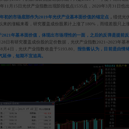
19年11月15日光伏产业指数出现阶段低点1535点，2020年3月31日也
020年初的市场底部作为2019年光伏产业基本面价值的锚定点
，
绩优光
以来的涨幅来看，研究覆盖成份股累计上涨了180%，而绩差股只上涨
稳于2021年基本面价值，体现出市场理性的一面，之后的反弹是提前反应2
7月28日有研究覆盖成份股的定价数据，光伏产业指数2021~2023年基
21年8月4日，光伏产业指数收盘于5193.80。
报告酱认为，目前是由情
气延伸，短期不宜追高。