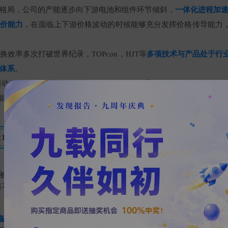
格局，公司的产能逐步向下游电池和组件环节倾斜，
一体化进程加
议价能力
，在面临上下游价格波动的时候能够充分发挥价格传导能力
效率多次打破世界纪录，TOPcon，HJT等
多项技术与产品处于行
体系
。
大新动作在于BIPV和氢能新赛道的布局，公司通过收购森特股份，开启
能科技公司，
布局氢能新赛道
，为实现光伏+氢能清洁能源高效利用
2129）-光伏产业半导体化
被迁移至光伏领域，而这一趋势的引领者正是——中环股份。中
和而不群”的不羁思想，公司以技术研发为依托，倡导产业链上下游的
备直拉法和区熔法半导体硅片制备技术的硅片制造商
；公司专注于