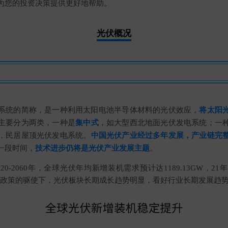
为您的投资决策提供更好地帮助。
光伏概况
系统的简称，是一种利用太阳电池半导体材料的光伏效应，
将太阳
主要分为两类，一种是
，如大型西北地面光伏发电系统；
一
集中式
，民居屋顶光伏发电系统。
中国光伏产业经过多年发展，产业链完
一段时间，
。
技术进步仍将是光伏产业发展主题
20-2060年，全球光伏年均新增装机需求预计达1189.13GW，2
碳中和政策的驱使下，光伏板块长期成长趋势明显，看好行业长期发展趋