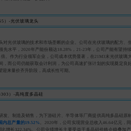
865）-光伏玻璃龙头
头对光伏玻璃的技术和市场垄断的企业。公司在光伏玻璃的配方、
水平，2020年产能份额达18.28%，21-23年，公司产能有望持
4.1倍。作为行业领军企业，公司成本优势显著，在21M3末光伏玻
间，而公司仍能获取会计利润，为公司高速扩张计划的实现奠定良
望迎来量价齐升阶段，高成长性可期。
8303）-高纯度多晶硅
研发、制造及销售，为下游硅片、半导体等厂商提供高纯多晶硅原
内总产量的19.52%
。2020年，公司实现营业总收入46.64亿元，同
，同比增长322.34%。公司业绩增长主要受益于多晶硅价格企稳叠加产