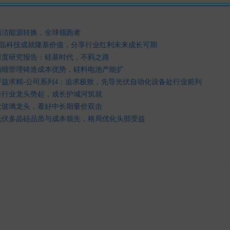
清洁能源转换，全球领跑者
晶科技成就隆基价值，分享行业红利未来成长可期
深度研究报告：硅基时代，不羁之路
精细管理铸造成本优势，硅料电池产能扩
菁益求精-公司系列4：追求极致，先导光伏自动化设备处行业前列
硅行业龙头势起，成长护城河筑就
伏玻璃龙头，看好中长期量价双击
光伏多晶硅品质与成本领先，格局优化头部受益