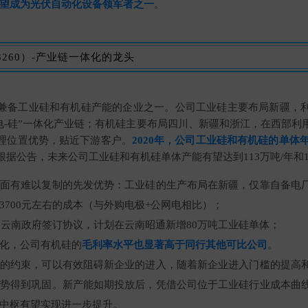
望成为光伏自动化设备领军者之一
。
3260）-产业链一体化的龙头
兼备工业硅和有机硅产能的企业之一。公司工业硅主要布局新疆，
-电-硅”一体化产业链；有机硅主要布局四川、新疆和浙江，在西部利
理位置优势，贴近下游客户。
2020年，公司工业硅和有机硅的单体年
根据公告，未来公司工业硅和有机硅单体产能有望达到113万吨/年和1
面有难以复制的先发优势：工业硅的生产布局在新疆，仅靠自备电
3700元左右的成本（与外购电极+公网电相比）；
已与云南政府签订协议，计划在云南昭通新增80万吨工业硅单体；
化，公司有机硅的
毛利率水平也显著高于同行其他可比公司
。
的约束，可以有效阻碍新企业的进入，随着新企业进入门槛的提高
势得到巩固。新产能如期投放后，凭借公司位于工业硅行业成本曲
中枢有望实现进一步提升。