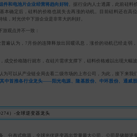
组件和电池片企业经营将趋向好转
。据行业内人士透露，此前硅料
基本确定后，硅料的价格也就失去再涨的动机。目前硅料还在高
持续，对光伏中下游企业是非常大的利好。
下游观点并不一致：
业普遍认为，7月份的连降释放出回暖讯息，涨价的动机已经走弱
，成交价格随行就市，在硅片需求支撑下，硅料价格难以出现大幅
认为可以从产业链全局去看二级市场的上市公司，为此，接下来我
其中首推各行业龙头——阳光电源、隆基股份、中环股份、通威
。
0274）-全球逆变器龙头
备、分布式电源，全球光伏逆变器出货量最大公司。公司是储能逆