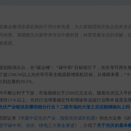
告酱会整理多家机构的不同分析角度，为大家梳理相关热点的来龙
司科普。期望能为大家带来专业中最科普，科普里最专业的讲解，
资展望。
源规划陆续出台，在“碳达峰”、“碳中和”目标指引下，光伏等可再生
了超258GW以上光伏等可再生能源新增装机目标。从规模来看，“
到总量的39.5%。
件不断让利于下游，市场规模位于2500亿元左右。随着光伏迈入平
维持13％以上。光伏行业增量确定性和增速将远超行业降本速度及
光伏产业链涉及哪些细分行业？二级市场的大涨之后还能继续向上吗
西部证券《
华夏中证光伏产业，指投光伏成长机遇
》和光大证券《
碳
：坚守碳中和、光伏、锂电三大黄金赛道
》，介绍了
关于光伏的基本