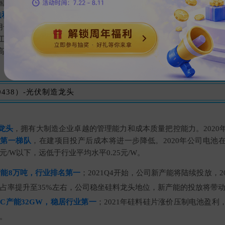
个国内外的客户认证，28个客户涉及8个大品类的产品正在小批量、中
法和直拉法硅片已经实现量产
，包括应用于IGBT器件的8英寸区熔
于集成电路领域的LowCOP产品等；
12英寸直拉法硅片验证情况良
工艺升级具很高的同步升级效应，未来十年在摩尔定律的推进下，
高产品创新和升级空间。
0438）-光伏制造龙头
龙头
，拥有大制造企业卓越的管理能力和成本质量把控能力。2020
业第一梯队
，在建项目投产后成本将进一步降低。2020年公司电池
元/W以下，远低于行业平均水平0.25元/W。
产能8万吨，行业排名第一
；2021Q4开始，公司新产能将陆续投放，2
市占率提升至35%左右，公司稳坐硅料龙头地位，新产能的投放将带
RC产能32GW，稳居行业第一
；2021年硅料硅片涨价压制电池盈利
。