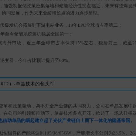
元，随强制配储政策密集落地和储能经济性拐点临近，未来有望爆发
道、协同发展，作为未来业绩增长点的潜力逐步显现。
光伏爆发机会拓展到下游电站业务，19年EPC全球市占率第二；
16年至今储能系统装机稳居全国第一；
展海外市场，近三年全球市占率保持15%左右，稳居前三，截至2
式逆变器，今年占比预计提升至60%。
1012）-单晶技术的领头军
变革和政策驱动，离不开全产业链的共同努力，公司在单晶发展中
。在公司的引领和推动下，单晶技术多点开花，掀起了一场从硅棒
也借助单晶的崛起建立起了光伏产业链自上而下一体化的隆基帝国
。
电池/组件的产能将达到105/38/65GW，产能增长率分别为23.5%、2