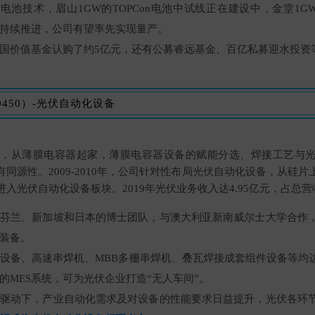
电池技术，眉山1GW的TOPCon电池中试线正在建设中，金堂1G
持续推进，公司有望率先实现量产。
国价值基金认购了约5亿元，还有公募睿远基金、百亿私募迎水投资
0450）-光伏自动化设备
成立，从薄膜电容器起家，薄膜电容器设备的赋能分选、焊接工艺与
同源性。2009-2010年，公司针对性布局光伏自动化设备，从硅
入光伏自动化设备板块。2019年光伏业务收入达4.95亿元，占总营收1
芬兰、新加坡和日本的博士团队，与澳大利亚新南威尔士大学合作
装备。
化设备、高速串焊机、MBB多栅串焊机、叠瓦焊接成套组件设备等均
的MES系统，可为光伏企业打造“无人车间”。
驱动下，产业自动化需求及对设备的性能要求日益提升，光伏各环