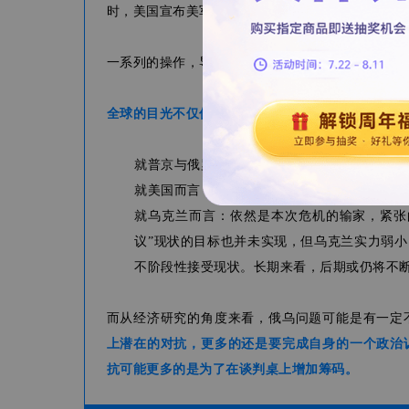
时，美国宣布美军防御准备状态已升至3级(与古巴
一系列的操作，导致战火升级，全球动荡。
全球的目光不仅仅是俄罗斯是个超级大国，更是各
就普京与俄罗斯而言：强硬声明背后，实际仅是
就美国而言：只要“现状”维持，就不会实施严
就乌克兰而言：依然是本次危机的输家，紧张
议”现状的目标也并未实现，但乌克兰实力弱
不阶段性接受现状。长期来看，后期或仍将不
而从经济研究的角度来看，俄乌问题可能是有一定
上潜在的对抗，更多的还是要完成自身的一个政治
抗可能更多的是为了在谈判桌上增加筹码。