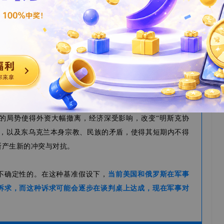
导弹危机同级)，并开始对俄罗斯实施金融制裁。
方对资源、政治等方面的目的。
“既成事实”的承认。
厉的能源制裁。
的局势使得外资大幅撤离，经济深受影响，改变“明斯克协
小，以及东乌克兰本身宗教、民族的矛盾，使得其短期内不得
断产生新的冲突与对抗。
不确定性的。在这种基准假设下，
当前美国和俄罗斯在军事
诉求，而这种诉求可能会逐步在谈判桌上达成，现在军事对