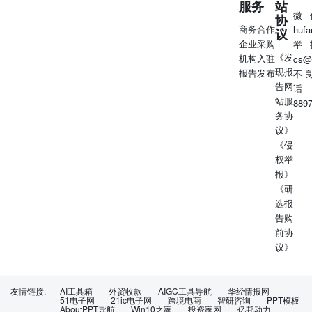
服务
站
微
协
商务合作
huf
议
企业采购
举
《发
机构入驻
cs@
现报
报告发布
不
告网
话
站服
889
务协
议》
《侵
权举
报》
《研
选报
告购
前协
议》
友情链接:
AI工具箱
外贸收款
AIGC工具导航
华经情报网
51电子网
21ic电子网
跨境电商
智研咨询
PPT模板
AboutPPT导航
Win10之家
投资家网
亿邦动力