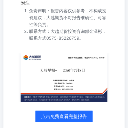
附注
免责声明：报告内容仅供参考，不构成投
资建议，大越期货不对报告准确性、可靠
性等负责。
联系方式：大越期货投资咨询部金泽彬，
联系方式0575-85226759。
大越期货投资咨询部金泽彬从业资格证号：F3048432投资
咨询证号：Z0015557联系方式：0575-85226759 重要提示：
本报告非期货交易咨询业务项下服务，其中的观点和信息仅
作参考之用，不构成对任何人的投资建议。我司不会因为关
注、收到或阅读本报告内容而视相关人员为客户；市场有风
险，投资需谨慎。 每日提示1234基本面数据基差多空因素
及主要风险点 CONTENTS目录 天胶： 1、基本面：现货偏
强，全球产区开始放量，需求季节性走软，原油市场持续下
行偏空2、基差：现货17200，基差230偏多3、库存：上期所
库存周环比减少，同比减少；青岛地区库存周环比减少，同
点击免费查看完整报告
比增加中性4、盘面：20日线向下，价格20日线下运行偏空
5、主力持仓：主力净多，多增偏多6、预期：需求季节性淡