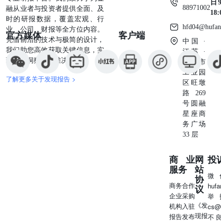
日9
88971002
融从业者与投资者提供全面、及
18
时的研报数据，覆盖宏观、行
hfd04@hufan
业、公司、财报等全方位内容。
官方媒体
客户端
凭借前沿的技术与极简的设计，
中国 ·
我们助您高效获取关键信息，实
江苏 ·
现深度洞察与精准决策。
苏州市
工业园
了解更多关于发现报告 >
区旺墩
路269
号圆融
星座商
务广场
33 层
商业
网
投
服务
站
微
协
商务合作
huf
议
企业采购
举
《发
机构入驻
cs@
现报
报告发布
不