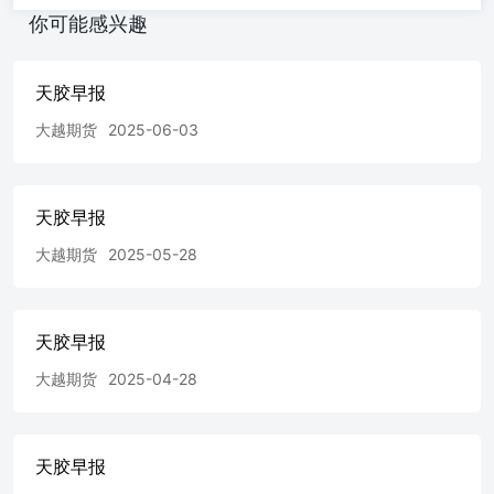
季，原料价格松动，走势偏空 多空因素及主要风险点 •利多
你可能感兴趣
•1、现货价格抗跌•2、厄尔尼诺炒作 •利空•1、供应开始增
长•2、贸易摩擦•3、原油回落带动整体商品走软 •风险点•世
界经济衰退、国内经济增长不如预期、贸易摩擦 现货价格
天胶早报
24年全乳胶，不可用于交割，7月7日现货价格上涨 现货价
格 库存 库存 进口 下游消费 下游消费 汽车产销季节性波动
大越期货
2025-06-03
下游消费 轮胎产量季节性波动 下游消费 轮胎行业出口环比
回落，同比回落 基差 免责声明 •本报告的著作权属于大越
期货股份有限公司。未经大越期货股份有限公司书面授权，
任何人不得更改或以任何方式发送、翻版、复制或传播此报
天胶早报
告的全部或部分材料、内容。如引用、刊发，须注明出处为
大越期货
2025-05-28
大越期货股份有限公司，且不得对本报告进行有悖原意的引
用、删节和修改。 •本报告基于大越期货股份有限公司及其
研究人员认为可信的公开资料或实地调研资料，但大越期货
对于本报告所载的信息、观点以及数据的准确性、可靠性、
天胶早报
时效性以及完整性不作任何明确或隐含的保证。因此任何人
不得对本报告所载的信息、观点以及数据的准确性、可靠
大越期货
2025-04-28
性、时效性及完整性产生任何依赖，且大越期货不对因使用
此报告及所载材料而造成的损失承担任何责任。本报告不应
取代个人的独立判断。本报告仅反映编写人的不同设想、见
天胶早报
解及分析方法。本报告所载的观点并不代表大越期货股份有
限公司的立场。 •本报告中的信息以及所表达意见，仅作参