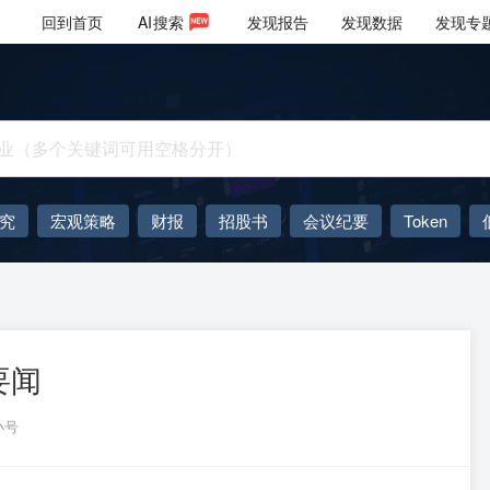
回到首页
AI
搜索
发现报告
发现数据
发现专
究
宏观策略
财报
招股书
会议纪要
Token
AIGC
大模型
要闻
小号