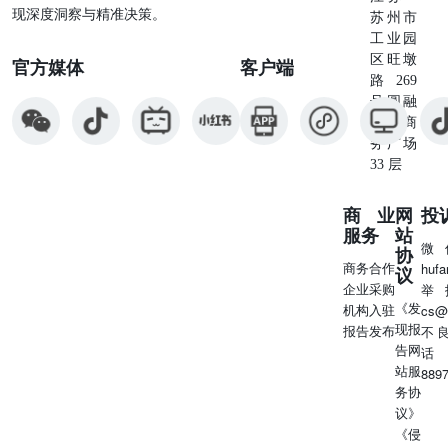
现深度洞察与精准决策。
苏州市
工业园
区旺墩
官方媒体
客户端
路269
号圆融
星座商
务广场
33 层
商业
网
投
服务
站
微
协
商务合作
huf
议
企业采购
举
《发
机构入驻
cs@
现报
报告发布
不
告网
话
站服
889
务协
议》
《侵