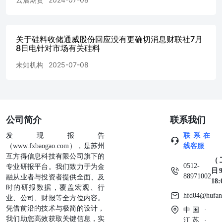
关于硅料收储通威股份回应没有更确切消息财联社7月
8日电针对市场有关硅料
未知机构
2025-07-08
公司简介
联系我们
发现报告
联系在
（www.fxbaogao.com），是苏州
线客服
互方得信息科技有限公司旗下的
（
0512-
专业研报平台。我们致力于为金
日9
88971002
融从业者与投资者提供全面、及
18
时的研报数据，覆盖宏观、行
hfd04@hufan
业、公司、财报等全方位内容。
凭借前沿的技术与极简的设计，
中国 ·
我们助您高效获取关键信息，实
江苏 ·