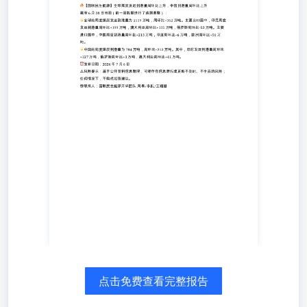
吨，澳大利亚周环比+135万吨，俄罗斯周环比-53万吨。主
要进口国中，中国周度到港量周环比+213万吨，印度周环
比+6万吨，欧洲周环比+56万吨。 🌟中国的周度煤炭到港量
为784万吨，周环比+213万吨。其中，印尼发运到港量周环
比+127万吨，俄罗斯周环比+3万吨，澳大利亚周环比+41万
吨。 ⏰发布日期：2026年7月6日 ⚠风险提示：基于公开资
料信息整理，可能存在信息滞后或更新不及时、不全面的风
险；任何情况下，不构成投资建议。☎联系人：国联民生能
源开采团队 周泰/李航/王姗姗
点击免费查看完整报告