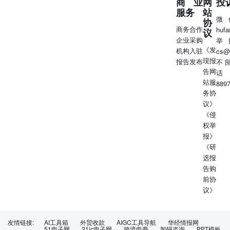
商业
网
投
服务
站
微
协
商务合作
huf
议
企业采购
举
《发
机构入驻
cs@
现报
报告发布
不
告网
话
站服
889
务协
议》
《侵
权举
报》
《研
选报
告购
前协
议》
友情链接:
AI工具箱
外贸收款
AIGC工具导航
华经情报网
51电子网
21ic电子网
跨境电商
智研咨询
PPT模板