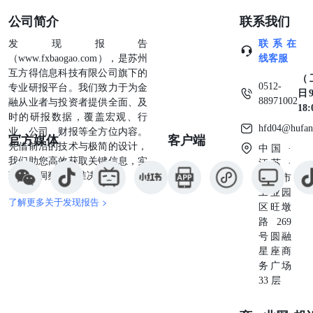
公司简介
联系我们
发现报告
联系在
（www.fxbaogao.com），是苏州
线客服
互方得信息科技有限公司旗下的
（
0512-
专业研报平台。我们致力于为金
日9
88971002
融从业者与投资者提供全面、及
18
时的研报数据，覆盖宏观、行
hfd04@hufan
业、公司、财报等全方位内容。
官方媒体
客户端
凭借前沿的技术与极简的设计，
中国 ·
我们助您高效获取关键信息，实
江苏 ·
现深度洞察与精准决策。
苏州市
工业园
了解更多关于发现报告 >
区旺墩
路269
号圆融
星座商
务广场
33 层