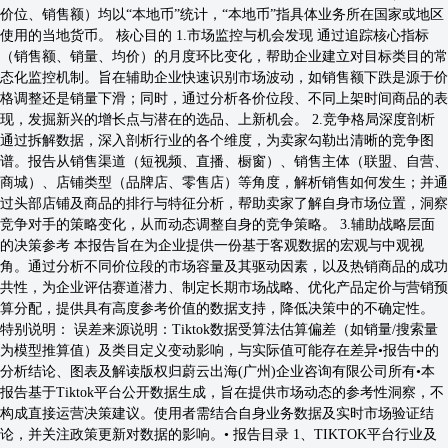
价位、销售额）均以“本地币”统计，“本地币”指具体业务所在国家或地区
使⽤的当地货币。 核⼼⽬的 1.市场监控与机会发现 通过追踪核⼼指标
（销售额、销量、均价）的⽉度环⽐变化，帮助企业建⽴对⽬标类⽬的常
态化监控机制。旨在辅助企业快速识别市场波动，如销售额下跌是源于价
格调整还是销量下滑；同时，通过分析各价位段、不同上架时间商品的表
现，发掘新兴的增⻓点与潜在的选品、上新机会。 2.竞争格局深度剖析
通过拆解数据，深⼊剖析⾏业的各个维度，为卖家勾勒出清晰的竞争图
谱。报告从销售渠道（短视频、直播、橱窗）、销售主体（联盟、⾃营、
商城）、店铺类型（品牌店、零售店）等⻆度，解析销售如何发⽣；并通
过头部店铺及商品的排⾏与特征分析，帮助卖家了解⾃⾝市场位置，洞察
竞争对⼿的策略变化，从⽽动态调整⾃⾝的竞争策略。 3.辅助战略层⾯
的决策参考 本报告旨在为企业提供⼀份基于客观数据的宏观与中观视
⻆。通过分析不同价位段的市场容量及其驱动因素，以及热销商品的成功
共性，为企业评估赛道潜⼒、制定⻓期市场战略、优化产品定价与营销预
算分配，提供具有⾼度参考价值的数据⽀持，降低决策中的不确定性。
特别说明： 误差来源说明：Tiktok数据受算法估算偏差（如销量/搜索量
为模型推算值）及类⽬定义变动影响，与实际值可能存在差异•报告中的
分析结论、图表及解读版权归蔚云出海(⼴州)企业咨询有限公司所有•本
报告基于Tiktok平台公开数据⽣成，旨在提供市场动态的参考性洞察，不
构成直接运营决策建议。使⽤者需结合⾃⾝业务数据及实时市场验证结
论，并关注政策更新对数据的影响。• 报告⽬录 1、TIKTOK平台⾏业及