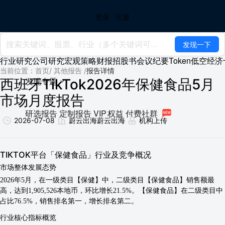
登录
注册
发现一下
回到首页
AI
搜索
发现报告
发现数据
行业研究
公司研究
宏观策略
财报
招股书
会议纪要
Token
低空经济
当前位置：首页
/
其他报告
/
报告详情
发现专题
西班牙TikTok2026年保健食品5月
市场月度报告
研选报告
定制报告
VIP
权益
付费社群
2026-07-08
蔚云出海
蔚云出海
机构上传
TIKTOK平台「保健食品」行业及竞争概况
市场整体发展态势
2026年5月，在一级类目【保健】中，二级类目【保健食品】销售额最
高，达到1,905,526本地币，环比增长21.5%。【保健食品】在二级类目中
占比76.5%，销售排名第一，增长排名第二。
行业核心指标概览