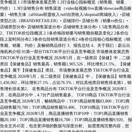
竞争概况 1.1市场整体发展态势 1.2⾏业核⼼指标概览（销售额、销量、
均价） 1.3⾏业销售分布 销售渠道（video短视频/live直播/showcase商品橱
窗）•销售主体（affiliate联盟收⼊/self⾃营收⼊/shopmall商城收⼊）•店铺
类型占⽐（BRAND/RETAILER）• 店铺排⾏• 店铺分布（销量vs价位）•
店铺类型分布• 店铺销售渠道分布• 店铺销售主体分布• 1.5在售商品分布
2、TIKTOK价位段概况 2.1各价格段销量与销售额份额及变化2.2各价位
段上架时间分布2.3各价位段销售渠道分布2.4各价位段核⼼指标概览（销
售额、销量、均价）及畅销商品排⾏ 3、报告总结 4、关于我们：蔚云出
海机构介绍 01第一部分TIKTOK平台⾏业及竞争概况 市场整体发展态势
TIKTOK平台⾏业及竞争概况 2026年5月，在一级类目【保健】中，二级
类目【保健食品】销售最高，销售额1,905,526，环比增长21.5%。【保健
食品】属于【保健食品】类目。 市场整体发展态势 TIKTOK平台⾏业及
竞争概况 2026年5月，在二级类目【保健食品】中，【保健食品】销售额
1,456,902，环比增长27.1%，占比76.5%；对比其他类目销售排名第1，销
售增长排名第2。 在售商品分布 TIKTOK平台⾏业及竞争概况 2026年5
月，在商品评分中，4.7分产品销售最多。 TOP10商品 TIKTOK平台⾏业
及竞争概况 2026年5月，畅销商品中：TOP1商品销售额83,800；TOP2商
品销售额70,700；TOP3商品销售额59,400。 TOP10商品 TIKTOK平台⾏
业及竞争概况 2026年5月，商品直播销售TOP10中：TOP1商品直播销售
额20,100；TOP2商品直播销售额16,700；TOP3商品直播销售额9,920。 报
告全⽂共45⻚，包含更详细的数据与深度分析。 如需查阅完整内容，您