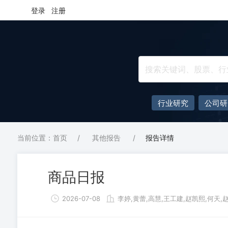
登录
注册
行业研究
公司研
当前位置：首页
/
其他报告
/
报告详情
商品日报
2026-07-08
李婷,黄蕾,高慧,王工建,赵凯熙,何天,