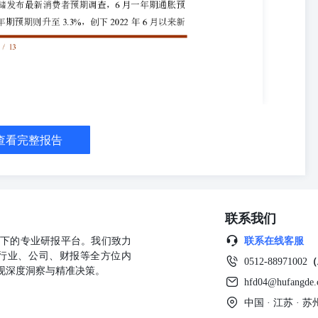
.57%。SMM现货ADC12价格为24050元/吨，涨50元/吨。江西保太
精废价差2090元/吨，跌13元/吨，佛山破碎生铝精废价差662元/吨，涨39
支撑坚挺。废铝流通偏紧、采购成本居高不下，企业让价空间有限。铝价反弹
本支撑。供需方面，铸造铝合金开工灵活性较高，供给端开工率维持低
铝价反弹带动下预计维持偏强运行，但需求淡季制约上行空间。 锌：
约日内窄幅震荡，夜间横盘震荡，伦锌震荡。现货市场：上海0#锌主流成
0-50元/吨。下游畏高，询价接货较少，现货交投低迷，贸易商出货积极性较
uth32亚利桑那州Hermosa锌锰矿项目，预计项目将在2029年实现
国撤销伊朗石油销售豁免，油价上涨，市场担忧能源价格高企将促使美
查看完整报告
应紧缺态势凸显，且逐步向冶炼端传导，海外炼生产受限，LME0-3现
环比小降，削弱供应端压力。短期宏观氛围再度转紧，但供应端构成较
弹，关注上方均线压力 周二沪铅主力PB2608合约期价日内震荡偏
报15810-15960元/吨，对沪铅2607合约平水或对沪铅2608合约
价以小贴水居多，同时电解铅炼厂厂提货源普遍偏贴水交易，主流产区报价
联系我们
厂减停产较多，市场流通货源有限，再生精铅报价维持对对SMM1#铅平水
预期承压，电池企业对原料采买节奏维持谨慎，长单为主，同时电解铅
公司旗下的专业研报平台。我们致力
联系在线客服
制铅价。但再生铅亏损扩大存延后复产预期，铅价低位弱反弹，上方关
行业、公司、财报等全方位内
0512-88971002
（
弹 周二沪锡主力SN2608合约日内震荡偏弱，夜间冲高回落，伦锡震荡
现深度洞察与精准决策。
8月升水400-升水800元/吨附近，云锡对8月升水800-升水1200元/
hfd04@hufangde
上涨抬升通胀担忧，美元走强。费城半导体指数大幅收跌超4%，抑制锡
中国 · 江苏 ·
锭社会库存去库有望中断。短期多空博弈加剧，锡价反弹节奏放缓，上