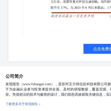
成本支撑坚挺 周二铸造铝合期货主力合约收22910元/吨，涨0
现货ADC12价格23400元/吨，涨100元/吨。上海机件生铝
元/吨。交易所库存2.4万吨，减少1232吨。 成本端
及铜、硅等辅料价格高位运行，共同构成铸造铝合金的成
位，消费弱势持续。短期来看，铸造铝合金在成本支撑与
宏观情绪转紧，锌价窄幅震荡 周二沪锌主力ZN2608合
交价集中在24560~24755元/吨，对2608合约贴水7
差，但继续下调报价意愿较低，现货维持小贴水。美国拟批准So
全面投产。 整体来看，霍尔木兹海峡油轮袭击事件、美
点击免费
联储加息。美元指数重回101上方，压制锌价。全球锌矿供
货升水扩大，结构性支撑增强，同时国内精炼锌月度供应
强支撑，宏微观未共振，锌价震荡运行。 铅：铅价低位弱反
弱，夜间反弹，伦铅冲高回落。现货市场： 上海市场驰宏、南方铅
贴水20元/吨到升水80元/吨。持货商随行出货，成交
公司简介
对SMM1#铅均价贴水25元/吨到升水25出厂。再生铅炼
附近出厂。 整体来看，终端消费改善有限，且电池出口
发现报告（www.fxbaogao.com），是苏州互方得信息科技有限
供应稳中偏增，铅锭进口维持开启，高库存压力维持，抑
于为金融从业者与投资者提供全面、及时的研报数据，覆盖宏观、
注20日均线压力。 锡:费城半导体指数大跌，拖累锡价反
容。凭借前沿的技术与极简的设计，我们助您高效获取关键信息，实
偏强。现货市场：小牌对8月平水-升水400元/吨左右，云字头对
吨左右。 整体来看，霍尔木兹海峡局势突然升级，油价
了解更多关于发现报告 >
消费预期，此外，锡价反弹后对消费负反馈有望显现，锡