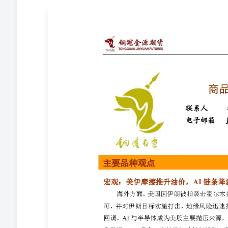
联系人李婷、黄蕾电子邮箱jytzzx@jyqh.com.cn 
美国因伊朗被指袭击霍尔木兹附近商船，撤销部分与伊朗
从68美元涨至72美元。风险资产承压回调，AI与半导体
收跌近5%，盘中一度触发波动控制机制，尽管三星电子
市场进一步担忧AI资本开支与存储盈利预期是否已被过度定
处低位调整，市场等待美联储6月会议纪要，以进一步判断
霍尔木兹海峡通行流量变化。 国内方面，A股周二缩量，上
两市成交额显著缩量至2.6万亿元，近4800只个股收
偏好回落背景下的一次集中降温；指数跌幅不算极端，但个
高低切换与缩量震荡阶段。中长期而言，国内盈利底部改
市小幅收跌，央行开展万亿元级买断式逆回购对冲资金到期压
2.26%，预计短期仍以窄幅震荡为主。本周关注中国6月
国际贵金属期货价格回调，COMEX黄金期货跌1.22%报4116
势再度紧张，油价大幅反弹，金银走势承压。两艘油轮在
争的反复威胁，否则不会再进行和平谈判。美军中央司令
纽约联储发布最新消费者预期调查，6月一年期通胀预期升至3.
年6月以来新 高。纽约联储主席威廉姆斯表示，通胀仍
解。重申当前的货币政策处于有利位置，未来政策取决于
公布的数据显示，中国6月末黄金储备报7544万盎司（约234
度不断加大，6月增持量亦创下近16个月新高。 霍尔木