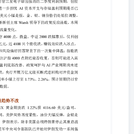
续，且中东地缘局势不确定性仍存的情况下，贵金属整体趋弱，调整趋
，以探寻货币政策前景指引的更多线索。 铜：地缘风险增强，铜价偏弱
荡，国内近月C结构走扩，周二国内电解铜现货市场成交回暖，内贸铜对当
EX库存维持67.1万吨。宏观方面：美国突然对伊朗发动新一轮空袭，并撤
袭击是针对伊朗近期向三艘海峡通行商船开火的军事回应，此举或将进
险类资产承压。产业方面：BHP旗下位于智利的全球最大铜矿
元的扩建工程将正式启动，根据本来扩建规划，到2030年中期将推动
袭伊朗令和平谈判再添变数，隔夜油价大幅反弹助推加息预期回升打压市场风险
扩建项目通过审批或将改善中长期铜矿供应趋紧格局，国内消费稳健运行，
地缘风险回升叠加加速去库，沪铝偏强震荡 周二沪铝主力收22940
货SMM均价22940元/吨，涨幅100元/吨，平水。南储现货均价22980元/
锭库存109.8万吨，环比减少3.2万吨；国内主流消费地铝棒库存12吨，
央司令部部队已开始对伊朗发动一系列强力打击，以回应伊朗针对国际
恢复对伊朗石油制裁。纽约联储主席威廉姆斯表示，通胀仍然过高，但
。美国5月贸易逆差环比扩大42.2%至776亿美元，但低于经济学家
石油销售豁免，霍尔木兹海峡油轮遇袭事件推升避险情绪。基本面海外
10万吨下方。基本面去库与地缘风险溢价回升形成共振，铝价下方支撑较
引。 氧化铝：广西降雨扰动，短时氧化铝底部存支撑 周二氧化铝主力
元/吨，跌6元/吨，升水91元/吨。澳洲氧化铝F0B价格330美元/吨，持平。
持平。 广西强降雨导致局部发运阶段性受限，同时成本端盘面2700元/吨一
，氧化铝存在一定买盘支撑。不过氧化铝供应端开工产能高位，整体宽
退，氧化铝上行动力不足，保持偏弱震荡。 铸造铝：跟随铝价反弹，