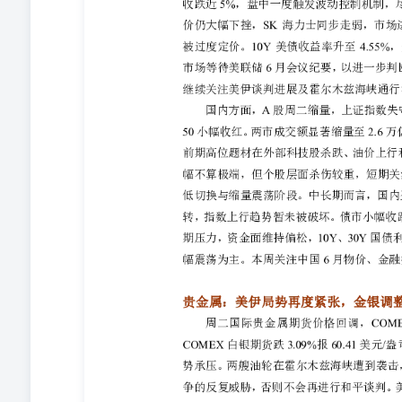
高了油价，加剧市场对通胀的担忧。在美联储加息预期持
势未改。短期关注明天凌晨将公布的美联储6月会议纪要
震荡 周二沪铜主力震荡，伦铜围绕13300美金一线震
月升水110元/吨，昨日LME库存降至31.2万吨，COM
销了一项授权允许伊朗石油销售的通用许可，美方称此次
一步威胁双方和平谈判进展，隔夜国际油价大幅反弹，风
Escondida扩建项目获得环境许可，总投资达147亿美
Escondida实现年产200万吨以上的目标。 美国空
偏好，金属市场表现承压；基本面来看，Escondida
社会库存低位震荡，预计铜价短期或将再度转入调整。 铝：
元/吨，涨幅0.46%。LME收3139美元/吨，涨0.84%。现
吨，跌90元/吨，降水10元/吨。据SMM，7月6日，电解铝
环比减少1万吨。宏观面，美国中央司令部表示，美军中
水道中由平民船员操作的商业航运实施瞄准和袭击。美国
由于能源价格回落，他对美国通胀形势的担忧较此前有所缓解
预期。 美军已开始对伊朗发动系列打击，美国撤销伊朗
LME库存继续下降至29.2万吨，国内社会库存回落至1
强，预计延续震荡偏 强格局。关注晚间美联储会议纪要指
合约收2701元/吨，跌0.59%。现货氧化铝全国均价2764
上期所仓单库存27.1万吨，减少577吨，厂库5700吨，
线已超过部分高成本产能成本线，发运扰动加上成本支撑
松格局未改，几内亚政策迟迟未能落地，前期溢价持续消