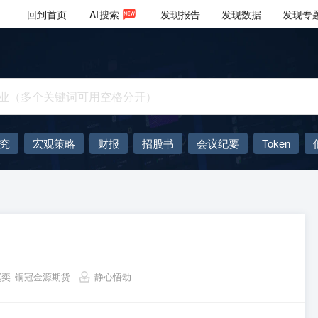
回到首页
AI
搜索
发现报告
发现数据
发现专
究
宏观策略
财报
招股书
会议纪要
Token
AIGC
大模型
赵奕
铜冠金源期货
静心悟动