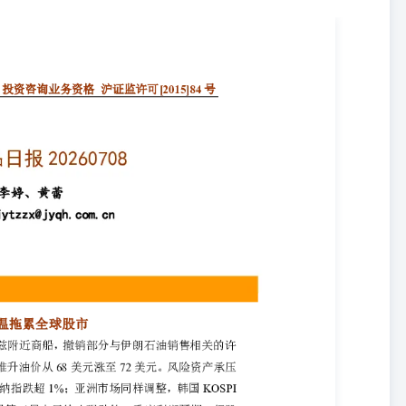
主要品种观点 宏观：美伊摩擦推升油价，AI链条降温拖累全球股市 海外方面，
石油销售相关的许可，并对伊朗目标实施打击，地缘风险迅速推升油价
成为美股主要抛压来源，纳指跌超1%；亚洲市场同样调整，韩国KOSPI
给出强劲的二季度利润预期，但股价仍大幅下挫，SK海力士同步走弱，
价。10Y美债收益率升至4.55%，美元小幅走强，金、银、铜价格仍
新任主席Warsh领导下的政策反应函数。本周继续关注美伊谈判进展及
证指数失守4000点，微盘、中证2000跌幅靠后，仅科创50小幅收红。
跌，赚钱效应跌入冰点。前期高位题材在外部科技股杀跌、油价上行和风险
股层面杀伤较重，短期关注沪指4000点附近能否收复，否则可能进入
善、政策呵护与AI产业周期尚未逆转，指数上行趋势暂未被破坏。债
力，资金面维持偏松，10Y、30Y国债利率小幅上行至1.73%、
物价、金融数据。 贵金属：美伊局势再度紧张，金银调整趋势不改 周二
.60美元/盎司，COMEX白银期货跌3.09%报60.41美元/盎司。美伊局
霍尔木兹海峡遭到袭击，伊朗表示，除非美国总统特朗普停止其重启战
部部队已开始对伊朗发动一系列强力打击，美国恢复对伊朗石油制裁。
7%，为2023年9月以来最高；三年期预期则升至3.3%，创下2022
然过高，但由于能源价格回落，他对美国通胀形势的担忧较此前有所缓
经济数据。中国央行连续第20个月增持黄金，截至6月底，据央行最新
6.446吨），环比增加48万盎司（约14.93吨）。近几个月央行增持力
兹海峡油轮被袭，美国撤销伊朗石油销售豁免。中东地缘风险再度升级推