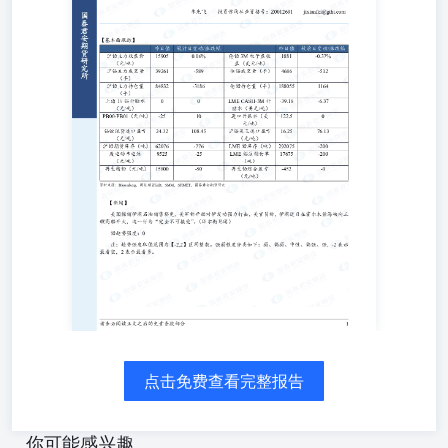
值范围为【-2,2】区间整数。强弱程度分类如下：弱、偏
弱、中性、偏强、强，-2表示最看空，2表示最看多。 国泰
君安期货有限公司（以下简称“本公司”）具有中国证监会核
准的期货投资咨询业务资格（证监许可[2011]1449号）。 本
报告的观点和信息仅供本公司的专业投资者参考，无意针对
或打算违反任何地区、国家、城市或其它法律管辖区域内的
法律法规。本报告难以设置访问权限，若给您造成不便，敬
请谅解。若您并非国泰君安期货客户中的专业投资者，请勿
阅读、订阅或接收任何相关信息。本报告不构成具体业务的
推介，亦不应被视为任何投资、法律、会计或税务建议，且
本公司不会因接收人收到本报告而视其为本公司的当然客
户。请您根据自身的风险承受能力自行作出投资决定并自主
承担投资风险，不应凭借本内容进行具体操作。 分析师声
明 作者具有中国期货业协会授予的期货投资咨询执业资格
或相当的专业胜任能力，力求报告内容独立、客观、公正。
本报告仅反映作者的不同设想、见解及分析方法。本报告所
载的观点并不代表本公司或任何其附属或联营公司的立场，
特此声明。 免责声明 本报告的信息来源于已公开的资料，
点击免费查看完整报告
但本公司对该等信息的准确性、完整性或可靠性不作任何保
证。本报告所载的资料、意见及推测仅反映本公司于发布本
报告当日的判断，本报告所指的期货标的的价格可升可跌，
你可能感兴趣