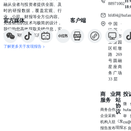
日9
88971002
融从业者与投资者提供全面、及
18
时的研报数据，覆盖宏观、行
hfd04@hufan
业、公司、财报等全方位内容。
官方媒体
客户端
凭借前沿的技术与极简的设计，
中国 ·
我们助您高效获取关键信息，实
江苏 ·
现深度洞察与精准决策。
苏州市
工业园
了解更多关于发现报告 >
区旺墩
路269
号圆融
星座商
务广场
33 层
商业
网
投
服务
站
微
协
商务合作
huf
议
企业采购
举
《发
机构入驻
cs@
现报
报告发布
不