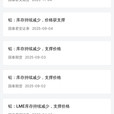
用，并注明出处为“国泰君安期货研究”，提示使用本报告的
风险，且不得对本报告进行任何有悖原意的引用、删节和修
改。若本公司以外的其他个人或机构（以下简称“该个人或
机构”）发送本报告，则由该个人或机构独自为此发送行为
铅：库存持续减少，价格获支撑
负责。通过此途径获得本报告的投资者应自行联系该个人或
机构以要求获悉更详细信息或进而交易本报告中提及的期货
国泰君安证券
2025-09-04
品种。本报告不构成本公司向该个人或机构之客户提供的投
资建议，本公司、本公司员工或者关联机构亦不为该个人或
机构之客户因使用本报告或报告所载内容引起的任何损失承
铅：库存持续减少，支撑价格
担任何责任。 除非另有说明，本报告中使用的所有商标、
服务标记及标记均为国君期货所有或经合法授权被许可使用
国泰期货
2025-09-03
的商标、服务标记及标记，未经国君期货或商标所有权人的
书面许可，任何单位或个人不得使用该商标、服务标记及标
记。
铅：库存持续减少，支撑价格
国泰期货
2025-09-02
铅：LME库存持续减少，支撑价格