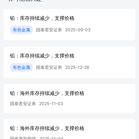
过往表现不应作为日后的表现依据。在不同时期，或因使用
不同假设和标准，采用不同观点和分析方法，本公司可发出
与本报告所载资料、意见及推测不一致的报告，对此本公司
铅：库存持续减少，支撑价格
可不发出特别通知。本公司不保证本报告所含信息保持在最
新状态。同时，本公司对本报告所含信息可在不发出通知的
有色金属
国泰君安证券
2025-09-03
情形下做出修改，投资者应当自行关注相应的更新或修改。
本报告中所指的研究服务可能不适合个别客户，不构成客户
私人咨询建议，客户应考虑本报告中的任何意见或建议是否
铅：库存持续减少，支撑价格
符合其特定状况。在任何情况下，本报告中的信息或所表述
的意见均不构成对任何人的投资建议。在任何情况下，本公
有色金属
国泰君安证券
2025-12-26
司、本公司员工或者关联机构不承诺投资者一定获利，不与
投资者分享投资收益，也不对任何人因使用本报告中的任何
内容所引致的任何直接或间接损失或与此有关的其他损失负
任何责任。投资者务必注意，其据此做出的任何投资决策与
铅：海外库存持续减少，支撑价格
本公司、本公司员工或者关联机构无关。市场有风险，投资
需谨慎。投资者不应将本报告作为作出投资决策的唯一参考
国泰君安证券
2025-11-03
因素，亦不应认为本报告可以取代自己的判断。在决定投资
前，如有需要，投资者务必向专业人士咨询并谨慎决策。
版权声明 本报告版权仅为本公司所有，未经书面许可，任
何机构和个人不得以任何形式翻版、复制、发表或引用。如
铅：海外库存持续减少，支撑价格
征得本公司同意进行引用、刊发的，需在允许的范围内使
国泰君安期货
2025-11-04