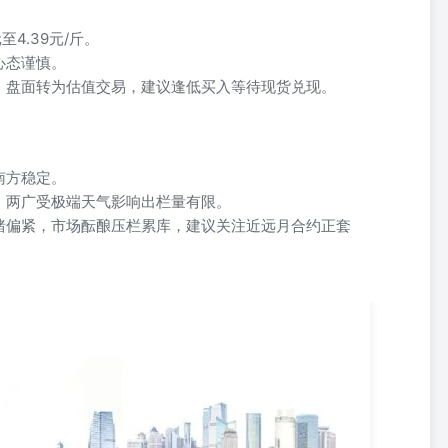
4.39元/斤。
心态谨慎。
，盘面转为估值交易，建议逢低买入等待现货兑现。
南方稳定。
，两广受极端天气影响出栏量有限。
猪偏紧，市场酝酿压栏累库，建议关注近远月合约正套
S&PGlobal预估2026/27榨季巴西中南部6月上半月产糖221万吨，
35万吨；预计乙醇产量同比增长18%至21.1亿升。（2）印度气象局
94%。7月降雨至关重要，因为它占到四个月季风季节总降水量的绝大部
预测，6月季风降雨量将低于长期平均水平的92%。但实际降雨量低
。（3）ICE7月原糖合约到期交割总量达15678手，折合约79.65万吨，
一供货方，苏克登(Sucden)为最大接货方。（4）我国2025/26榨季生产
95万吨。（5）据UNICA数据显示，巴西中南部地区5月下半月甘蔗压榨量