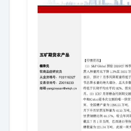
为4155万吨，较去年同期减少13.08%；产糖220万吨，较
分点。（6）巴西航运机构Williams发布的数据显示，
47艘。港口等待装运的食糖数量为221.34万吨，此前一周为1
询号：Z0019233邮箱:yangzeyuan@wkqh.cn
情况或边际好转。并且厄尔尼诺事件可能会对明年印度和
资讯】 （1）商务部新闻发言人在7月2日举行的例行发
中美经贸合作的重要组成部分。经过近期经贸磋商，双方
入对等降税框架安排。（2）美国农业部(USDA)公布的种
增加56.7万英亩，略高于市场预估的963.6万英亩。（3
73.7%，较上周下跌0.5个百分点，较去年同期增加2.6个
口销售1.13万吨，当前年度累计出口销售279.75万吨，同比
吨，同比减少2.72万吨。（5）据美国农业部(USDA)每
前一周为48%，去年同期为52%。美国棉花现蕾率为49%
但下游消费尚可。若三季度旺季消费表现良好，则郑棉价
情况，择机做多。 蛋白粕 【行情资讯】 （1）商务部
品关税的提问时说，农产品贸易是中美经贸合作的重要组
目标，并原则同意将相关农产品纳入对等降税框架安排。（2
积预计为8536.5万英亩，较上一年度增加415万英亩；基本
3日，样本港口大豆库存915.3万吨，较上周增加30.8万吨，
万吨，较去年同期减少9.15万吨。（4）据USDA数据显
为66%。美国大豆开花率为34%，前一周为19%，去年同期