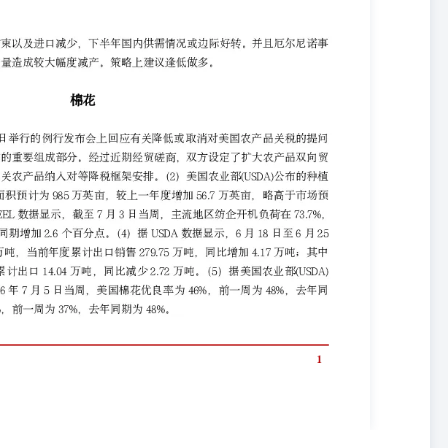
比减少879万吨；其中当周对中国出口大豆7万吨，当前年度对中国累计
 短期受中国加大采购美豆预期，美豆和国内豆粕价格上涨。但暂时无法验证
宽幅震荡。 油脂 【行情资讯】 （1）印尼能源与矿产资源部发布公
正式生效。为平稳完成新旧油品切换，政策配套设置三个月过渡期，允许市
TEEL数据显示，截至2026年7月3日，全国大样本豆油、棕榈油、菜油
万吨，同比去年减少9.75万吨。（3）据印尼棕榈油协会（GAPKI）数据
；出口量为277.7万吨，较去年同期增加99.8万吨；库存为255.8万
的数据显示，印尼1月至5月毛棕榈油和精炼棕榈油出口量为892万吨，较
商品指数企稳后，在厄尔尼诺事件以及印尼政府管控出口的预期下，未来
合约，以及1-5月差正套。 鸡蛋 【行情资讯】 昨日全国鸡蛋价格
元/斤不变，德州涨0.1元至4.33元/斤，馆陶涨0.11元至4.27元/斤，东
稳，局部地区业者参市心态趋于谨慎，预计今日全国蛋价或有稳有涨。
反复，但出梅后蛋价整体向上的节奏不变；盘面从前期的交易驱动转为
，加之冷库蛋入库有限，尽管有老鸡延淘的潜在压力，但在形成质变或
形成支撑，逢低买入思路，等待现货兑现。 生猪 【行情资讯】 昨日
斤，四川均价落0.04元至10.56元/公斤，广西均价涨0.2元至11.61
热度下滑，供大于求，价格或下滑，南方多地稳定，两广受极端天气影
偏高基础供应压力下依旧承压，供应后置叠加仔猪降价令远端展望悲观，
酿一次压栏累库行为，限制当期现货的下跌幅度；市场短、中、长期逻
，未来月差波动或酝酿机会；考虑短期现货有偏强驱动、中远端要承接
速影响的支撑，近端与中远端合约的正套（如9-1、9-3）、中远端与
【农产品重点图表】 白糖 图1：全国单月销糖量（万吨） 数据来源：中