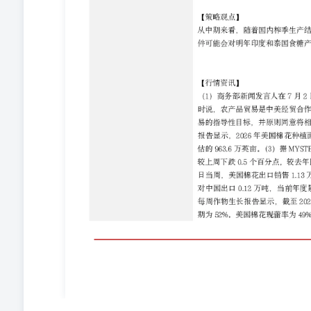
国出口大豆4万吨，当前年度累计出口大豆4108万吨，同
出口1203万吨，同比减少1045万吨。 【策略观点】
中国采购时间和数量，行情可能缺乏持续行，短线蛋白粕或
告，印尼B50生物柴油政策自2026年7月1日起在全国
场在过渡期内完成存量B40柴油的分销消化。（2）据MYS
三大油脂商业库存总量为215.69万吨，较上周增加12.33
显示，4月印尼棕榈油产量为490.3万吨，较去年同期基本持平
吨，较去年同期减少48.8万吨。（4）据印尼统计局公布
上年同期增长7.41%。 【策略观点】 等待原油价格和
棕榈油价格可能会有较大幅度的上涨行情。推荐逢低买入远月
多数涨，主产区均价涨0.11元至4.39元/斤，黑山大码维持4.1
莞维持4.47元/斤不变，供应量尚可，市场整体消化平
【策略观点】 现货探底回升，大跌风险解除，短期仍有
估值交易，考虑今年供应整体偏紧，新开产尚未形成规模
现货兑现涨价压力前对盘面影响次要，旺季预期向好对盘面
国内猪价涨跌互现、边际转弱，河南均价涨0.1元至11.38元/公
元/公斤，目前北方生猪市场出栏积极性提升，二育补栏
响出栏量有限，价格或涨。 【策略观点】 前期现货在
不过大猪偏紧的结构性矛盾日益突出，中短期内市场在酝
辑无法共振，单边走势或陷入震荡，不过近远月表现分化
供应后置以及自身基础供应偏大的压力、远端受产能去化加
超远端的反套（如1-5、3-5）等价差机会可择机关注。 