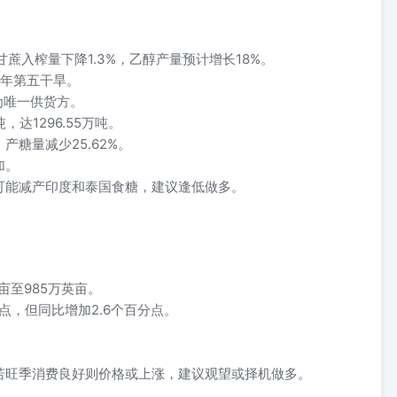
，甘蔗入榨量下降1.3%，乙醇产量预计增长18%。
百年第五干旱。
粮为唯一供货方。
吨，达1296.55万吨。
产糖量减少25.62%。
加。
可能减产印度和泰国食糖，建议逢低做多。
亩至985万英亩。
点，但同比增加2.6个百分点。
若旺季消费良好则价格或上涨，建议观望或择机做多。