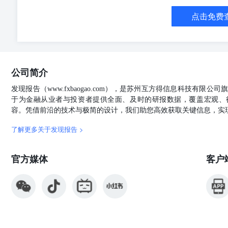
国糖业协会、五矿期货研究中心 数据来源：中国糖业协会
点击免费
据来源：中国糖业协会、五矿期货研究中心 数据来源：海
8：美国棉花产量及库存消费比（万吨） 数据来源：USD
源：海关、五矿期货研究中心 数据来源：MYSTEEL、五
据来源：MYSTEEL、五矿期货研究中心 数据来源：MYS
数据来源：USDA、五矿期货研究中心 数据来源：USDA
公司简介
源：MYSTEEL、五矿期货研究中心 数据来源：MYSTE
来源：MYSTEEL、五矿期货研究中心 数据来源：MPOB
发现报告（www.fxbaogao.com），是苏州互方得信息科技有限
来源：卓创资讯、五矿期货研究中心 数据来源：卓创资讯
于为金融从业者与投资者提供全面、及时的研报数据，覆盖宏观、
源：卓创资讯、五矿期货研究中心 数据来源：卓创资讯、
容。凭借前沿的技术与极简的设计，我们助您高效获取关键信息，实
据来源：涌益咨询、五矿期货研究中心 数据来源：农业农
据来源：卓创资讯、五矿期货研究中心 数据来源：卓创资
了解更多关于发现报告 >
准设立的期货经营机构，已具备有商品期货经纪、金融期
在可靠的资料来源基础上。我们力求能为您提供精确的数
官方媒体
客户
的任何损失概不负责。 本报告并不提供量身定制的交易
团队建议交易者应独立评估特定的交易和战略，并鼓励交
者自身的状况和目标。文中所提及的任何观点都仅供参考
有。本刊所含文字、数据和图表未经五矿期货有限公司书
传播或存储于任何检索系统。不经许可，复制本刊任何内
损失赔偿和法律费用。 研究报告不代表公司观点，仅供交流
号五矿金融大厦13-16层电话：400-888-5398网址：www.wkq