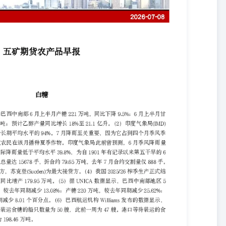
去年同期减少25.62%；甘蔗制糖比例44.17%，较去年同期减少8.01个百
截至7月1日当周，巴西港口等待装运食糖的船只数量为50艘，此前一周为
98.46万吨。 杨泽元软商品组研究员从业资格号：F03116327交易咨
 【策略观点】 从中期来看，随着国内榨季生产结束以及进口减少，下半年国内供需
泰国食糖产量造成较大幅度减产。策略上建议逢低做多。 棉花 【行情
布会上回应有关降低或取消对美国农产品关税的提问时说，农产品贸易是
设定了扩大农产品双向贸易的指导性目标，并原则同意将相关农产品纳
植报告显示，2026年美国棉花种植面积预计为985万英亩，较上一年度
）据MYSTEEL数据显示，截至7月3日当周，主流地区纺企开机负荷在
百分点。（4）据USDA数据显示，6月18日至6月25日当周，美国棉花出
增加4.17万吨；其中对中国出口0.12万吨，当前年度累计出口14.04万
周作物生长报告显示，截至2026年7月5日当周，美国棉花优良率为46%，
，前一周为37%，去年同期为48%。 【策略观点】 国内政策利好落空，
格或仍有上涨的可能，但空间有限。策略上建议观望，或跟踪旺季消费
新闻发言人在7月2日举行的例行发布会上回应有关降低或取消对美国农产
成部分。经过近期经贸磋商，双方设定了扩大农产品双向贸易的指导性
）美国农业部(USDA)公布的种植报告显示，2026年美国大豆种植面
符合市场预期的8536.9万英亩。（3）据MYSTEEL数据显示，截至7月
较去年同期增加127.3万吨；油厂豆粕库存64.59万吨，较上周增加0.9
示，截至7月5日当周，美国大豆优良率为64%，前一周为65%，去年同期
为32%。（5）据USDA出口销售数据显示，6月18日至6月25日当周美