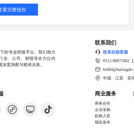
、五矿期货研究中心 数据来源：中国糖业协会、五矿期货研究中心 数
查看完整报告
关、五矿期货研究中心 数据来源：海关、五矿期货研究中心 棉花 图
A、五矿期货研究中心 数据来源：USDA、五矿期货研究中心 数据来
矿期货研究中心 蛋白粕 数据来源：MYSTEEL、五矿期货研究中心 数
TEEL、五矿期货研究中心 数据来源：MYSTEEL、五矿期货研究中心
、五矿期货研究中心 油脂 图20：样本油厂豆油库存（万吨） 数据来
联系我们
EL、五矿期货研究中心 数据来源：MYSTEEL、五矿期货研究中心 数据
、五矿期货研究中心 数据来源：GAPKI、五矿期货研究中心 鸡蛋 数据
公司旗下的专业研报平台。我们致力
联系在线客服
、五矿期货研究中心 数据来源：卓创资讯、五矿期货研究中心 数据来
行业、公司、财报等全方位内
0512-88971002
（
五矿期货研究中心 数据来源：卓创资讯、五矿期货研究中心 生猪 数
现深度洞察与精准决策。
村部、五矿期货研究中心 数据来源：卓创资讯、五矿期货研究中心 数
hfd04@hufangde
讯、五矿期货研究中心 免责声明 五矿期货有限公司是经中国证监会批
中国 · 江苏 ·
货经纪、资产管理、期货交易咨询等业务资格。 本刊所有信息均建立
据，客观的分析和全面的观点。但我们必须声明，对所有信息可能导致
端
商业服务
建议。报告的撰写并未虑及读者的具体财务状况及目标。五矿期货研究
易者征求专业财务顾问的意见。具体的交易或战略是否恰当取决于交易
商务合作
，不构成买卖建议。 版权声明：本报告版权为五矿期货有限公司所
企业采购
面许可，任何人不得以电子、机械、影印、录音或其它任何形式复制、
机构入驻
容皆属违反版权法行为，可能将受到法律起诉，并承担与之相关的所有
报告发布
使用，不构成任何投资建议。 公司总部 深圳市南山区滨海大道3165
h.cn