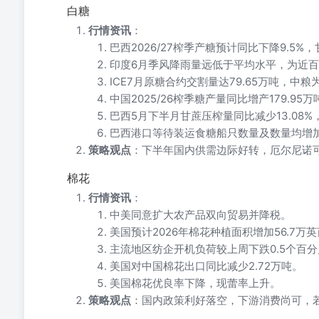
白糖
行情资讯
：
巴西2026/27榨季产糖预计同比下降9.5%
印度6月季风降雨量远低于平均水平，为近
ICE7月原糖合约交割量达79.65万吨，中
中国2025/26榨季糖产量同比增产179.95万
巴西5月下半月甘蔗压榨量同比减少13.08%，
巴西港口等待装运食糖船只数量及数量均增
策略观点
：下半年国内供需边际好转，厄尔尼诺
棉花
行情资讯
：
中美同意扩大农产品双向贸易并降税。
美国预计2026年棉花种植面积增加56.7万英
主流地区纺企开机负荷较上周下跌0.5个百分
美国对中国棉花出口同比减少2.72万吨。
美国棉花优良率下降，现蕾率上升。
策略观点
：国内政策利好落空，下游消费尚可，