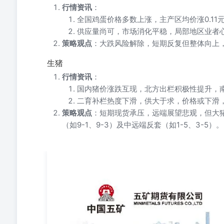
行情资讯
：
全国鸡蛋价格多数上涨，主产区均价涨0.11元至
供应量尚可，市场消化平稳，局部地区业者
策略观点
：大跌风险解除，短期反复但整体向上
生猪
行情资讯
：
国内猪价涨跌互现，北方出栏积极性提升，
二育补栏热度下滑，供大于求，价格或下滑
策略观点
：短期现货承压，远端展望悲观，但大
（如9-1、9-3）及中远端反套（如1-5、3-5）。
五矿期货农产品早报 五矿期货农产品 白糖 【行情资讯】 （1）
同比下降9.5%；6月上半月甘蔗入榨量同比下降1.3%至38
(IMD)表示，预计7月季风降雨量将低于长期平均水平的
分，且大多数农民在该月播种夏季作物。印度气象局此前曾
于平均水平39.8%，为自1901年有记录以来第五干旱的6月
去年7月合约交割量仅888手。中粮(Cofco)是本次交割的唯
正式结束，全国糖产量为1296.55万吨，同比增产179.