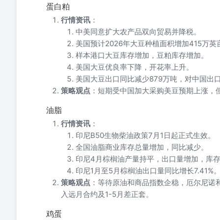
蛋白粕
行情资讯
：
中美同意扩大农产品双向贸易并降税。
美国预计2026年大豆种植面积增加415万英亩
样本港口大豆库存增加，豆粕库存增加。
美国大豆优良率下降，开花率上升。
美国大豆出口同比减少879万吨，对中国出口
策略观点
：短期受中国加大采购美豆预期上涨，
油脂
行情资讯
：
印尼B50生物柴油政策7月1日起正式生效。
全国油脂商业库存总量增加，同比减少。
印尼4月棕榈油产量持平，出口量增加，库
印尼1月至5月棕榈油出口量同比增长7.41%
策略观点
：等待原油和商品指数企稳，厄尔尼诺
入远月合约及1-5月差正套。
鸡蛋