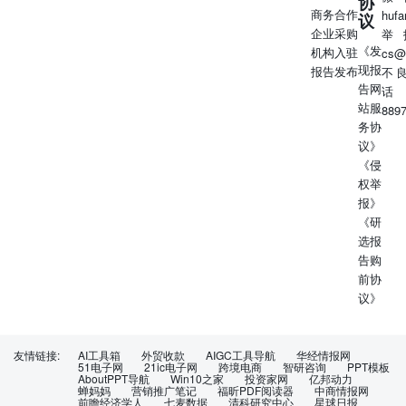
协
商务合作
huf
议
企业采购
举
《发
机构入驻
cs@
现报
报告发布
不
告网
话
站服
889
务协
议》
《侵
权举
报》
《研
选报
告购
前协
议》
友情链接:
AI工具箱
外贸收款
AIGC工具导航
华经情报网
51电子网
21ic电子网
跨境电商
智研咨询
PPT模板
AboutPPT导航
Win10之家
投资家网
亿邦动力
蝉妈妈
营销推广笔记
福昕PDF阅读器
中商情报网
前瞻经济学人
七麦数据
清科研究中心
星球日报