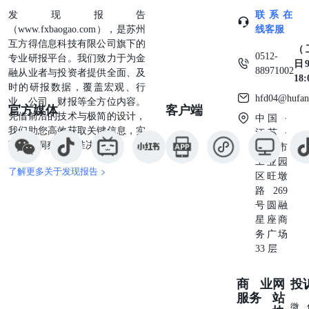
发现报告
联系在
（www.fxbaogao.com），是苏州
线客服
互方得信息科技有限公司旗下的
（
0512-
专业研报平台。我们致力于为金
日9
88971002
融从业者与投资者提供全面、及
18
时的研报数据，覆盖宏观、行
hfd04@hufan
业、公司、财报等全方位内容。
官方媒体
客户端
凭借前沿的技术与极简的设计，
中国 ·
我们助您高效获取关键信息，实
江苏 ·
现深度洞察与精准决策。
苏州市
工业园
了解更多关于发现报告 >
区旺墩
路269
号圆融
星座商
务广场
33 层
商业
网
投
服务
站
微