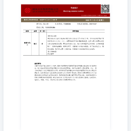
更多精彩内容请关注格林大华期货官方微信 格林大华期货
研究院证监许可【2011】1288号 2026年7月8日星期三 交易
咨询资格：Z0019267 从业资格：F3085283 重要事项: 本报
告中的信息均源于公开资料，格林大华期货研究院对信息的
准确性及完备性不作任何保证，也不保证所包含的信息和建
议不会发生任何变更。我们力求报告内容的客观、公正，但
文中的观点、结论和建议仅供参考，报告中的信息和意见并
不构成所述期货合约的买卖出价和征价，投资者据此作出的
任何投资决策与本公司和作者无关，格林大华期货有限公司
不承担因根据本报告操作而导致的损失，敬请投资者注意可
能存在的交易风险。本报告版权仅为格林大华期货研究院所
有，未经书面许可，任何机构和个人不得以任何形式翻版、
复制发布，如引用、转载、刊发，须注明出处为格林大华期
货有限公司。