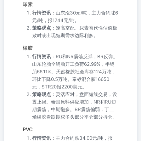
尿素
行情资讯
：山东涨30元/吨，主力合约涨6
元/吨，报1744元/吨。
策略观点
：逢高空配。尿素替代性估值极
致时或出现短期需求边际利多。
橡胶
行情资讯
：RU和NR震荡反弹，BR反弹。
山东轮胎全钢胎开工负荷62.99%，半钢
胎66.11%。天然橡胶社会库存124万吨，
环比下降0.5万吨。泰标混合胶16650
元，STR20报2200美元。
策略观点
：灵活应对，盘面短线交易，设
置止损。泰国原料供应增加，NR和RU短
期震荡，中期翻多。BR震荡偏弱，丁二
烯橡胶看跌期权多头部分平仓部分持仓。
PVC
行情资讯
：主力合约跌34.00元/吨，报