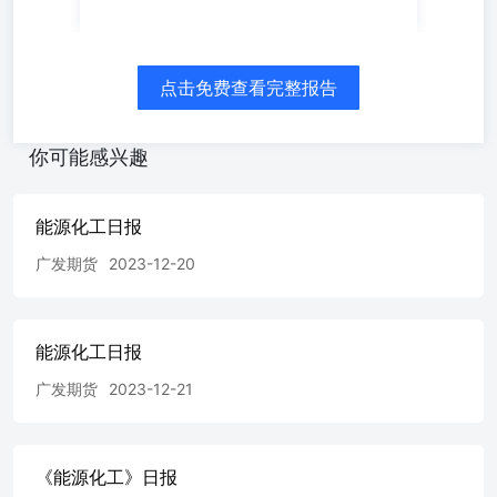
吨。主力期货涨跌：主力合约变动6元/吨，报1744元/吨。
【策略观点】 我们认为3季度开工高位的预期较强，尽管国
内下游需求利多预期仍在，但供需双旺情况下国内矛盾并不
突出，边际影响多为向外出口配额问题，考虑到本身价格较
点击免费查看完整报告
高以及时间并不站在需求利多的这一侧，配额方面无较大的
性价比，因而逢高空配。当尿素替代性估值达到极致时，或
出现大量复合肥企业调整配方增加尿素用量，则见尿素短期
你可能感兴趣
需求边际利多给予的支撑。 橡胶 2026/07/08橡胶 【行情资
讯】 RU和NR震荡反弹，BR反弹。市场整体变化较快，整
体需要灵活应对。 多空讲述不同的故事。涨因宏观多头预
能源化工日报
期，季节性预期，跌因需求偏弱。天然橡胶RU多头认为东
广发期货
2023-12-20
南亚橡胶林现状可能橡胶增产有限；中国的需求预期转好，
天然橡胶替代合成橡胶等。天然橡胶空头认为宏观预期边际
转差，供应增加，需求季节性淡季。 行业如何？ 需求方
面，截至7月2日，山东轮胎企业全钢胎开工负荷为
能源化工日报
62.99%，较上周走高2.87个百分点，较去年同期走低0.74个
百分点。国内轮胎企业半钢胎开工负荷为66.11%，较上周
广发期货
2023-12-21
走高3.77个百分点，较去年同期走低3.93个百分点。全钢轮
胎厂和半钢轮胎厂库存存在压力。 库存方面，截至2026年6
月21日，中国天然橡胶社会库存124万吨，环比下降0.5万
《能源化工》日报
吨，降幅0.4%。深色胶社会总库存为85.4万吨，环比下降