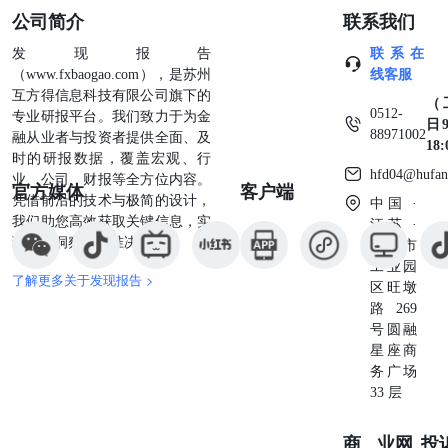
游平均开工率35%，环比下降0.28 %。LL9-1价差121元/
公司简介
联系我们
吨，环比扩大26元/吨。 【策略观点】 期货价格上涨，分析
如下：地缘冲突影响逐渐消退，化工品回归基本面交易逻
发现报告
联系在
辑。聚乙烯现货价格上涨，PE估值向下空间仍存，仓单数
（www.fxbaogao.com），是苏州
线客服
量历史同期高位回落，对盘面压制减轻。供应端2026年上半
互方得信息科技有限公司旗下的
（
年仅巴斯夫一套装置已经投产落地，煤制库存已大幅去化，
0512-
专业研报平台。我们致力于为金
日9
对价格支撑回归。季节性淡季，需求端整体开工率无亮点。
88971002
融从业者与投资者提供全面、及
18
地缘冲突逐渐消退，建议逐渐止盈做缩LL9-1价差头寸。
时的研报数据，覆盖宏观、行
hfd04@hufan
2026/07/08聚丙烯 【行情资讯】 基本面看主力合约收盘价
业、公司、财报等全方位内容。
官方媒体
客户端
7273元/吨，下跌2元/吨，现货8100元/吨，无变动0元/吨，
凭借前沿的技术与极简的设计，
中国 ·
基差827元/吨，走强2元/吨。上游开工65.34%，环比上涨
我们助您高效获取关键信息，实
江苏 ·
0.33%。周度库存方面，生产企业库存41.75万吨，环比去库
现深度洞察与精准决策。
苏州市
2.36万吨，贸易商库存8.09万吨，环比累库0.261万吨，港口
工业园
了解更多关于发现报告 >
库存6.25万吨，环比去库0.04万吨。下游平均开工率
区旺墩
46.01%，环比下降0.67%。LL-PP价差-377元/吨，环比扩大
路269
37元/吨。PP9-1价差378元/吨，环比扩大16元/吨。 【策略
号圆融
观点】 期货价格下跌，分析如下：成本端，EIA月报指出二
星座商
季度温和增产，供应过剩幅度或将缓解。供应端2026年上半
务广场
年无产能投放计划，压力缓解；需求端，下游开工率季节性
33 层
反弹力度强于往年。短期地缘冲突影响消退，长期矛盾从成
本端主导行情转移至投产错配。 聚酯 2026/07/08 PX 【行情
商业
网
投