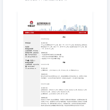
2026-07-08 原油 2026/07/08原油 软商品组 【行情资讯】
INE主力原油期货收涨5.70元/桶，涨幅1.30%，报443.00元/
桶；相关成品油主力期货高硫燃料油收涨9.00元/吨，涨幅
0.31%，报2945.00元/吨；低硫燃料油收涨48.00元/吨，涨幅
1.28%，报3810.00元/吨。 张正华软商品分析师从业资格
号：F270766交易咨询号：Z00030000755-
233753333zhangzh@wkqh.cn 【策略观点】 1.单边继续持
有原油偏尾行空头战略配置。2.我们认为高硫燃油裂解价差
较低，逢低止盈。3.逢高做空INE-WTI跨区价差转为观望。
严梓桑（联系人）软商品分析师从业资格号：
F0314920315805136842yanzs@wkqh.cn 甲醇 2026/07/08甲
醇 【行情资讯】 主力期货涨跌：主力合约变动23元/吨，报
2404元/吨，MTO利润变动58元。 【策略观点】 我们认为
当前甲醇低库存利多基本计价，叠加地缘缓和以及原料端大
幅下跌，后续预计中东供应陆续重启，与此同时国内供应相
对充足，因而建议逢高做空。MTO套利方面暂时观望。 尿
素 2026/07/08尿素 【行情资讯】 区域现货涨跌：山东变动
30元/吨，河南变动10元/吨，河北变动0元/吨，湖北变动0
元/吨，江苏变动30元/吨，山西变动0元/吨，东北变动0元/