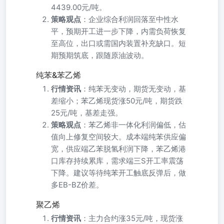
4439.00元/吨。
策略观点
：企业综合利润回落至中性水
平，预期开工进一步下降，内需负荷恢复
至高位，出口或需国内装置补充缺口。短
期预期筑底，跟随原油波动。
纯苯&苯乙烯
行情资讯
：纯苯无变动，期货无变动，基
差缩小；苯乙烯现货涨50元/吨，期货跌
25元/吨，基差走强。
策略观点
：苯乙烯非一体化利润偏低，估
值向上修复空间较大。成本端纯苯供应偏
宽，供应端乙苯脱氢利润下降，苯乙烯港
口库存持续累库，需求端三S开工率震荡
下降。建议等待纯苯开工触底反弹后，做
多EB-BZ价差。
聚乙烯
行情资讯
：主力合约涨35元/吨，现货涨