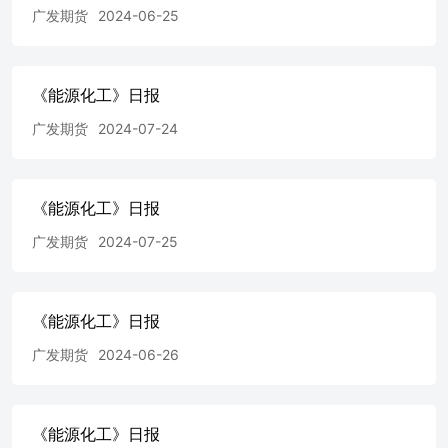
0.03%。中国浅色胶社会总库存为38.6万吨，环比降1.3%。
广发期货
2024-06-25
现货方面： 泰标混合胶16650（+150）元。STR20报
2200（+20）美元。STR20混合2190（+20）美元。江浙丁二
烯8550（-100）元。华北顺丁11500（+200）元。 【策略观
点】整体建议灵活应对，按照盘面短线交易，设置止损，快
《能源化工》日报
进快出。泰国原料处于供应增加价格下跌期，NR和RU短期
广发期货
2024-07-24
预期震荡，但中期准备翻多。BR预期震荡偏弱，丁二烯橡
胶看跌期权多头可部分平仓部分持仓。 PVC 2026/07/08
PVC 【行情资讯】 PVC主力合约变动-34.00元/吨，涨跌
幅-0.76%，报4439.00元/吨。 【策略观点】 基本面上企业
《能源化工》日报
综合利润回落至中性水平，短期产量下降，但存在乙烯制被
动减产和季节性检修的预期，预期开工仍会进一步下降，下
广发期货
2024-07-25
游方面内需负荷恢复至高位水平，出口方面虽然出口退税取
消，但海外因原料原因存在减产预期，或需国内的装置补充
缺口。整体而言，叙事主逻辑转向霍尔木兹海峡的封锁，一
方面伊朗地缘或将推动成本上行，另一方面亚洲因缺中东原
《能源化工》日报
油引发减产的预期，或将抵消出口退税取消的利空，短期预
广发期货
2024-06-26
期筑底，跟随原油波动。 纯苯&苯乙烯 2026/07/08纯苯&苯
乙烯 【行情资讯】 基本面方面，成本端华东纯苯6920元/
吨，无变动0元/吨；纯苯活跃合约收盘价6558元/吨，无变
动0元/吨；纯苯基差362元/吨，缩小58元/吨；期现端苯乙烯
《能源化工》日报
现货7350元/吨，上涨50元/吨；苯乙烯活跃合约收盘价7337