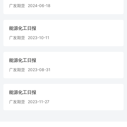
元/吨，下跌25元/吨；基差13元/吨，走强75元/吨；BZN价
广发期货
2024-06-18
差177元/吨，下降2.75元/吨；EB非一体化装置利润-988.3
元/吨，下降10元/吨；EB连1-连2价差69元/吨，缩小19元/
吨；供应端上游开工率67.66%，上涨2.53 %；江苏港口库
能源化工日报
存11.38万吨，累库0.90万吨；需求端三S加权开工率33.62
%，下降0.78 %；PS开工率43.00 %，下降1.30 %，EPS开
广发期货
2023-10-11
工率47.00 %，下降1.49 %，ABS开工率58.00 %，下降0.10
%。 【策略观点】 纯苯现货价格无变动，期货价格无变
动，基差缩小。苯乙烯现货价格上涨，期货价格下跌，基差
走强。分析如下：目前苯乙烯非一体化利润偏低，估值向上
能源化工日报
修复空间较大。成本端纯苯开工低位震荡，供应量依然偏
广发期货
2023-08-31
宽。供应端乙苯脱氢利润下降，苯乙烯开工高位震荡。苯乙
烯港口库存持续累库；需求端三S整体开工率震荡下降。纯
苯港口库存高位去化，苯乙烯港口库存持续去化，目前苯乙
烯非一体化利润处于低位，地缘影响盘面波动减弱，建议等
能源化工日报
待纯苯开工触底反弹后，做多EB-BZ价差。 聚乙烯
2026/07/08聚乙烯 【行情资讯】 基本面看主力合约收盘价
广发期货
2023-11-27
6896元/吨，上涨35元/吨，现货7100元/吨，上涨10元/吨，
基差204元/吨，走弱25元/吨。上游开工77.52%，环比下降
0.27 %。周度库存方面，生产企业库存36.35万吨，环比去
库13.87万吨，贸易商库存4.58万吨，环比去库0.24万吨。下