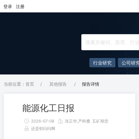
登录
注册
行业研究
公司研
当前位置：首页
/
其他报告
/
报告详情
能源化工日报
2026-07-08
张正华,严梓桑
五矿期货
还是郁闷闷啊