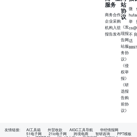
资讯】 PX主力合约变动86.00元/吨，涨跌幅1.14%，报
服务
站
7616.00元/吨；估值成本方面，石脑油裂差变动0.98美元/
微
协
吨，报10.15美元/吨。 【策略观点】 目前PX负荷预期进一
商务合作
huf
议
步下降至低位，下游PTA同样预期降负去库，产业链整体负
企业采购
举
《发
荷中枢下降，PX和PTA均进入去库周期，同时中东意外持
机构入驻
cs@
现报
续发酵或将导致东北亚地区炼厂负荷进一步下降，缺原料的
报告发布
不
告网
逻辑目前占主导地位。目前估值中性，预期库存大幅下降，
话
站服
后续估值预期随着缺原料逻辑进一步发酵而上升，但空间较
889
务协
小，且短期波动较大，注意风险。 2026/07/08 PTA 【行情
议》
资讯】 PTA主力合约变动68.00元/吨，涨跌幅1.24%，报
《侵
5536.00元/吨；估值成本方面，盘面加工费变动17.58元/
权举
吨，报539.90元。 【策略观点】 后续来看，意外检修较
报》
多，PTA转为大幅去库格局，预期加工费有较强支撑。价格
《研
方面，PXN在中东地缘持续发酵的情况下，预期仍然有上升
选报
的空间，但短期波动较大，注意风险。 2026/07/08乙二醇
告购
【行情资讯】 EG主力合约变动49.00元/吨，涨跌幅1.22%，
前协
报4060.00元/吨；估值成本方面，乙烯变动0.00美元/吨，报
议》
791.00美元/吨，榆林坑口烟煤末价格变动-5.00元/吨，报
680.00元/吨。 【策略观点】 产业基本面上，国外装置检修
量大幅上升，国内逐渐进入检修季，且因为中东原油缺少的
原因意外降幅，预期负荷持续下降，进口4月起预期大幅下
友情链接:
AI工具箱
外贸收款
AIGC工具导航
华经情报网
51电子网
21ic电子网
跨境电商
智研咨询
PPT模板
降，港口预期大幅去库。估值目前油化工利润低位水平，短