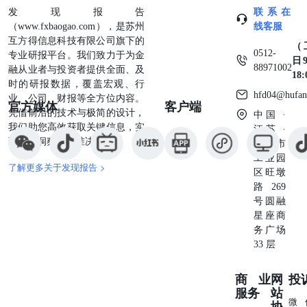
发现报告
联系在
（www.fxbaogao.com），是苏州
线客服
互方得信息科技有限公司旗下的
（
0512-
专业研报平台。我们致力于为金
日9
88971002
融从业者与投资者提供全面、及
18
时的研报数据，覆盖宏观、行
hfd04@hufan
业、公司、财报等全方位内容。
官方媒体
客户端
凭借前沿的技术与极简的设计，
中国 ·
我们助您高效获取关键信息，实
江苏 ·
现深度洞察与精准决策。
苏州市
工业园
了解更多关于发现报告 >
区旺墩
路269
号圆融
星座商
务广场
33 层
商业
网
投
服务
站
微
协