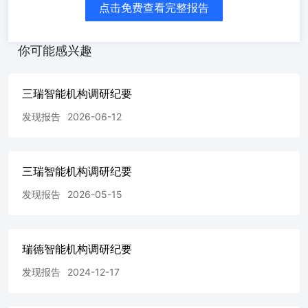
点击免费查看完整报告
三是我们的业务结构正在从“单轮驱动”走向“双轮驱动”,无人
机动力系统业务作为公司的基本盘,保持稳健增长。同时,机
器人动力系统正在成为新的增长引擎,2025年收入达到9,713
你可能感兴趣
万元,同比增长122.93%。 总的来说,行业向上、地位稳固、
结构优化等多因素叠加在一起,让我们对未来的业绩增长有
信心。 2、机器人业务如何布局? 回复:公司机器人动力系统
三瑞智能机构调研纪要
业务分三大板块:外骨骼机器人、人形机器人、四足机器
人。目前起量最快的方向是消费类外骨骼。在国内,一些景
发现报告
2026-06-12
区已经开始提供登山助力外骨骼设备的租赁服务,这种设备
可以挂在腰部、在大腿处提供抬升助力,帮助游客更轻松地
登山。从全球市场来看,欧美市场因为户外运动人群更多,消
费级外骨骼的销售情况更好。公司目前已与欧美市场主流外
三瑞智能机构调研纪要
骨骼厂商建立了合作,也是公司近两年重点看好、且已经在
发现报告
2026-05-15
营收中体现的增长方向,占据机器人板块收入半数以上。人
形机器人目前真正实现量产的整机厂不多,公司已与国内知
名企业完成对接。长期来看,公司认为机器人行业规模一定
会超过无人机,未来也会倾斜更多资源投入,但公司在这方面
瑞德智能机构调研纪要
并不会特别 激进,比方说亏本或者是无底线烧钱,我们还是希
望自身财务状况能够保持上市前一样的健康度。 3、机器人
发现报告
2024-12-17
产品包括哪些? 回复:公司的机器人产品分为两类,一是无框
力矩电机:作为机器人关节的核心动力单元;二是关节模组:将