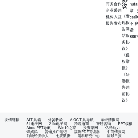
商务合作
huf
议
企业采购
举
《发
机构入驻
cs@
现报
报告发布
不
告网
话
站服
889
务协
议》
《侵
权举
报》
《研
选报
告购
前协
议》
友情链接:
AI工具箱
外贸收款
AIGC工具导航
华经情报网
51电子网
21ic电子网
跨境电商
智研咨询
PPT模板
AboutPPT导航
Win10之家
投资家网
亿邦动力
蝉妈妈
营销推广笔记
福昕PDF阅读器
中商情报网
前瞻经济学人
七麦数据
清科研究中心
星球日报