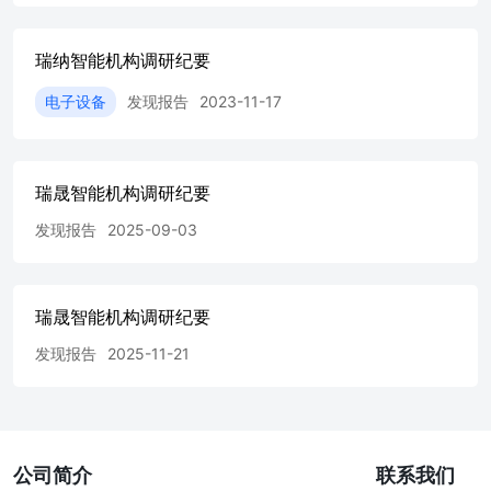
深圳子公司贴近珠三角产业集群,重点研发机器人动力系
统。 7、解读一下公司在全球的市占率水平? 回复:在无人机
瑞纳智能机构调研纪要
动力系统产业中,存在两种主要模式:一种是以大疆为代表的
垂直整合模式,实现动力系统自研自产;另一种则是全球绝大
电子设备
发现报告
2023-11-17
多数无人机厂商采用的第三方采购模式。公司正是后一种模
式中的领军企业,为众多无人机品牌提供核心动力解决方
案。 8、上市后,对研发的投入力度预期? 回复:研发投入是
公司维持技术领先的核心,公司也希望借助本次发行上市,增
瑞晟智能机构调研纪要
厚研发团队的含金量,本次募投项目中的“研发中心及总部建
发现报告
2025-09-03
设项目”,计划投入约2.58亿元,新建总部大楼和实验测试楼,
购置先进研发设备,同时增加高素质研发人才。这些投入将
直接转化为硬件设施和团队实力的升级。 一方面,无人机和
机器人行业本身处于高景气周期,我们有信心实现营收的持
瑞晟智能机构调研纪要
续快速增长;另一方面,我们的产品矩阵还在持续丰富,规模效
应会进一步释放。所以研发费用的绝对金额会不断提升,研
发现报告
2025-11-21
发人员队伍也会持续扩充,营收的快速增长是支撑我们持续
加大研发投入的根本动力。未来的研发投入,无论是在深度,
还是广度上,都会做的更积极一些。
公司简介
联系我们