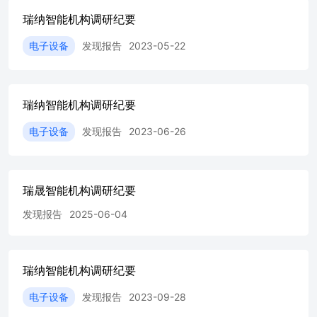
电机、减速器、驱动板等高度集成的一体化产品。 4、工业
瑞纳智能机构调研纪要
级无人机和消费级无人机的市场空间对比? 回复:从市场规模
来看,工业级已经远超消费级,且差距还在拉大。消费级无人
电子设备
发现报告
2023-05-22
机的优势在于更直接触达终端消费者,消费者教育相对容易 ,
因此在行业发展早期率先放量。但其实,行业格局自2021年
起已经发生了根本性变化,工业级无人机市场规模首次超过
消费级,此后差距持续拉大。根据相关行业数据,2026年工业
瑞纳智能机构调研纪要
级无人机市场规模接近1584亿,预计到2029年可以达到2696
亿,达到消费级市场的2倍。 5、行业内竞争对手有哪些?传统
电子设备
发现报告
2023-06-26
电机厂商进入该行业的门槛高么? 回复:公司的产品以外销、
中高端为主,产品以大功率、大尺寸、高附加值为特色,在这
一类市场没有明显的竞争对手。 关于进入门槛,传统电机企
业(如汽车)擅长的是标准化、大批量、高一致性的生产。而
瑞晟智能机构调研纪要
无人机动力系统,尤其是我们主攻的工业级领域,应用场景极
度碎片化(如农林植保、工业巡检、应急救援等),要求的是多
发现报告
2025-06-04
品种、小批量、高度定制化的柔性研发与生产能力。 比如
汽车电机追求的是长期稳定的单一工况,而无人机电机需要
在剧烈机动、复杂气流、极端温度等动态场景下保持瞬时响
瑞纳智能机构调研纪要
应和高可靠性。二者技术积累的方向不同,跨界者需要建立
一个全新的技术体系。 6、研发的布局? 回复:目前公司在全
电子设备
发现报告
2023-09-28
国下设3个研发中心,南昌总部主攻传统优势品类的研发升
级,杭州团队依托当地软件人才优势,专注大电流的电调开发,