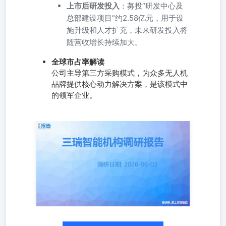
上市后研发投入
：募投“研发中心及
总部建设项目”约2.58亿元，用于设
施升级和人才扩充，未来研发投入将
随营收增长持续加大。
全球市占率解读
公司主导第三方采购模式，为众多无人机
品牌提供核心动力解决方案，是该模式中
的领军企业。
调研日期: 2026-06-03 投资者提出的问题及公司回复情况:
1、公司对未来业绩保持稳定增长是否有信心? 回复:公司对
未来业绩增长充满信心。一是因为身处的赛道足够长、天花
板足够高。公司聚焦的无人机动力系统和机器人动力系统,
对应的是“低空经济”和“具身智能”两大国家级战略方向。这
两个赛道,未来五到十年都仍将保持高速增长。二是行业地
位足够稳固,根据弗若斯特沙利文的报告,2024年公司在全球
民用无人机电动动力系统市场占有率7.1%,排名全球第二,是
全球最大的第三方无人机动力系统供应商。公司过去几年的
收入增速持续高于行业增速,说明头部效应在进一步强化。