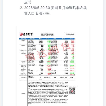
皮书
2026/6/5 20:30 美国 5 月季调后非农就
业人口 & 失业率
1、中国人民银行发布2026年5月中央银行各项工具流动性投
放情况。数据显示，5月，中期借贷便利（MLF）净投放
1000亿元，常备借贷便利（SLF）净投放9亿元，抵押补充
贷款（PSL）净回笼1545亿元，其他结构性货币政策工具净
投放1129亿元。公开市场业务方面，5月，7天期逆回购净投
放4898亿元，其他期限逆回购净回笼10000亿元，公开市场
国债买卖净投放500亿元。 研究员：廖宏斌 期货从业资格
号F30825507期货投资咨询从业证书号Z0020723 免责声明
本报告中的信息均来源于公开可获得资料，瑞达期货股份有
限公司力求准确可靠，但对这些信息的准确性及完整性不做
任何保证，据此投资，责任自负。本报告不构成个人投资建
议，客户应考虑本报告中的任何意见或建议是否符合其特定
状况。本报告版权仅为我公司所有，未经书面许可，任何机
构和个人不得以任何形式翻版、复制和发布。如引用、刊
发，需注明出处为瑞达期货股份有限公司研究院，且不得对
本报告进行有悖原意的引用、删节和修改。