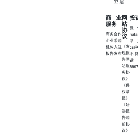
33 层
商业
网
投
服务
站
微
协
商务合作
huf
议
企业采购
举
《发
机构入驻
cs@
现报
报告发布
不
告网
话
站服
889
务协
议》
《侵
权举
报》
《研
选报
告购
前协
议》