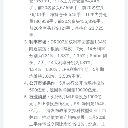
仓-36,139手；TS主力持仓量84,446
手，前20名多头67,556手，前20名空头
76,101手，净持仓-8,545手；TL主力持仓
量186,959手，前20名多头155,396手，
前20名空头179,121手，净持仓-23,725
手。
利率市场
：DR007加权利率回落至1.34%
附近震荡；银质押隔夜、7天、14天利率
分别为1.31%、1.33%、1.35%；Shibor隔
夜、7天、14天利率分别为1.31%、
1.34%、1.36%；LPR利率1年期、5年期
均维持3.00%、3.50%不变。
公开市场操作
：5月央行公开市场净投放
500亿元，逆回购净回笼10000亿元。
行业消息
：央行5月MLF净投放1000亿
元，SLF净投放9亿元，PSL净回笼1545
亿元；上海发布政策支持科技型企业上市
并购，推动债券资产均衡发展；5月20城
二手住宅成交同比增长19.3%，北京、上