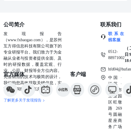
公司简介
联系我们
发现报告
联系在
（www.fxbaogao.com），是苏州
线客服
互方得信息科技有限公司旗下的
（
0512-
专业研报平台。我们致力于为金
日9
88971002
融从业者与投资者提供全面、及
18
时的研报数据，覆盖宏观、行
hfd04@hufan
业、公司、财报等全方位内容。
官方媒体
客户端
凭借前沿的技术与极简的设计，
中国 ·
我们助您高效获取关键信息，实
江苏 ·
现深度洞察与精准决策。
苏州市
工业园
了解更多关于发现报告 >
区旺墩
路269
号圆融
星座商
务广场