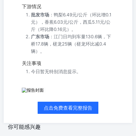
下游情况
批发市场
：鸭梨6.49元/公斤（环比增0.1
元），香蕉6.03元/公斤，西瓜5.11元/公
斤（环比降0.16元）。
广东市场
：江门日均到车量130.6辆，下
桥17.8辆，槎龙25辆（槎龙环比减0.4
辆）。
关注事项
今日暂无特别消息提示。
免责声明 本报告中的信息均来源于公开可获得资料，瑞达
期货股份有限公司力求准确可靠，但对这些信息的准确性及
完整性不做任何保证，据此投资，责任自负。本报告不构成
点击免费查看完整报告
个人投资建议，客户应考虑本报告中的任何意见或建议是否
符合其特定状况。本报告版权仅为我公司所有，未经书面许
可，任何机构和个人不得以任何形式翻版、复制和发布。如
你可能感兴趣
引用、刊发，需注明出处为瑞达期货股份有限公司研究院，
且不得对本报告进行有悖原意的引用、删节和修改。