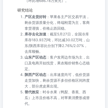
（环比增686.78万美元）。
研究结论
产区走货好转
：苹果各主产区交易平淡，
剩余货源质量分化，终端刚需为主，客商
拿货谨慎，价格止跌回稳。
库存去化加速
：截至5月27日，全国冷库
库存183.93万吨，环比减30.02万吨，山
东/陕西库容比分别下降2.76%/2.07%，
去库顺畅。
山东产区动态
：客户发周边市场为主，出
口及电商开始找货，果农顺价销售心态稳
定。
陕西产区动态
：出库速度尚可，低价货源
走货加快，剩余货源不多但价格区间跨度
大，部分虎皮果出现。
替代效应
：时令水果（鸭梨、香蕉、西
瓜）上市且价格不高，对苹果消费形成替
代。