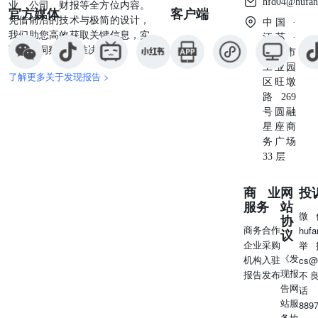
hfd04@hufan
业、公司、财报等全方位内容。
官方媒体
客户端
凭借前沿的技术与极简的设计，
中国 ·
我们助您高效获取关键信息，实
江苏 ·
现深度洞察与精准决策。
苏州市
工业园
了解更多关于发现报告 >
区旺墩
路269
号圆融
星座商
务广场
33 层
商业
网
投
服务
站
微
协
商务合作
huf
议
企业采购
举
《发
机构入驻
cs@
现报
报告发布
不
告网
话
站服
889
务协