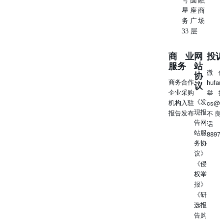
号圆融
星座商
务广场
33 层
商业
网
投
服务
站
微
协
商务合作
huf
议
企业采购
举
《发
机构入驻
cs@
现报
报告发布
不
告网
话
站服
889
务协
议》
《侵
权举
报》
《研
选报
告购