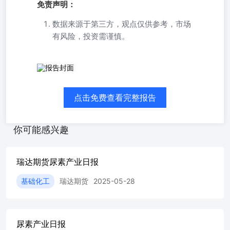
免责声明：
数据来源于第三方，观点仅供参考，市场
有风险，投资需谨慎。
免责声明 本报告中的信息均来源于公开可获得资料，瑞达
期货股份有限公司力求准确可靠，但对这些信息的准确性及
完整性不做任何保证，据此投资，责任自负。本报告不构成
点击免费查看完整报告
个人投资建议，客户应考虑本报告中的任何意见或建议是否
符合其特定状况。本报告版权仅为我公司所有，未经书面许
可，任何机构和个人不得以任何形式翻版、复制和发布。如
你可能感兴趣
引用、刊发，需注明出处为瑞达期货股份有限公司研究院，
且不得对本报告进行有悖原意的引用、删节和修改。
瑞达期货尿素产业日报
基础化工
瑞达期货
2025-05-28
尿素产业日报