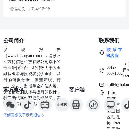
瑞达期货
2024-12-18
公司简介
联系我们
发现报告
联系在
（www.fxbaogao.com），是苏州
线客服
互方得信息科技有限公司旗下的
（
0512-
专业研报平台。我们致力于为金
日9
88971002
融从业者与投资者提供全面、及
18
时的研报数据，覆盖宏观、行
hfd04@hufan
业、公司、财报等全方位内容。
官方媒体
客户端
凭借前沿的技术与极简的设计，
中国 ·
我们助您高效获取关键信息，实
江苏 ·
现深度洞察与精准决策。
苏州市
工业园
了解更多关于发现报告 >
区旺墩
路269