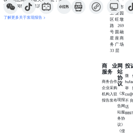
江苏 ·
现深度洞察与精准决策。
苏州市
工业园
了解更多关于发现报告 >
区旺墩
路269
号圆融
星座商
务广场
33 层
商业
网
投
服务
站
微
协
商务合作
huf
议
企业采购
举
《发
机构入驻
cs@
现报
报告发布
不
告网
话
站服
889
务协
议》
《侵