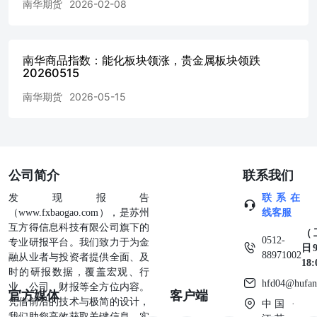
南华期货
2026-02-08
南华商品指数：能化板块领涨，贵金属板块领跌
20260515
南华期货
2026-05-15
公司简介
联系我们
发现报告
联系在
（www.fxbaogao.com），是苏州
线客服
互方得信息科技有限公司旗下的
（
0512-
专业研报平台。我们致力于为金
日9
88971002
融从业者与投资者提供全面、及
18
时的研报数据，覆盖宏观、行
hfd04@hufan
业、公司、财报等全方位内容。
官方媒体
客户端
凭借前沿的技术与极简的设计，
中国 ·
我们助您高效获取关键信息，实