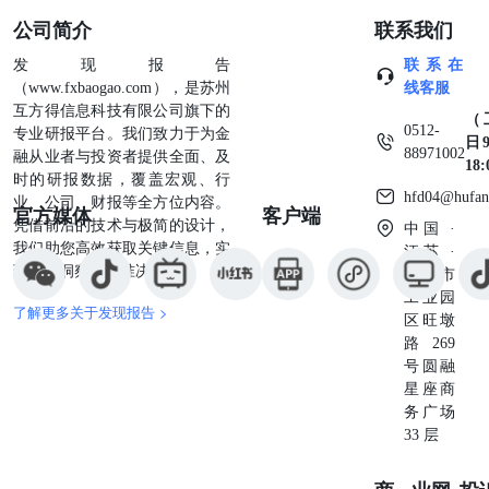
商在依賴本報告的內容時的作為或不作為而導致的任何類型
公司简介
联系我们
的損失（無論是直接的､間接的､隨之而來的或附帶的）﹐負
上法律責任或具有任何責任﹐即使該成員在有關作為或不作
发现报告
联系在
為發生時已有所知悉亦然。在本報告日期﹐寶通證券亞洲有
（www.fxbaogao.com），是苏州
线客服
限公司及／或其董事可能在其於本報告中推薦（不論明示或
互方得信息科技有限公司旗下的
（
暗示）的公司的任何證券或任何證券類別中擁有利益。此
0512-
专业研报平台。我们致力于为金
日9
外﹐寶通證券亞洲有限公司集團的成員､其董事､代表､雇員
88971002
融从业者与投资者提供全面、及
18
及有關連人士及上述人士的家庭成員可能在任何時間在本報
时的研报数据，覆盖宏观、行
告所述的任何證券中持有長倉或空倉﹐或可能作為主理人或
hfd04@hufan
业、公司、财报等全方位内容。
官方媒体
客户端
代理人作出購買或出售﹐或要約購買或出售﹐或以其他方式
凭借前沿的技术与极简的设计，
中国 ·
不時在公開市場或其他地方買賣任何上述證券﹐及可能現正
我们助您高效获取关键信息，实
江苏 ·
出任［參閱以下附注（如有）］或擔任保薦人､財務顧問或
现深度洞察与精准决策。
苏州市
包銷商﹐或已對該等公司或就本報告所述的投資提供重要的
工业园
了解更多关于发现报告 >
意見或投資服務。未經寶通證券亞洲有限公司事先明確以書
区旺墩
面同意﹐本報告及其中所載的資料不得在任何媒體上複製､
路269
分發或刊登作任何用途。
号圆融
星座商
务广场
33 层