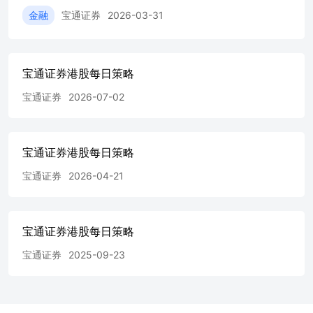
見。本報告所討論的文據及投資未必適合所有投資者﹐而本
金融
宝通证券
2026-03-31
報告並非考慮任何某特定收取者的特定投資目標､投資經驗､
財務狀況或需要。投資者必須按其本身的投資目標及財務狀
況作出自己的投資決定。寶通證券亞洲有限公司建議投資者
宝通证券港股每日策略
應獨立地評估本報告討論的每一發行人､文據或投資﹐及應
任用他們認為必須的任何獨立顧問。投資的價值及收入可因
宝通证券
2026-07-02
利率或外幣彙率的變動､證券價格或指數的變動､公司的經營
或財務狀況的變動及其它因素而有所不同。本報告討論的文
據及投資的行使或其相關權利的行使可能有時間限制。過去
表現未必是未來表現的指引。雖然本報告中的資料來自或編
宝通证券港股每日策略
寫自寶通證券亞洲有限公司相信為可靠的來源﹐但任何寶通
證券亞洲有限公司集團的成員均不明示或暗示地聲明或保證
宝通证券
2026-04-21
任何該等資料的準確性､有效性､時間性或完整性。寶通證券
亞洲有限公司集團的成員明確卸棄對任何依賴本報告的協力
廠商有利的任何適銷性保證或任何作某特定用途的適合性保
宝通证券港股每日策略
證（不論明示或暗示）或謹慎責任。本報告所載的資料可隨
時變更﹐而寶通證券亞洲有限公司並不承諾提供任何有關變
宝通证券
2025-09-23
更的通知。本報告所載的意見或估計反映寶通證券亞洲有限
公司於本報告日期的判斷﹐並可隨時更改。寶通證券亞洲有
限公司並不承諾提供任何有關變更的通知。寶通證券亞洲有
限公司集團的成員在任何情況下﹐均不會就由於任何協力廠