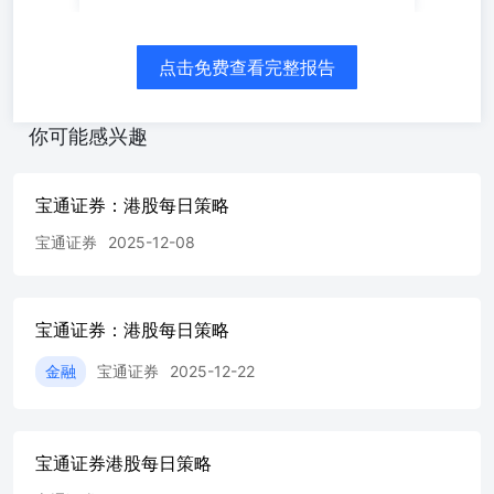
比 奧 在 國 會 聽 證 會 上 為 美 國 對 伊 朗 的 軍 事 行 動
辯 護 ， 認 為 行 動 已大 幅 削 弱 伊 朗 的 國 防 工 業 基
礎 ， 強 調 美 國 有 望 在 未 來 數 日 與 伊 朗 達 成 協 議
点击免费查看完整报告
， 協議 將 涉 及 伊 朗 放 棄 尋 求 核 武 器 以 及 如 何 處
置 伊 朗 的 高 濃 縮 鈾 。 比 特 幣 市 場 情 緒 惡 化 ， 導
致 過 去24小 時 內 有 近15億 美 元 的 加 密 貨 幣 被 強 制
你可能感兴趣
平倉，這 是 自2月 以 來 規 模 最 大 的 一 次。根 據
coindesk數 據，比 特 幣 在 過 去24小時 下 跌5.95%至
66,917美 元，創4月 以 來 新 低，以 太 幣 亦 跌6.29%至
宝通证券：港股每日策略
1,867美 元。 政 府 統 計 處 公 布 ， 今 年4月 的 零 售 業
宝通证券
2025-12-08
總 銷 貨 價 值 的 臨 時 估 計 為314億 元 ， 按 年上 升
8.6%。 市 場 預 期 按 年 升13.7%。 今 年3月 的 零 售 業
總 銷 貨 價 值 的 修 訂 估 計按 年 上 升12.8%。 與 去 年
同 期 比 較 ， 今 年 首 四 個 月 合 計 的 零 售 業 總 銷 貨
宝通证券：港股每日策略
價 值 的臨 時 估 計 上 升11.3%。在 今 年4月 的 零 售 業
總 銷 貨 價 值 中 ， 網 上 銷 售 佔9.7%。該 月 的 零 售 業
金融
宝通证券
2025-12-22
網 上 銷 售 價 值 的 臨 時 估 計 為30億 元，按 年 上 升
30.6%。今 年3月的 零 售 業 網 上 銷 售 價 值 的 修 訂 估
計 按 年 上 升35.3%。 與 去 年 同 期 比 較 ， 今 年 首四
個 月 合 計 的 零 售 業 網 上 銷 售 價 值 的 臨 時 估 計 上
宝通证券港股每日策略
升30.2%。 日 清 食 品(01475.HK)董 事 長 兼 首 席 執 行 官