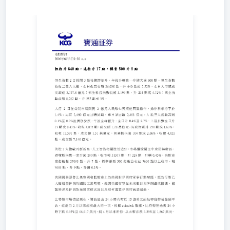
港股點評2026年6月3日9:30 a.m 恒 指升640點，滬 指升17
點，標 普500升9點 恒 生 指 數2日低 開3點 後 隨 即 倒 升
， 午 後 升 幅 進 一 步 擴 大 逾600點 。 恒 生 指 數收 復
二 萬 六 大 關 ， 全 日 近 高 收 報26,038點 ， 升640點 或
2.52%， 全 日 大 市 總 成交 額 達3,737.8億 元 ； 恒 生 科
技 指 數 收 報5,199點 ， 升234點 或4.72%； 國 企 指數 收
報8,762點 ， 升255點 或3%。 人 行2日在 公 開 市 場 開 展
2億 元 人 民 幣七 天 期 逆 回 購 操 作 ， 操 作 利 率 持 平
於1.4%； 另 有2,490億 元 回 購 到 期 ， 單 日 淨 回 籠
2,488億 元 。A股 三 大 指 數 高 開0.1%至0.9%後 個 別 發
展，午 後 全 線 報 升，全 日 升0.4%至2.7%。上 證 指 數
全 日 升17點 或0.43%，收 報4,075點，成 交 額1.28萬 億
元。深 成 指 則 升250點 或1.63%，收 報15,591點 ， 成 交
額1.51萬 億 元 。 創 業 板 指 漲104點 或2.66%， 收 報
4,055點 ， 成 交 額7,140億 元 。 美 股3大 指 數 再 創 新
高，人 工 智 能 相 關 股 份 造 好，市 場 繼 續 關 注 中 東
局 勢 發 展。道 瓊 斯 指 數 一 度 升 逾290點，收 市 報
51307點，升228點，升 幅0.45%。納 斯 達克 指 數 報27093
點 ， 升7點 。 標 準 普 爾500指 數 首 次 在7600點 以 上 收
市 ， 報7609點 ， 升9點 ， 升 幅0.1%。 美 國 國 務 卿 魯