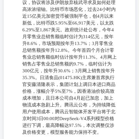
议，协议将涉及伊朗放弃核武寻求及如何处理
高浓浓缩铀。比特币市场恶化，过去24小时内
近15亿美元加密货币被强制平仓，创4月以来
新低，比特币跌5.95%至66,917美元，以太跌
6.29%至1,867美元。政府统计处公布，今年4
月零售业总销售额临时估计为314亿元，按年
升8.6%，市场预期按年升13.7%；3月零售业
总销售额按年升12.8%。今年首四个月合计零
售业总销售额临时估计按年升11.3%。4月网上
销售占零售业总销售额的9.7%，临时估计为
300亿元，按年升30.6%；3月网上销售按年升
35.3%。日清食品(01475.HK)主席兼首席执行
官安藤清隆表示，集团计划上调日本进口商品
价格，涨幅介乎5%至7%，因香港油价较高致
成本增加，且日本公司自4月起已加息，加上
物流成本急剧上升。腾讯云公布，为持续降低
用户使用成本，腾讯云智能体开发平台将于北
京时间3日00:00对DeepSeek-V4系列模型价格
进行下调，最高降幅达97.5%，本次调整仅涉
及价格变更，模型服务能力保持不变。