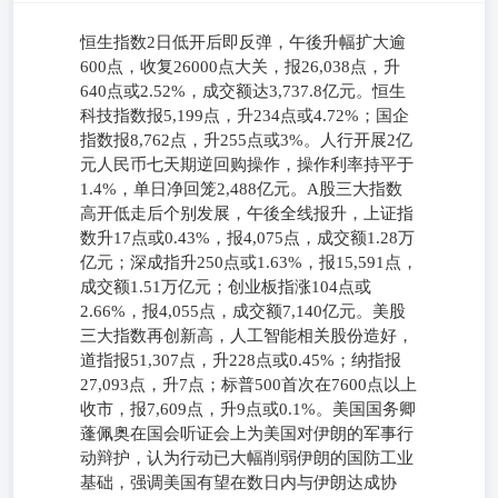
恒生指数2日低开后即反弹，午後升幅扩大逾
600点，收复26000点大关，报26,038点，升
640点或2.52%，成交额达3,737.8亿元。恒生
科技指数报5,199点，升234点或4.72%；国企
指数报8,762点，升255点或3%。人行开展2亿
元人民币七天期逆回购操作，操作利率持平于
1.4%，单日净回笼2,488亿元。A股三大指数
高开低走后个别发展，午後全线报升，上证指
数升17点或0.43%，报4,075点，成交额1.28万
亿元；深成指升250点或1.63%，报15,591点，
成交额1.51万亿元；创业板指涨104点或
2.66%，报4,055点，成交额7,140亿元。美股
三大指数再创新高，人工智能相关股份造好，
道指报51,307点，升228点或0.45%；纳指报
27,093点，升7点；标普500首次在7600点以上
收市，报7,609点，升9点或0.1%。美国国务卿
蓬佩奥在国会听证会上为美国对伊朗的军事行
动辩护，认为行动已大幅削弱伊朗的国防工业
基础，强调美国有望在数日内与伊朗达成协