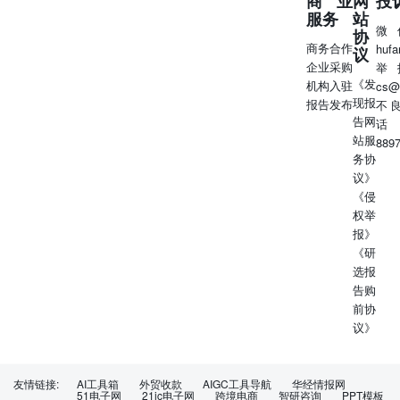
商业
网
投
服务
站
微
协
商务合作
huf
议
企业采购
举
《发
机构入驻
cs@
现报
报告发布
不
告网
话
站服
889
务协
议》
《侵
权举
报》
《研
选报
告购
前协
议》
友情链接:
AI工具箱
外贸收款
AIGC工具导航
华经情报网
51电子网
21ic电子网
跨境电商
智研咨询
PPT模板