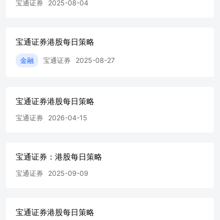
宝通证券
2025-08-04
安 藤 清 隆 表 示，集 團 計 劃 上 調 由 日 本進 口 的 商 品
價 格 ， 加 幅 介 乎5%至7%。安 藤 清 隆 解 釋 ， 香 港 油
價 較 高 致 成 本 增加 ， 且 日 本 公 司 自4月 起 已 經 加
價 ， 加 上 物 流 成 本 急 劇 上 升 ， 因 此 部 分 產 品 需
宝通证券港股每日策略
要 加 價 。 騰 訊 雲 公 布 ， 為 持 續 降 低 用 戶 使 用 成
本 ， 騰 訊 雲 智 能 體 開 發 平 台 將 於 北 京 時 間3日
金融
宝通证券
2025-08-27
00:00對DeepSeek-V4系 列 模 型 價 格 進 行 下 調 ， 最 高
降 幅 達97.5%。 本 次 調整 僅 涉 及 價 格 變 更 ， 模 型
服 務 能 力 保 持 不 變 。 本報告所載的資料及意見由寶通
證券亞洲有限公司（證券及期貨條例下的持牌法團(中央編
宝通证券港股每日策略
號AGG778)）擬備。本報告旨在由獲寶通證券亞洲有限公司
提供本報告者收取﹐而不是旨在向在有關分發或使用會抵觸
宝通证券
2026-04-15
當地法律及規例的､或使任何寶通證券亞洲有限公司､其控股
公司及其控股公司的其他附屬公司､其聯屬公司及其另外的
關聯公司受當地任何監管規定限制的任何司法管轄區或國家
宝通证券：港股每日策略
的任何人士或實體分發或由其使用。任何管有本報告或打算
作出行動或依賴其所載的資料的人士或實體﹐必須確保其本
宝通证券
2025-09-09
身不受任何對其作出有關行動有所限制或禁止的本地規定所
限制。本報告所載的任何資料或任何意見均不構成寶通證券
亞洲有限公司集團的任何成員､其董事､代表及／或雇員（不
論作為委託人或代理）作出徵求或要約購入或出售任何證
宝通证券港股每日策略
券､期貨､期權或其他財務文據﹐或提供任何服務或投資意