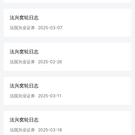
收回。在此情況下，N類牛熊證投資者會損失於牛熊證之全
部投資而R類牛熊證之剩餘價值可能為零。法國興業證券
法兴窝轮日志
（香港）有限公司（「法興」）及/或其聯屬公司為本報告
所提及結構性產品之流通量提供者及/或發行人。在若干情
法国兴业证券
2025-03-07
況下，法興可能為唯一在交易所為結構性產品提供買賣報價
的一方。因此結構性產品之第二市場可能有限。任何投資建
議並未考慮個別投資者的特定投資目標及/或財政資源。在
投資結構性產品前，投資者應自行運用獨立思考能力評估投
法兴窝轮日志
資此等產品的適合性與涉及之風險及詳細閱讀上市文件內有
法国兴业证券
2025-02-26
關結構性產品的全部詳情。如需要，於作出任何認購或購買
行動前應諮詢其法律、財務、稅務、會計及其他專業顧問，
以確保作出適合其本身情況及財務狀況的投資決定。 如欲
取消訂閱「窩輪日誌」，請按此。
法兴窝轮日志
法国兴业证券
2025-03-11
法兴窝轮日志
法国兴业证券
2025-03-18