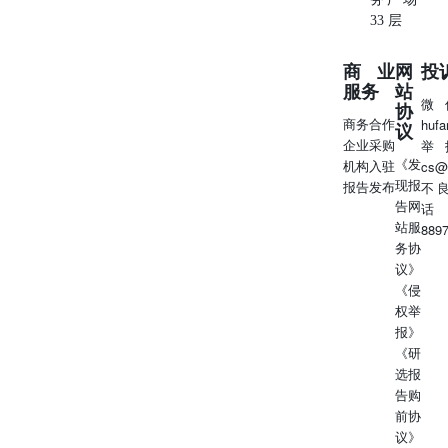
33 层
商业
网
投
服务
站
微
协
商务合作
huf
议
企业采购
举
《发
机构入驻
cs@
现报
报告发布
不
告网
话
站服
889
务协
议》
《侵
权举
报》
《研
选报
告购
前协
议》