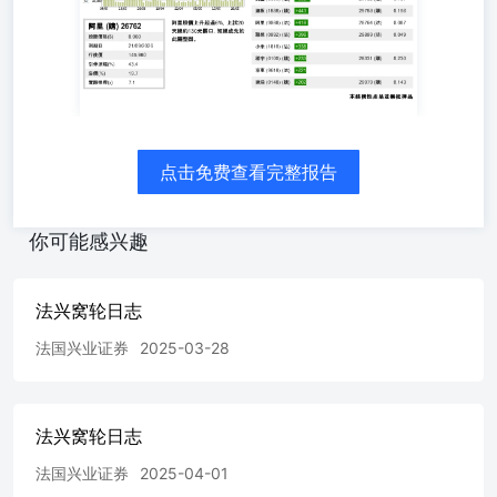
行人之證券或衍生工具於市場作價。法興證券集團成員及其
聯屬公司亦可能為本報告提述證券的有關公司及其聯屬公司
提供其他服務。本報告所載資料乃秉誠提供，並取自於所示
日期相信為可靠及準確之資料來源。然而，本公司並無核實
所有資料，亦不表示有關資料對閣下所需用途是否準確或完
整，故不應加以依賴。本公司並無責任更新資料或改正任何
其後顯現之錯誤。本報告所載述的意見、估算及其他資料可
予更改或撤回，恕不另行通知。結構性產品之條款及條件必
点击免费查看完整报告
須與基本上市文件及有關補充上市文件一併閱讀。基本上市
文件（載有與發行人及擔保人有關的財務及其他資料）及其
任何補篇連同中文譯本、有關補充上市文件（載有有關結構
你可能感兴趣
性產品的詳情）及其中文譯本可於辦公時間內（星期六、星
期日及假期除外）於法國興業證券（香港）有限公司現時之
辦事處，香港皇后大道東1號太古廣場三座38樓索取，亦可
法兴窝轮日志
於本公司網頁hk.warrants.com下載。擔保人有關之資料可於
法国兴业证券
2025-03-28
擔保人之公司網站www.societegenerale.com查閱。閣下應詳
細閱讀載有結構性產品條款及風險披露的有關上市文件。
本產品並無抵押品。如發行人或擔保人無力償債或違約，投
資者可能無法收回部份或全部應收款項。結構性產品之價格
法兴窝轮日志
可升亦可跌，投資者有機會損失全部投資。過往表現並不預
示未來表現。牛熊證設有強制性收回特點，若相關資產價
法国兴业证券
2025-04-01
格/水平在到期前觸及收回價/水平，牛熊證會即時被強制性