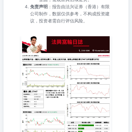
免责声明
：报告由法兴证券（香港）有限
公司制作，数据仅供参考，不构成投资建
议，投资者需自行评估风险。
2026年6月3日(星期三) [按此以網頁開按此以網頁開啟啟] 騰
訊上望騰訊上望500元關口，阿里上試元關口，阿里上試20
天線，留意法興騰訊購天線，留意法興騰訊購27447及阿里
購及阿里購26762 騰訊股價昨日急升一成，升穿10天及20天
線，並上試50天線約480元附近，如升勢持續，先上望500元
心理大關。 阿里股價上升超過6%，上試20天線約130元關
口，短線或先於此關整固。 快速連結快速連結 免責聲明免
責聲明 ©法國興業證券（香港）有限公司2022。本報告乃
由法國興業證券（香港）有限公司製作。本報告提供之資料
及其內容（包括指示條款）僅供參考，並不構成要約、招攬
或邀請、宣傳、誘使、或任何不論種類或形式之申述或訂立
任何交易（不論按指示條款或其他方式）的任何建議或推
薦。法興證券集團成員、其聯屬公司及董事及僱員可能持有
不時在本報告所述證券之權益（作為主事人或其他）。法興
證券集團成員及其聯屬公司亦可為本報告所述任何公司或發