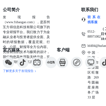
计局周二公布的数据显示，职位空缺数从3月的689万个升至
762万个。新增职位空缺几乎全部来自专业和商业服务行
公司简介
联系我们
业。整体招聘人数降至512万人，裁员人数降至169万人。每
发现报告
联系在
名失业者对应的职位空缺数基本维持在1:1不变。 ◆美国试
（www.fxbaogao.com），是苏州
线客服
图阻止以色列推进黎巴嫩行动以免美伊协议谈判脱轨：美国
互方得信息科技有限公司旗下的
总统唐纳德·特朗普乐观认为，美国很快能够与伊朗达成一
（
0512-
专业研报平台。我们致力于为金
项临时和平协议。特朗普周二反驳了伊朗国家媒体有关美伊
日9
88971002
融从业者与投资者提供全面、及
谈判因黎巴嫩局势而暂停的报道，称双方一直在持续对话。
18
时的研报数据，覆盖宏观、行
特朗普在接受采访时表示，与伊朗的谈判仍在快速推进。特
hfd04@hufan
业、公司、财报等全方位内容。
朗普致电以色列总理内塔尼亚胡，指责其忘恩负义并推动停
官方媒体
客户端
凭借前沿的技术与极简的设计，
火。以色列和真主党已经同意停止相互开火。 ◆加密货币
中国 ·
我们助您高效获取关键信息，实
强制平仓超10亿美元比特币跌势加剧：随着比特币跌至两个
江苏 ·
现深度洞察与精准决策。
月低点，过去24小时内近15亿美元加密货币被强制平仓。比
苏州市
特币价格一度下跌7%，自4月份以来首次跌破67000美元。
工业园
了解更多关于发现报告 >
Strategy公司披露自2022年底以来首次出售比特币的交易，
区旺墩
卖出价值约250万美元比特币。与比特币挂钩的美国ETF已
路269
连续11个交易日遭遇资金净流出。比特币当前面临更多不利
号圆融
因素，传统需求来源转为价格拖累。 ◆特朗普签署人工智
星座商
能网络安全行政令未纳入强制测试要求：美国总统唐纳德·
务广场
特朗普签署了一项行政命令，要求政府机构与人工智能企业
33 层
合作，保护网络免受人工智能驱动的网络攻击。该行政令规