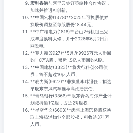
宏利香港
与阿里云签订策略性合作协议，
加速并推进AI创新。
**中国宏桥(1378)**2025年可换股债券
换股价调整至每股股份18.44元。
**中广核电力(1816)**台山2号机组已完
成年度换料大修，并于2026年6月2日并
网发电。
**赛力斯(9927)**5月斥9926万元人币回
购110万A股，累斥1.5亿人币回购A股。
**中国建材(3323)**将发行科创公司债
券，筹不超过10亿人币。
**赛力斯(9927)**非执董李玮退任，拟选
举股东东风汽车推荐高政浩接任。
**青岛银行(3866)**股东青岛海尔产业计
划减持逾1亿股，占近2%股权。
**星空华文(6698)**悉售上海滨桥股权换
取上海杨浦物业全部股权，料收益371万
人币。