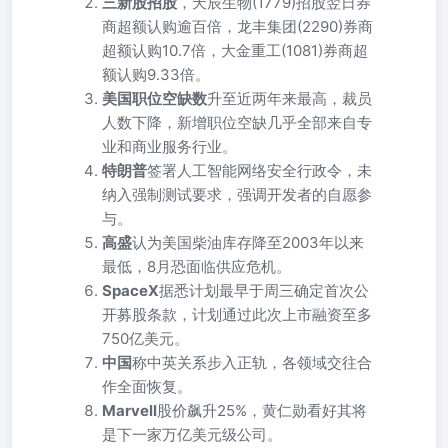
三新股招股
，天辰生物(1779)招股翌日券
商超额认购逾百倍，龙丰集团(2290)券商
超额认购10.7倍，大金重工(1081)券商超
额认购9.33倍。
美国职位空缺数
升至近两年来最高，裁员
人数下降，新增职位空缺几乎全部来自专
业和商业服务行业。
特朗普
签署人工智能网络安全行政令，未
纳入强制测试要求，强调开发者的自愿参
与。
高盛
认为美国柴油库存降至2003年以来
最低，8月恐面临供应危机。
SpaceX
据悉计划最早于周三确定首次公
开募股条款，计划通过此次上市融资至多
750亿美元。
中国
称中英关系步入正轨，各领域交往合
作全面恢复。
Marvell
股价飙升25%，黄仁勋看好其将
是下一家万亿美元级公司。