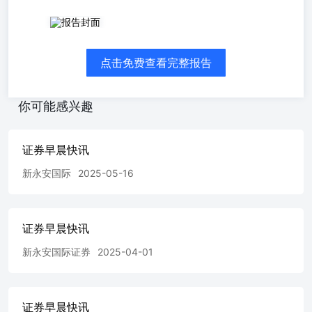
➢美劳动力数据强劲；人民币看涨情绪浓厚。A股午后走
强，上证指数收涨0.43%报4075.1点，深证成指涨1.63%，
创业板指涨2.66%。MLCC、PCB概念股走强。港股早盘走
点击免费查看完整报告
强短暂抛压，午后权重股拉升带动指数强势上攻，香港恒生
指数收涨2.52%报26038.32点，恒生科技指数大涨4.72%，
恒生中国企业指数涨3%。大市成交额3737.801亿港元。权
你可能感兴趣
重科网股强势拉升，软件股受提振。外盘方面，欧洲三大股
指收盘全线上涨，美国三大股指小幅收涨，道指涨0.45%报
51307.79点，标普500指数涨0.13%报7609.78点，纳指涨
证券早晨快讯
0.03%。美国职位空缺数升至近两年来最高，反映劳动力市
场韧性。期权交易员对人民币看涨情绪升至15年来最高。
新永安国际
2025-05-16
➢美国4月职位空缺数意外升至近两年来最高水平，表明劳
动力市场仍具韧性。看空力量主导美债市场，周五将公布的
非农就业数据或进一步强化升息预期。 ➢特朗普力阻以色
证券早晨快讯
列扩大黎巴嫩战事，以免美伊协议谈判脱轨。美国国务卿卢
比奥称，美国有望在未来几天与伊朗达成协议，对台军售案
新永安国际证券
2025-04-01
仍在审查中，美国对台政策没有变化。 资料来源：彭博➢
期权市场定价显示，市场对人民币未来一年进一步上涨的预
期达到2011年以来的最乐观水平。 XIN YONGAN
INTERNATIONAL FINANCIAL HOLDINGS
证券早晨快讯