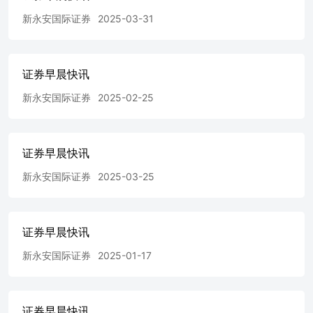
LIMITEDwww.yafco.com.hk 183353511-15Units 3511-15,
新永安国际证券
2025-03-31
35/F,CoscoTower, Grand Millennium Plaza,183 Queen's Road
Central, Sheung Wan, Hong Kong頁1 ◆内地宠物食品公司福
贝宠物递交港交所上市申请，去年少赚逾四成：内地宠物食
品公司福贝宠物递交港交所上市申请，国金证券（香港）为
证券早晨快讯
独家保荐人。根据初步招股文件，该公司是中国领先的宠物
食品生产制造商之一。公司发挥研发驱动型的生产制造能
新永安国际证券
2025-02-25
力，为宠物提供优质、健康、安全的食品和科学的喂养方
案。公司是少数同时进行ODM及OBM营运的宠物食品生产
制造商之一。凭藉膨化、烘焙、冻乾、鲜粮等工艺的支持，
公司以猫、狗主粮为核心，构建了多品类的产品矩阵。根据
证券早晨快讯
弗若斯特沙利文的资料，按2025年收入计，公司在中国宠物
新永安国际证券
2025-03-25
食品协力厂商制造行业（包括ODM及OEM服务提供者）中
排名第二，市场份额为5.3%，同时在中国宠物主粮协力厂
商制造行业中亦排名第二，市场份额为8.5%。按2025年零
售额计，公司的主力品牌比乐(Bi Le)为中国第十大本土宠物
证券早晨快讯
食品品牌、第九大本土宠物主粮品牌及中国第五大本土宠物
狗主粮品牌。该公司2025年度纯利按年跌40.5%至9652.3万
新永安国际证券
2025-01-17
元（人民币．下同），收入按年跌1.2%至10.21亿元。2024
年度及2023年度纯利均为约1.62亿元。该公司集资所得将用
于全球销售网络扩张、品牌建设及市场推广；生产线及生产
证券早晨快讯
设备升级；产品研发及创新；以及用于潜在投资、收购及战