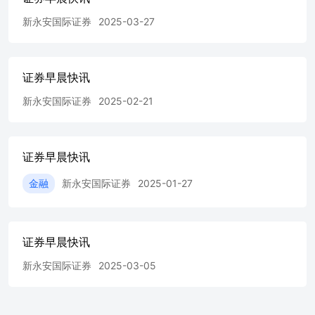
略合作等。 ◆三新股招股，天辰生物(1779)招股翌日券商超
新永安国际证券
2025-03-27
额认购逾百倍：新股热潮持续，有三只新股于5月28日开
招，6月2日截飞，截至28日下午四时，天辰生物目前券商超
额认购143.57倍。天辰生物计划全球发售约1419.32股，当
中10%在港公开发售，其余作国际发售，每股作价介乎
证券早晨快讯
96.06元，集资最多约13.63亿元，每手50股，入场费4851.44
新永安国际证券
2025-02-21
元。独家保荐人为国金证券（香港）。另外，龙丰集团
(2290)券商超额认购10.7倍，龙丰集团计划全球发售1.25亿
股，当中10%在港公开发售，其余作国际发售，每股作价介
乎5.18元至6.38元，集资最多约7.98亿元，每手500股，入场
证券早晨快讯
费3222.17元。是次IPO并无引入基石投资者。星展亚洲融资
为独家保荐人。大金重工(1081)券商超额认购9.33倍，大金
金融
新永安国际证券
2025-01-27
重工计划全球发售约8696.58股，当中10%在港公开发售，
其余作国际发售，每股作价介乎66.4元，集资最多约57.75
亿元，每手100股，入场费6706.97元。联席保荐人为华泰国
际及招商证券国际。三新股预计6月3日公布招股结果，6月4
证券早晨快讯
日暗盘，6月5日于本港上市。 XIN YONGAN
INTERNATIONAL FINANCIAL HOLDINGS
新永安国际证券
2025-03-05
LIMITEDwww.yafco.com.hk 资料来源：彭博,经济通 ◆美国
职位空缺数升至近两年来最高裁员人数出现下降：美国4月
职位空缺数升至近两年来最高水平，裁员人数下降。劳工统