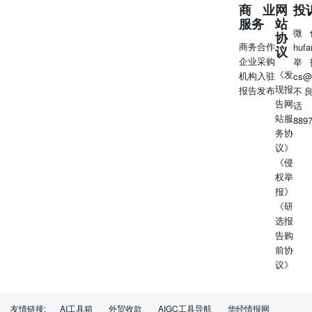
定，美国政府将在企业自愿参与的基础上，在前沿模型的尖
商业
网
投
端人工智能工具发布前获得权限。行政令还将设立网络安全
服务
站
微
信息共享中心，负责协调软件漏洞。政府机构还将制定机密
协
商务合作
huf
基准，以评估人工智能模型的网络能力。这项政策强调开发
议
企业采购
举
者的自愿参与。 ◆交易员对人民币的看涨情绪升至15年来
《发
机构入驻
cs@
最高看好国际化与估值优势：交易员加大对人民币未来一年
现报
报告发布
不
走强的押注，认为人民币国际化程度提升以及具有吸引力的
告网
话
估值，将帮助人民币渡过短期波动。人民币今年以来兑美元
站服
889
已上涨逾3%。一年期美元-人民币风险逆转指标报0.37%，
务协
反映出市场对离岸人民币进一步上涨持乐观态度。离岸人民
议》
币兑美元报6.76左右，接近逾三年来最强水平。交易员预计
《侵
到年底人民币兑美元将进一步升向6.5。 ◆高盛认为美国柴
权举
油库存降至2003年以来最低8月恐面临供应危机：高盛全球
报》
大宗商品研究联席主管表示，如果美国商业柴油库存继续下
《研
滑，到今年8月库存水平恐将触及仅够维持20天的关键临界
选报
点。目前柴油库存已降至2003年以来的最低水平。美国柴油
告购
供应量仅够维持约28天。柴油燃料价格已大幅飙升。布伦特
前协
原油目前的交易价格仍比战争爆发前高出约30%。
议》
◆SpaceX据悉计划最早于周三确定首次公开募股条款：据
知情人士称，SpaceX计划最早于周三下午确定首次公开募
股的条款。该公司将在更新后的文件中披露其价格区间和计
友情链接:
AI工具箱
外贸收款
AIGC工具导航
华经情报网
划发行的股份数量。公司可以在文件公开15天后正式开始首