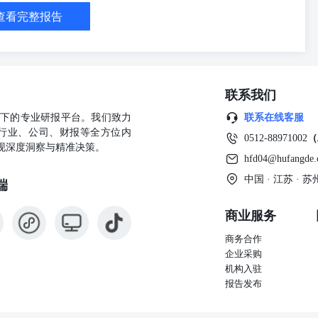
查看完整报告
联系我们
公司旗下的专业研报平台。我们致力
联系在线客服
行业、公司、财报等全方位内
0512-88971002
（
现深度洞察与精准决策。
hfd04@hufangde
中国 · 江苏 ·
端
商业服务
商务合作
企业采购
机构入驻
报告发布