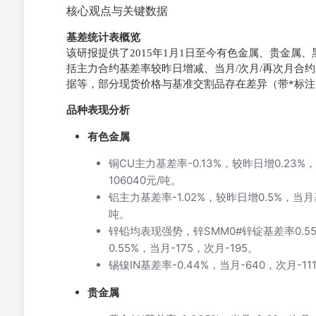
核心观点与关键数据
基差统计表概览
该研报提供了2015年1月1日至今有色金属、贵金
括主力合约基差率较昨日增减、当月/次月/再次月合约基
据等，部分现货价格与基准交割品存在差异（带*标注
品种表现分析
有色金属
铜CU主力基差率-0.13%，较昨日增0.23%
106040元/吨。
铝主力基差率-1.02%，较昨日增0.5%，当月基
吨。
锌铅均表现强势，锌SMM0#锌锭基差率0.55
0.55%，当月-175，次月-195。
锡镍IN基差率-0.44%，当月-640，次月-11
贵金属