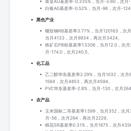
黄金AU基差率-0.335%，当月-3.60，次月-
白银AG基差率-0.52%，当月-96，次月-12
黑色产业
螺纹钢RB基差率3.77%，当月120163，次月1
当月4133，次月9934，再次月3424。
铁矿石PB粉基差率1.5306，当月12.0，次月
月-174.0，次月240.5。
化工品
乙二醇华东基差率2.29%，当月1032，次月8
1564，次月4853，再次月4594。
PVC华东基差率-2.8%，当月-130，次月26
农产品
玉米国标二等基差率1.599，当月352，次月
月-56，次月264，再次月2229。
棉花SR基差率0.31%，当月1675，次月43