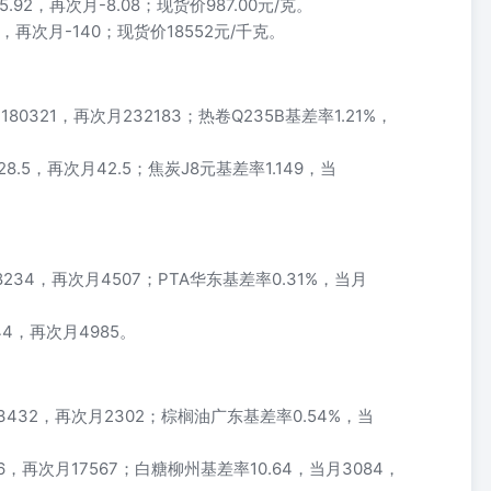
5.92，再次月-8.08；现货价987.00元/克。
4，再次月-140；现货价18552元/千克。
80321，再次月232183；热卷Q235B基差率1.21%，
28.5，再次月42.5；焦炭J8元基差率1.149，当
234，再次月4507；PTA华东基差率0.31%，当月
44，再次月4985。
3432，再次月2302；棕榈油广东基差率0.54%，当
56，再次月17567；白糖柳州基差率10.64，当月3084，