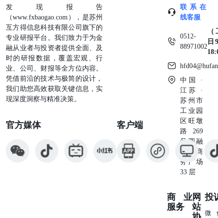
发现报告
联系在
（www.fxbaogao.com），是苏州
线客服
互方得信息科技有限公司旗下的
（
0512-
专业研报平台。我们致力于为金
日9
88971002
融从业者与投资者提供全面、及
18
时的研报数据，覆盖宏观、行
hfd04@hufan
业、公司、财报等全方位内容。
凭借前沿的技术与极简的设计，
中国 ·
我们助您高效获取关键信息，实
江苏 ·
现深度洞察与精准决策。
苏州市
工业园
区旺墩
官方媒体
客户端
路269
号圆融
星座商
务广场
33 层
商业
网
投
服务
站
微
协