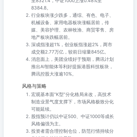
至8321.4，中证1000上涨0.48%至
8384.8。
行业板块涨少跌多，通综、有色、电子、
机械设备、家用电器板块涨幅居前，传
媒、美容护理、农林牧渔、商贸零售、房
地产板块跌幅居前。
深成指涨超1%，创业板指涨超2%，两市
成交额2.77万亿，较前日缩量845亿。
消息面上，美团业绩好于预期，腾讯计划
推出AI智能体等利好提振港股科技板块，
腾讯控股大涨逾10%。
风格与策略
宏观基本面“K型”分化格局未改，高技术
制造业景气度支撑下，市场风格极致分化
可能延续。
股指预计仍以中证500、中证1000等成长
风格偏强为主。
投资者需合理控制仓位，防范行情持续分