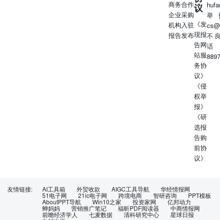
商务合作
huf
议
企业采购
举
《发
机构入驻
cs@
现报
报告发布
不
告网
话
站服
889
务协
议》
《侵
权举
报》
《研
选报
告购
前协
议》
友情链接:
AI工具箱
外贸收款
AIGC工具导航
华经情报网
51电子网
21ic电子网
跨境电商
智研咨询
PPT模板
AboutPPT导航
Win10之家
投资家网
亿邦动力
蝉妈妈
营销推广笔记
福昕PDF阅读器
中商情报网
前瞻经济学人
七麦数据
清科研究中心
星球日报