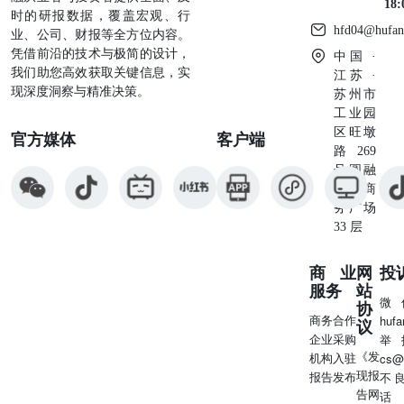
18
时的研报数据，覆盖宏观、行
hfd04@hufan
业、公司、财报等全方位内容。
凭借前沿的技术与极简的设计，
中国 ·
我们助您高效获取关键信息，实
江苏 ·
现深度洞察与精准决策。
苏州市
工业园
区旺墩
官方媒体
客户端
路269
号圆融
星座商
务广场
33 层
商业
网
投
服务
站
微
协
商务合作
huf
议
企业采购
举
《发
机构入驻
cs@
现报
报告发布
不
告网
话