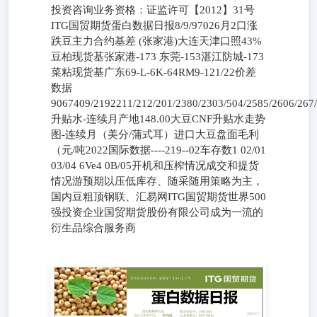
投资咨询业务资格：证监许可【2012】31号
ITG国贸期货蛋白数据日报8/9/97026月2口涨
跌豆主力合约基差 (张家港)大连天津口照43%
豆柏现货基张家港-173 东莞-153湛江防城-173
菜粘现货基广东69-L-6K-64RM9-121/22价差
数据
9067409/2192211/212/201/2380/2303/504/2585/2606/267
升贴水-连续月产地148.00大豆CNF升贴水走势
图-连续月（美分/蒲式耳）进口大豆盘面毛利
（元/吨2022国际数据----219--02车存数1 02/01
03/04 6Ve4 0B/05开机和压榨情况成交和提货
情况游预期以压低库存、随采随用策略为主，
国内豆粗顶钢联、汇易网ITG国贸期货世界500
强投资企业国贸期货股份有限公司成为一流的
衍生品综合服务商