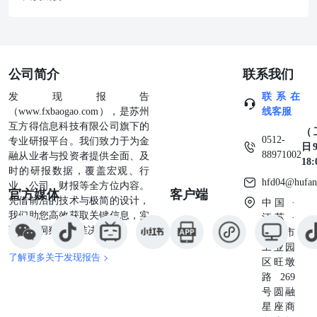
公司简介
联系我们
发现报告
联系在
（www.fxbaogao.com），是苏州
线客服
互方得信息科技有限公司旗下的
（
0512-
专业研报平台。我们致力于为金
日9
88971002
融从业者与投资者提供全面、及
18
时的研报数据，覆盖宏观、行
hfd04@hufan
业、公司、财报等全方位内容。
官方媒体
客户端
凭借前沿的技术与极简的设计，
中国 ·
我们助您高效获取关键信息，实
江苏 ·
现深度洞察与精准决策。
苏州市
工业园
了解更多关于发现报告 >
区旺墩
路269
号圆融
星座商