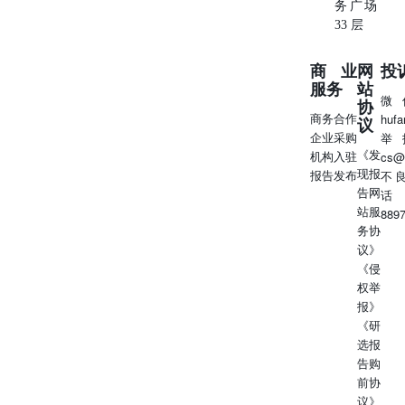
务广场
33 层
商业
网
投
服务
站
微
协
商务合作
huf
议
企业采购
举
《发
机构入驻
cs@
现报
报告发布
不
告网
话
站服
889
务协
议》
《侵
权举
报》
《研
选报
告购
前协
议》