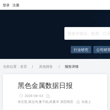
登录
注册
行业研究
公司研
当前位置：首页
/
其他报告
/
报告详情
黑色金属数据日报
2026-06-03
张宝慧,黄志鸿,董子勖,薛夏泽
国贸期货
在路上