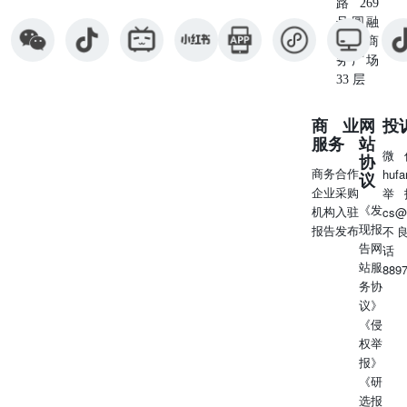
路269
号圆融
星座商
务广场
33 层
商业
网
投
服务
站
微
协
商务合作
huf
议
企业采购
举
《发
机构入驻
cs@
现报
报告发布
不
告网
话
站服
889
务协
议》
《侵
权举
报》
《研
选报