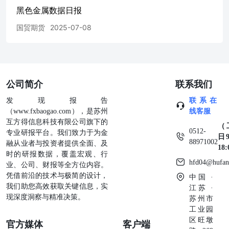
黑色金属数据日报
国贸期货
2025-07-08
公司简介
联系我们
发现报告
联系在
（www.fxbaogao.com），是苏州
线客服
互方得信息科技有限公司旗下的
（
0512-
专业研报平台。我们致力于为金
日9
88971002
融从业者与投资者提供全面、及
18
时的研报数据，覆盖宏观、行
hfd04@hufan
业、公司、财报等全方位内容。
凭借前沿的技术与极简的设计，
中国 ·
我们助您高效获取关键信息，实
江苏 ·
现深度洞察与精准决策。
苏州市
工业园
区旺墩
官方媒体
客户端