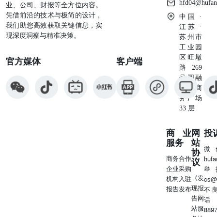
hfd04@hufan
业、公司、财报等全方位内容。
凭借前沿的技术与极简的设计，
中国 ·
我们助您高效获取关键信息，实
江苏 ·
现深度洞察与精准决策。
苏州市
工业园
区旺墩
官方媒体
客户端
路269
号圆融
星座商
务广场
33 层
商业
网
投
服务
站
微
协
商务合作
huf
议
企业采购
举
《发
机构入驻
cs@
现报
报告发布
不
告网
话
站服
889