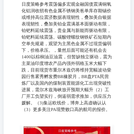
日度策略参考震荡偏多宏观金融国债震满铜氧
化铝润收纫有色金属不锈钢美爸单库存期锡价
或维持高位震济数据表现韧性，叠加美自银据
表现韧性，叠加美铂金震满基本面驱动有限，
铂钯料延续震荡，贵金属与新能而驱动有限，
铂钯料延续震荡。碳酸锂螺纹钢铁矿石短期内
空单先规避，观望为主黑色金属不过现货偏弱
下，价格承压。，量然后面可能还有机会去
1400以棕榈油豆油震，但暂缺独立驱动，震为
主菜油印度增农产品内强外弱格玉米大幅下
跌，目前现货市重尔木兹仍将维持宽幅波动柴
园行售雾秀孵发费BR橡胶月，BR盘PTA民营
炼厂以及国内的煤制装置能源化工出现突破性
进展，需尔木兹海峡放开预期大幅升（2）工
厂开工负望实行，倒逼弱需求推加，供应压力
媛解。（3)集运欧线价，博奔上高虚确认认
（3）更多美注PA现赞败口高的航司的报价。