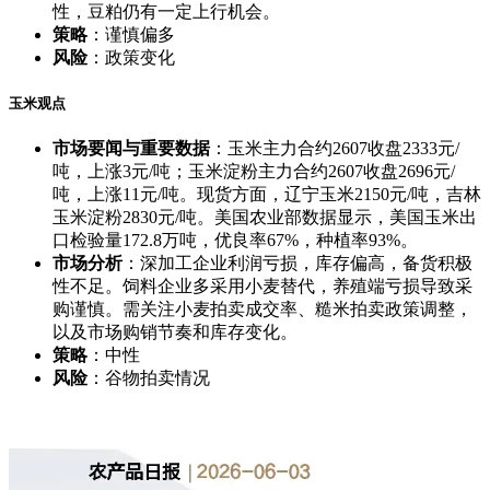
性，豆粕仍有一定上行机会。
策略
：谨慎偏多
风险
：政策变化
玉米观点
市场要闻与重要数据
：玉米主力合约2607收盘2333元/
吨，上涨3元/吨；玉米淀粉主力合约2607收盘2696元/
吨，上涨11元/吨。现货方面，辽宁玉米2150元/吨，吉林
玉米淀粉2830元/吨。美国农业部数据显示，美国玉米出
口检验量172.8万吨，优良率67%，种植率93%。
市场分析
：深加工企业利润亏损，库存偏高，备货积极
性不足。饲料企业多采用小麦替代，养殖端亏损导致采
购谨慎。需关注小麦拍卖成交率、糙米拍卖政策调整，
以及市场购销节奏和库存变化。
策略
：中性
风险
：谷物拍卖情况