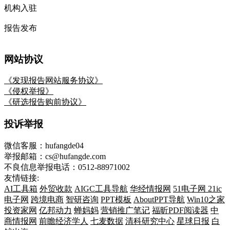
机构入驻
报告发布
网站协议
《发现报告网站服务协议》
《侵权举报》
《研选报告购前协议》
投诉举报
微信客服：hufangde04
举报邮箱：cs@hufangde.com
不良信息举报电话：0512-88971002
友情链接:
AI工具箱
外贸收款
AIGC工具导航
华经情报网
51电子网
21ic
电子网
跨境电商
智研咨询
PPT模板
AboutPPT导航
Win10之家
投资家网
亿邦动力
蝉妈妈
营销推广笔记
福昕PDF阅读器
中
商情报网
前瞻经济学人
七麦数据
清科研究中心
星球日报
白