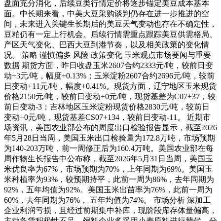
盘面充分消化，后续豆类行情定价将逐步锚定美豆成本基本
面。中长期来看，中美大豆采购谈判仍存在进一步推进的空
间，未来进入关键生长期后的美豆天气变动也存在不确定性，
豆粕仍有一定上行机会。后续行情需重点跟踪美豆供需格局、
产区天气变化、巴西大豆到港节奏，以及相关政策的变化情
况。 策略 谨慎偏多 风险 政策变化 玉米观点市场要闻与重要
数据 期货方面，昨日收盘玉米2607合约2333元/吨，较前日变
动+3元/吨，幅度+0.13%；玉米淀粉2607合约2696元/吨，较前
日变动+11元/吨，幅度+0.41%。现货方面，辽宁地区玉米现货
价格2150元/吨，较前日变动+0元/吨，现货基差为C07+37，较
前日变动-3；吉林地区玉米淀粉现货价格2830元/吨，较前日
变动+0元/吨，现货基差CS07+134，较前日变动-11。 近期市
场资讯，美国农业部公布的周度出口检验报告显示，截至2026
年5月28日当周，美国玉米出口检验量为172.8万吨，市场预期
为140-203万吨，前一周修正后为160.4万吨。美国农业部在每
周作物生长报告中公布称，截至2026年5月31日当周，美国玉
米优良率为67%，市场预期为70%，上年同期为69%。美国玉
米种植率为93%，较预期持平，此前一周为86%，去年同期为
92%，五年均值为92%。美国玉米出苗率为76%，此前一周为
60%，去年同期为76%， 五年均值为74%。 市场分析 深加工
企业利润亏损，且经过前期集中补库，现阶段库存体量偏高，
主动备货积极性不足。饲料企业多采用小麦原料进行替代，分