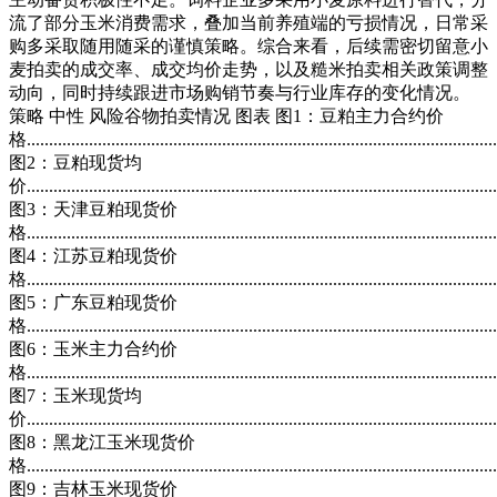
流了部分玉米消费需求，叠加当前养殖端的亏损情况，日常采
购多采取随用随采的谨慎策略。综合来看，后续需密切留意小
麦拍卖的成交率、成交均价走势，以及糙米拍卖相关政策调整
动向，同时持续跟进市场购销节奏与行业库存的变化情况。
策略 中性 风险谷物拍卖情况 图表 图1：豆粕主力合约价
格..........................................................................................................
图2：豆粕现货均
价..........................................................................................................
图3：天津豆粕现货价
格..........................................................................................................
图4：江苏豆粕现货价
格..........................................................................................................
图5：广东豆粕现货价
格..........................................................................................................
图6：玉米主力合约价
格..........................................................................................................
图7：玉米现货均
价..........................................................................................................
图8：黑龙江玉米现货价
格..........................................................................................................
图9：吉林玉米现货价