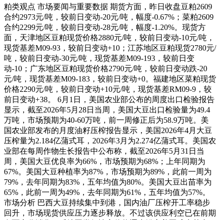
粕类观点 市场要闻与重要数据 期货方面，昨日收盘豆粕2609
合约2973元/吨，较前日变动-20元/吨，幅度-0.67%；菜粕2609
合约2299元/吨，较前日变动-28元/吨，幅度-1.20%。现货方
面，天津地区豆粕现货价格2880元/吨，较前日变动-10元/吨，
现货基差M09-93，较前日变动+10；江苏地区豆粕现货2780元/
吨，较前日变动-30元/吨，现货基差M09-193，较前日变
动-10；广东地区豆粕现货价格2790元/吨，较前日变动跌-20
元/吨，现货基差M09-183，较前日变动+0。福建地区菜粕现货
价格2290元/吨，较前日变动+10元/吨，现货基差RM09-9，较
前日变动+38。 6月1日，美国农业部公布的周度出口检验报告
显示，截至2026年5月28日当周，美国大豆出口检验量为49.4
万吨，市场预期为40-60万吨，前一周修正后为58.9万吨。美
国农业部发布的月度油籽压榨报告显示，美国2026年4月大豆
压榨量为2.184亿蒲式耳，2026年3月为2.274亿蒲式耳。美国农
业部在每周作物生长报告中公布称，截至2026年5月31日当
周，美国大豆优良率为66%，市场预期为68%；上年同期为
67%。美国大豆种植率为87%，市场预期为89%，此前一周为
79%，去年同期为83%，五年均值为80%。美国大豆出苗率为
65%，此前一周为49%，去年同期为61%，五年均值为57%。
市场分析 巴西大豆持续集中到港，国内油厂压榨开工率稳步
回升，市场现货供应压力逐步释放。不过该供应利空已在前期