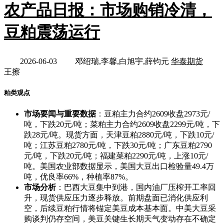
农产品日报：市场购销冷清，
豆粕震荡运行
2026-06-03
邓绍瑞,李馨,白旭宇,薛钧元
华泰期货
王擦
粕类观点
市场要闻与重要数据
：豆粕主力合约2609收盘2973元/
吨，下跌20元/吨；菜粕主力合约2609收盘2299元/吨，下
跌28元/吨。现货方面，天津豆粕2880元/吨，下跌10元/
吨；江苏豆粕2780元/吨，下跌30元/吨；广东豆粕2790
元/吨，下跌20元/吨；福建菜粕2290元/吨，上涨10元/
吨。美国农业部数据显示，美国大豆出口检验量49.4万
吨，优良率66%，种植率87%。
市场分析
：巴西大豆集中到港，国内油厂压榨开工率回
升，现货供应压力逐步释放。前期盘面已消化供应利
空，后续豆粕行情将锚定美豆成本基本面。中美大豆采
购谈判仍存空间，美豆关键生长期天气变动存在不确定