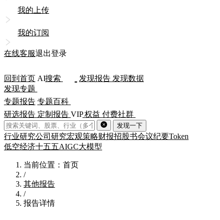
我的上传
我的订阅
在线客服
退出登录
回到首页
AI
搜索
发现报告
发现数据
发现专题
专题报告
专题百科
研选报告
定制报告
VIP
权益
付费社群
发现一下
行业研究
公司研究
宏观策略
财报
招股书
会议纪要
Token
低空经济
十五五
AIGC
大模型
当前位置：首页
/
其他报告
/
报告详情