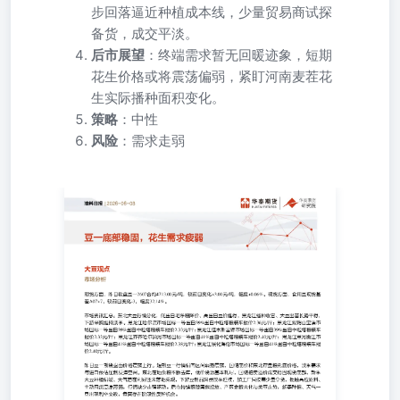
步回落逼近种植成本线，少量贸易商试探
备货，成交平淡。
后市展望
：终端需求暂无回暖迹象，短期
花生价格或将震荡偏弱，紧盯河南麦茬花
生实际播种面积变化。
策略
：中性
风险
：需求走弱
大豆观点 市场分析 期货方面，昨日收盘豆一2607合约4713.00
货方面，食用豆现货基差A07+7，较前日变化-3，幅度32.
净粮降价、高蛋白豆价维稳，黑龙江播种收官、大豆出苗长
标一等蛋白39%蛋白中粒塔粮装车报价2.36元/斤；黑龙江
报价2.33元/斤；黑龙江佳木斯富锦市场国标一等蛋白39%蛋
河市场国标一等蛋白41%蛋白中粒塔粮装车报价2.40元/斤
粮装车报价2.38元/斤；黑龙江绥化海伦市场国标一等蛋白41%
盘面价格震荡上行。短期豆一行情偏向区间弱势震荡，国储
压制反弹空间。东北在地余粮不断去库，低价货源基本耗尽
偏缓、天气潜在利好还未落地兑现，下游豆制品消费淡季延
囤货意愿薄弱，行情缺少走强驱动。后市持续跟踪国储投放