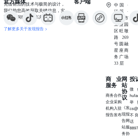
官方媒体
客户端
凭借前沿的技术与极简的设计，
中国 ·
我们助您高效获取关键信息，实
江苏 ·
现深度洞察与精准决策。
苏州市
工业园
了解更多关于发现报告 >
区旺墩
路269
号圆融
星座商
务广场
33 层
商业
网
投
服务
站
微
协
商务合作
huf
议
企业采购
举
《发
机构入驻
cs@
现报
报告发布
不
告网
话
站服
889
务协