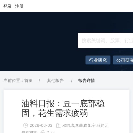
登录
注册
行业研究
公司研
当前位置：首页
/
其他报告
/
报告详情
油料日报：豆一底部稳
固，花生需求疲弱
2026-06-03
邓绍瑞,李馨,白旭宇,薛钧元
华泰期货
Z.zy