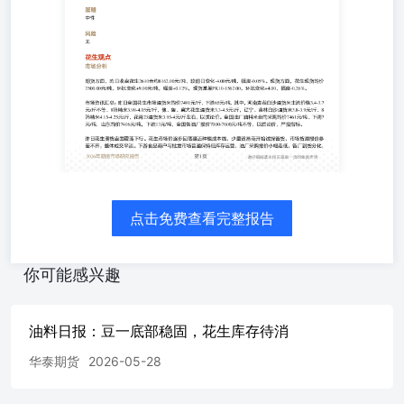
出现利空变数，盘面存在阶段性反弹机会。 策略 中性 风险 
2610合约8162.00元/吨，较前日变化-4.00元/吨，幅度-0.
化+9.00元/吨，幅度+0.12%，现货基差PK10-1562.00，环
国花生市场通货米均价7491元/斤，下跌65元/吨，其中，河南麦
米3.98-4.05元/斤，豫、鲁、冀大花生通货米3.3-4.5元/斤，辽
4.25元/斤，花育23通货米3.95-4元/斤左右，以质论价。全
山东均价7406元/吨，下跌13元/吨，全国各油厂报价7000-
货盘面震荡下行。花生市场价逐步回落逼近种植成本线，少
整体成交平淡。下游食品商户与批发市场普遍保持低库存运营
零星补库。终端需求暂无回暖迹象，短期花生价格或将震荡
策略中性 风险需求走弱 图表 图1：豆一主力合约价
格.........................................................................................
点击免费查看完整报告
2：大豆现货价格：国标一等：尚志
市..............................................................................
国标一等：宝清县.......................................................................
你可能感兴趣
大豆现货价格：国标一等：巴彦
县................................................................................
差...........................................................................................
油料日报：豆一底部稳固，花生库存待消
图6：豆一：01-05价
华泰期货
2026-05-28
差.........................................................................................
7：豆一：05-09价
差.........................................................................................