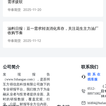
需求疲软
华泰期货
2025-11-20
油料日报：豆一需求转淡消化库存，关注花生主力油厂
收购节奏
华泰期货
2025-11-12
公司简介
联系我们
发现报告
联系在
（www.fxbaogao.com），是苏州
线客服
互方得信息科技有限公司旗下的
（
0512-
专业研报平台。我们致力于为金
日9
88971002
融从业者与投资者提供全面、及
18
时的研报数据，覆盖宏观、行
hfd04@hufan
业、公司、财报等全方位内容。