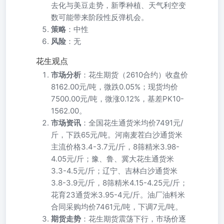
去化与美豆走势，新季种植、天气利空变
数可能带来阶段性反弹机会。
策略
：中性
风险
：无
花生观点
市场分析
：花生期货（2610合约）收盘价
8162.00元/吨，微跌0.05%；现货均价
7500.00元/吨，微涨0.12%，基差PK10-
1562.00。
市场资讯
：全国花生通货米均价7491元/
斤，下跌65元/吨。河南麦茬白沙通货米
主流价格3.4-3.7元/斤，8筛精米3.98-
4.05元/斤；豫、鲁、冀大花生通货米
3.3-4.5元/斤；辽宁、吉林白沙通货米
3.8-3.9元/斤，8筛精米4.15-4.25元/斤；
花育23通货米3.95-4元/斤。油厂油料米
合同采购均价7461元/吨，下调7元/吨。
期货走势
：花生期货震荡下行，市场价逐