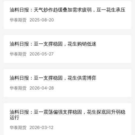
8：中国大豆产
油料日报：天气炒作趋缓叠加需求疲弱，豆一花生承压
量...........................................................................................
图9：中国大豆食品级消费
华泰期货
2025-08-20
量......................................................................................
国大豆期末库
存.........................................................................................
油料日报：豆一支撑稳固，花生购销低迷
11：国产花生仁现货价格：南阳
市................................................................................
华泰期货
2026-05-27
现货价格：临沂市........................................................................
13：花生主力合约价
格.........................................................................................
14：花生现货基
油料日报：豆一支撑稳固，花生供需博弈
差...........................................................................................
华泰期货
2026-04-28
图15：花生：01-04价
差.........................................................................................
16：花生：04-10价
差.........................................................................................
油料日报：豆一震荡偏强支撑稳固，花生探底回升弱稳
17：中国花生产
运行
量...........................................................................................
图18：中国花生消费
华泰期货
2026-03-12
量.........................................................................................