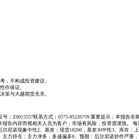
考，不构成投资建议。
性作保证。
决策与大越期货无关。
号：Z0015557联系方式：0575-85226759 重要提示
告内容而视相关人员为客户；市场有风险，投资需谨慎。 每日提示
厄尔尼诺现象中性2、基差：现货18200，基差30中性3、库
5、主力持仓：主力净多，多减偏多6、预期：厄尔尼诺炒作严重，价