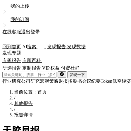
我的上传
我的订阅
在线客服
退出登录
回到首页
AI
搜索
发现报告
发现数据
发现专题
专题报告
专题百科
研选报告
定制报告
VIP
权益
付费社群
发现一下
行业研究
公司研究
宏观策略
财报
招股书
会议纪要
Token
低空经济
当前位置：首页
/
其他报告
/
报告详情
天胶早报