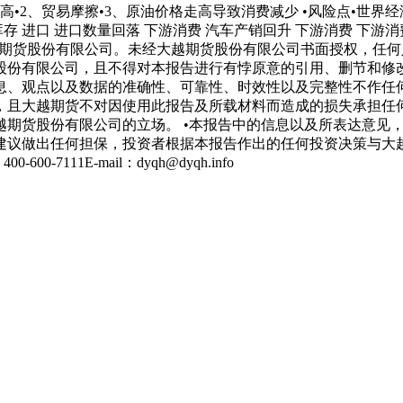
存偏高•2、贸易摩擦•3、原油价格走高导致消费减少 •风险点•世
库存 进口 进口数量回落 下游消费 汽车产销回升 下游消费 下游
于大越期货股份有限公司。未经大越期货股份有限公司书面授权，
股份有限公司，且不得对本报告进行有悖原意的引用、删节和修改
息、观点以及数据的准确性、可靠性、时效性以及完整性不作任
，且大越期货不对因使用此报告及所载材料而造成的损失承担任
越期货股份有限公司的立场。 •本报告中的信息以及所表达意见
议做出任何担保，投资者根据本报告作出的任何投资决策与大越期货
7111E-mail：dyqh@dyqh.info