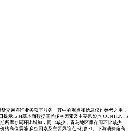
：本报告非期货交易咨询业务项下服务，其中的观点和信息仅作参考之用，
1234基本面数据基差多空因素及主要风险点 CONTENTS
存：上期所库存周环比增加，同比减少；青岛地区库存周环比减少，
格高位震荡 多空因素及主要风险点 •利多•1、下游消费偏高