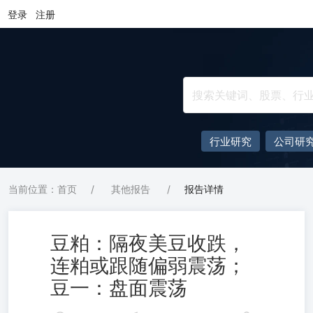
登录
注册
行业研究
公司研
当前位置：首页
/
其他报告
/
报告详情
豆粕：隔夜美豆收跌，
连粕或跟随偏弱震荡；
豆一：盘面震荡