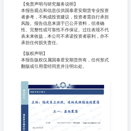
【免责声明与研究服务说明】
本报告观点和信息仅供国泰君安期货专业投资
者参考，不构成投资建议，投资者需自行承担
风险。报告信息来源于已公开资料，但准确
性、完整性或可靠性不作保证。过往表现不代
表未来收益，本公司不承诺投资者获利，亦不
承担任何损失责任。
【版权声明】
本报告版权仅属国泰君安期货所有，任何形式
翻版或引用需经同意并注明出处。
豆粕：隔夜美豆收跌，连粕或跟随偏弱震荡 豆一：盘面震
荡 吴光静投资咨询从业资格号：
Z0011992wuguangjing@gtht.com 【基本面跟踪】 【宏观及
行业新闻】 6月2日CBOT大豆日评：天气条件有利，豆价跌
至两个月低点。北京德润林2026年6月3日消息：周二，芝加
哥期货交易所（CBOT）大豆期货连续第三个交易日下跌，
主要反映了好天气有利提振作物前景，全球供应充足抑制美
国出口需求，引发多头平仓及技术性抛盘。政府首次发布的