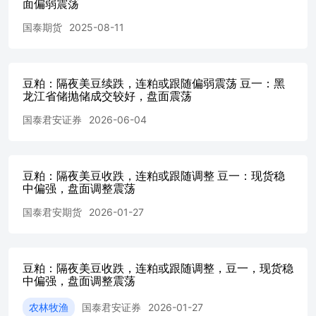
析方法。本报告所载的观点并不代表本公司或任何其附属或
面偏弱震荡
联营公司的立场，特此声明。 免责声明 本报告的信息来源
国泰期货
2025-08-11
于已公开的资料，但本公司对该等信息的准确性、完整性或
可靠性不作任何保证。本报告所载的资料、意见及推测仅反
映本公司于发布本报告当日的判断，本报告所指的期货标的
的价格可升可跌，过往表现不应作为日后的表现依据。在不
豆粕：隔夜美豆续跌，连粕或跟随偏弱震荡 豆一：黑
同时期，或因使用不同假设和标准，采用不同观点和分析方
龙江省储抛储成交较好，盘面震荡
法，本公司可发出与本报告所载资料、意见及推测不一致的
国泰君安证券
2026-06-04
报告，对此本公司可不发出特别通知。本公司不保证本报告
所含信息保持在最新状态。同时，本公司对本报告所含信息
可在不发出通知的情形下做出修改，投资者应当自行关注相
应的更新或修改。 本报告中所指的研究服务可能不适合个
豆粕：隔夜美豆收跌，连粕或跟随调整 豆一：现货稳
别客户，不构成客户私人咨询建议，客户应考虑本报告中的
中偏强，盘面调整震荡
任何意见或建议是否符合其特定状况。在任何情况下，本报
告中的信息或所表述的意见均不构成对任何人的投资建议。
国泰君安期货
2026-01-27
在任何情况下，本公司、本公司员工或者关联机构不承诺投
资者一定获利，不与投资者分享投资收益，也不对任何人因
使用本报告中的任何内容所引致的任何直接或间接损失或与
豆粕：隔夜美豆收跌，连粕或跟随调整，豆一，现货稳
此有关的其他损失负任何责任。投资者务必注意，其据此做
中偏强，盘面调整震荡
出的任何投资决策与本公司、本公司员工或者关联机构无
关。市场有风险，投资需谨慎。投资者不应将本报告作为作
农林牧渔
国泰君安证券
2026-01-27
出投资决策的唯一参考因素，亦不应认为本报告可以取代自