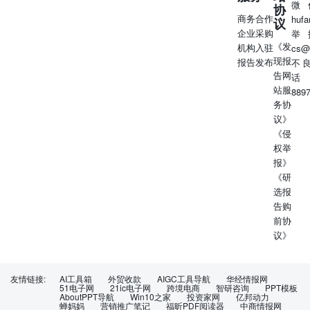
微
协
商务合作
huf
议
企业采购
举
《发
机构入驻
cs@
现报
报告发布
不
告网
话
站服
889
务协
议》
《侵
权举
报》
《研
选报
告购
前协
议》
友情链接:
AI工具箱
外贸收款
AIGC工具导航
华经情报网
51电子网
21ic电子网
跨境电商
智研咨询
PPT模板
AboutPPT导航
Win10之家
投资家网
亿邦动力
蝉妈妈
营销推广笔记
福昕PDF阅读器
中商情报网