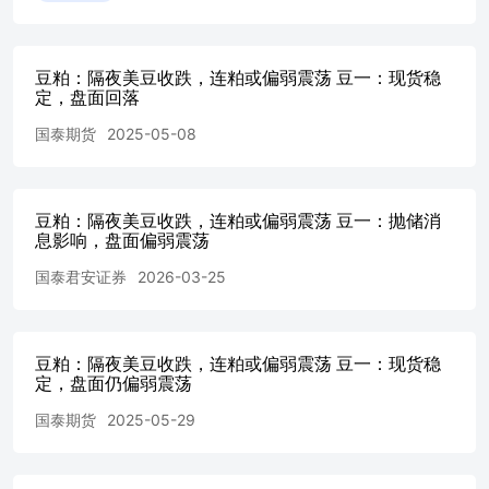
己的判断。在决定投资前，如有需要，投资者务必向专业人
士咨询并谨慎决策。 版权声明 本报告版权仅为本公司所有
任何机构和个人不得以任何形式翻版 如征得本公司同意进
豆粕：隔夜美豆收跌，连粕或偏弱震荡 豆一：现货稳
行引用、刊发的，需在允许的范围内使用，并注明出处
定，盘面回落
为“国泰君安期货研究”，提示使用本报告的风险，且不得对
本报告进行任何有悖原意的引用、删节和修改。若本公司以
国泰期货
2025-05-08
外的其他个人或机构（以下简称“该个人或机构”）发送本报
告，则由该个人或机构独自为此发送行为负责。通过此途径
获得本报告的投资者应自行联系该个人或机构以要求获悉更
豆粕：隔夜美豆收跌，连粕或偏弱震荡 豆一：抛储消
详细信息或进而交易本报告中提及的期货品种。本报告不构
息影响，盘面偏弱震荡
成本公司向该个人或机构之客户提供的投资建议，本公司、
本公司员工或者关联机构亦不为该个人或机构之客户因使用
国泰君安证券
2026-03-25
本报告或报告所载内容引起的任何损失承担任何责任。 除
非另有说明，本报告中使用的所有商标、服务标记及标记均
为国君期货所有或经合法授权被许可使用 任何单位或个人
豆粕：隔夜美豆收跌，连粕或偏弱震荡 豆一：现货稳
不得使用该商标
定，盘面仍偏弱震荡
国泰期货
2025-05-29