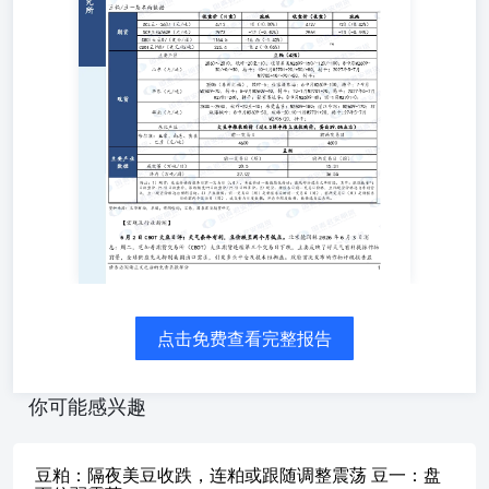
作物评级报告显 示，大豆作物优良率为66%，略低于去年
同期的67%以及市场预期的68%。自5月中旬中美峰会以
来，中国未大量购买美国农产品，这也给市场蒙上了一层阴
影。（汇易网） 【趋势强度】 豆粕趋势强度：0；豆一趋
势强度：0（主要指报告日的日盘主力合约期价波动情况）
注：趋势强度取值范围为【-2,2】区间整数。强弱程度分类
如下：弱、偏弱、中性、偏强、强，-2表示最看空，2表示
最看多。 国泰君安期货有限公司（以下简称“本公司”）具
有中国证监会核准的期货投资咨询业务资格（证监许可
[2011]1449号）。 本报告的观点和信息仅供本公司的专业投
资者参考，无意针对或打算违反任何地区、国家、城市或其
它法律管辖区域内的法律法规。本报告难以设置访问权限，
若给您造成不便，敬请谅解。若您并非国泰君安期货客户中
的专业投资者，请勿阅读、订阅或接收任何相关信息。本报
告不构成具体业务的推介，亦不应被视为任何投资、法律、
点击免费查看完整报告
会计或税务建议，且本公司不会因接收人收到本报告而视其
为本公司的当然客户。请您根据自身的风险承受能力自行作
出投资决定并自主承担投资风险，不应凭借本内容进行具体
你可能感兴趣
操作。 分析师声明 作者具有中国期货业协会授予的期货投
资咨询执业资格或相当的专业胜任能力，力求报告内容独
立、客观、公正。本报告仅反映作者的不同设想、见解及分
豆粕：隔夜美豆收跌，连粕或跟随调整震荡 豆一：盘