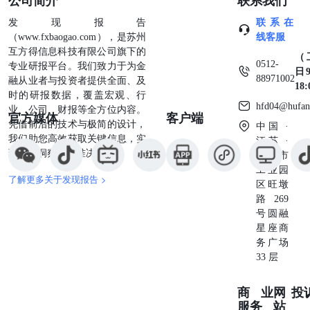
发现报告
联系在
（www.fxbaogao.com），是苏州
线客服
互方得信息科技有限公司旗下的
（
0512-
专业研报平台。我们致力于为金
日9
88971002
融从业者与投资者提供全面、及
18
时的研报数据，覆盖宏观、行
hfd04@hufan
业、公司、财报等全方位内容。
官方媒体
客户端
凭借前沿的技术与极简的设计，
中国 ·
我们助您高效获取关键信息，实
江苏 ·
现深度洞察与精准决策。
苏州市
工业园
了解更多关于发现报告 >
区旺墩
路269
号圆融
星座商
务广场
33 层
商业
网
投
服务
站