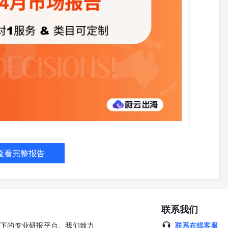
3.对标竞争者近况 追踪头部店铺及热销商品在本⽉的排名、销售额及
照基准。 4.捕捉消费趋势苗头 通过当⽉的热⻔搜索词、⾼互动新品
容营销提供即时灵感。 5.评估⾃⾝运营健康度 通过对⽐⾏业内店铺
整范围），快速审视⾃⾝店铺或商品在当前周期内的相对位置与健康状
算法估算偏差（如销量/搜索量为模型推算值）及类⽬定义变动影响，与实际
出海(⼴州)企业咨询有限公司所有•本报告基于Shopee虾⽪平台公开
运营决策建议。使⽤者需结合⾃⾝业务数据及实时市场验证结论，并关
1.1平台类⽬地位与活跃度 1.3.1店铺增⻓/下滑分布（销售额、销量、
幅区间）•1.3.3头部店铺⽉度表现（TOP20榜单、新增销售额TOP10、
⻓/下滑分布（销售额、销量、均价）•1.4.2商品变动幅度分析（上升与下滑商
 1.5商品⽣命周期与上新观察 1.5.1热销商品上架年份分布及增⻓趋势
品区域来源分析1.7消费者搜索⾏为分析 2、价格段市场趋势 2.1各价格段销量
各价格段⽤⼾互动分析（点赞、评论）2.4核⼼价格段深度聚焦2.4.1店铺
.3⾼互动商品排⾏榜• 3、报告总结 4、关于我们：蔚云出海机构介绍 第
查看完整报告
】平台 在上一级【护肤】类目中，【唇部护理】销售额排名第9，销售量排
pee虾⽪】平台 在上一级【护肤】类目中，【唇部护理】新增评论数排名
台 本月行业销售额为7,103,956，环比增长4.0%，销售额增长主要由销
月行业内有46.3%的店铺销售额上升，49.7%的店铺销售额下滑；45.2%
铺平均价格上升，20.9%的店铺平均价格下滑； ⾏业发展概况（店铺）
联系我们
铺增幅在(0,20%]；在销售额下滑的店铺中，49.8%的店铺跌幅在
包含更详细的数据与深度分析。 如需查阅完整内容，扫码联系「蔚云出
公司旗下的专业研报平台。我们致力
联系在线客服