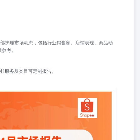
析唇部护理市场动态，包括行业销售额、店铺表现、商品动
供参考。
对1服务及类目可定制报告。
师」-1对1服务&类⽬可定制 报告说明 报告标题：⻢来西亚-Shopee虾
：2026年04月 撰写⽅：蔚云出海(⼴州)企业咨询有限公司 数据来源：
.com）⻢来西亚站 分析类⽬：护肤>唇部护理 分析商品数：724个商品 统
准：“本⽉”时间范围为从报告⽇期向前追溯30天（含当⽇）；“上⽉”时间
⻚⾯⽆特殊说明，报告中所有数据均遵循此周期定义。关于币种：本报告
统计，“本地币”指具体业务所在国家或地区使⽤的当地货币。 核⼼⽬的
（如销售额、销量、均价变化），明确增⻓是来⾃销量驱动还是价格驱
别在当⽉哪个价格区间最活跃、增⻓最快，以及⽤⼾互动（评论、点赞）