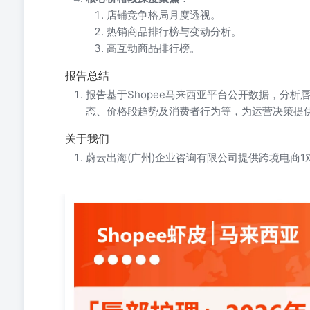
店铺竞争格局月度透视。
热销商品排行榜与变动分析。
高互动商品排行榜。
报告总结
报告基于Shopee马来西亚平台公开数据，分
态、价格段趋势及消费者行为等，为运营决策提
关于我们
蔚云出海(广州)企业咨询有限公司提供跨境电商1
「唇部护理」2026年4⽉市场报告 你的跨境电商「⼝袋分析
⽪-2026年-唇部护理-4⽉市场动态报告-蔚云出海分析⽇期
本报告所有原始数据来⾃Shopee虾⽪官⽅平台（Shopee
计周期及定义：以报告⽇期为基准（2026-04-17）为基
范围为从上述“本⽉”范围的起始⽇再向前追溯30天。若
中的所有⾦额数据（如平均价位、销售额）均以“本地币”
1.监控市场动态 快速了解⾏业在最近⼀个⽉的核⼼表现
动，把握市场的短期波动⽅向。 2.定位价格带变化 识