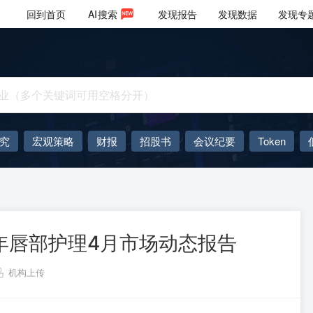
回到首页
AI
搜索
发现报告
发现数据
发现专
究
宏观策略
财报
招股书
会议纪要
Token
AIGC
大模型
26年唇部护理4月市场动态报告
机构上传