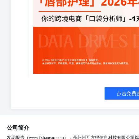
集中在何处，为您的短期定价与促销策略提供即时参考。 
价格变动，了解竞争对⼿的最新动作为您的运营调整提供对
及评论增⻓情况，感知正在兴起的消费者偏好，为选品与内
与商品在当⽉的普遍表现（如增⻓/下滑的⽐例、价格调
况。 特别说明： 误差来源说明：Shopee虾⽪数据受
值可能存在差异 •报告中的分析结论、图表及解读版权归蔚云
数据⽣成，旨在提供市场动态的参考性洞察，不构成直接
注亚⻢逊政策更新对数据的影响。• ⽬录 1、⾏业发展概况 
均价）•1.3.2店铺变动幅度分析（上升与下滑店铺的增幅/降
TOP10格局）• 1.4⾏业内商品动态分析 1.4.1商品增
品的增幅/降幅区间）•1.4.3商品价格变动与销量关联分析•
•1.5.2热销商品上架⽉份特征•1.5.3本⽉新品• 1.6商
与销售额份额及变化2.2各价格段商品分布与上架年份2.3
竞争格局⽉度透视•2.4.2热销商品排⾏榜与变动分析•2.4
点击免费
一部分01行业发展概况 ⾏业发展概况 【Shopee虾⽪
名第8，销量环比增长排名第13。 ⾏业发展概况 【Sho
第6，新增互动数排名3。 ⾏业发展概况 【Shopee虾⽪】平
量驱动。 ⾏业发展概况（店铺） 【Shopee虾⽪】平台 本
的店铺销量上升，49.9%的店铺销量下滑；17.3%的店
公司简介
【Shopee虾⽪】平台 在销售额上升的店铺中，60.4%的店
(-20%,0]； 行业内店铺发展概况 报告全⽂48⻚，
发现报告（www.fxbaogao.com），是苏州互方得信息科技有限