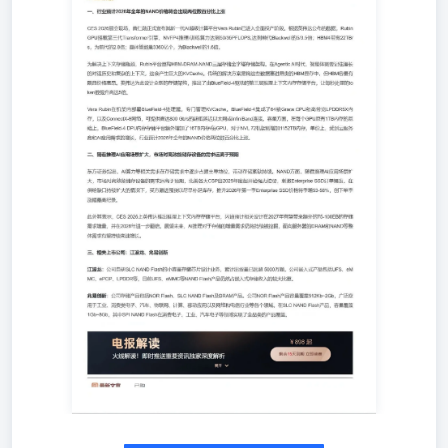
台Vera Rubin已进入全面投产阶段。根据英伟达公布的数
据，RubinGPU搭载第三代Transformer引擎，NVFP4推理/训
练算力达到50/35PFLOPS，达到前代Blackwell的5/3.5倍；
HBM4带宽22TBs，为前代的2.8倍；体管数量3360亿个，为
Blackwell的1.6倍。 为解决上下文存储瓶颈，Rubin平台重构
HBM-DRAM-NAND三层存储金字塔存储架构。在AgenticAI
时代，智能体需要记住漫长的对话历史和复杂的上下文，这
会产生巨大的KVCache。传统的解决方案是将这些数据塞进
昂贵的HBM显存中，但HBM容量有限且价格高昂。英伟达
为此设计全新的存储架构，推出了由BlueField-4驱动的第三
层推理上下文内存存储平台，让每秒处理的token数提升高
达5倍 VeraRubin在机架内部署BlueField-4处理器，专门管理
KVCache。BlueField-4集成了64核GraceCPU和高带宽
LPDDR5X内存，以及ConnectX-9网络，可提供高达800Gb/s
的超低延迟以网或lnfiniBand连接。容量方面，在每个GPU
原有1TB内存的基础上，BIueField-4DPU内存存储平台额外
增加了16TB内存/每GPU，对于NVL72机架则增加1152TB内
存。单价上，受到云服务商和AI应用需求的增长，行业预
计2026年全年的NAND价格两位数百分比上涨。 二、随着
推理AI应用场景扩大，市场对高效能储存设备的需求远高
于预期 东方证券指出，AI算力等相关需求在存储需求中逐