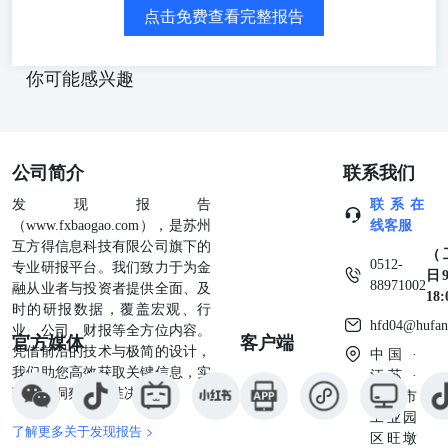
步占据主导地位，带动存储紧缺持续。NAND方面，随着推
点击免费查看完整报告
理AI应用场景扩大，市场对高效能储存设备的需求远高于
预期，北美各大CSP自2025年底起开始强力拉货，刺激
Enterprise SSD订单爆发。在供给缺口持续扩大的情况下，
你可能感兴趣
买方激进囤货以尽早补足库存，推升2026年第一季
EnterpriseSSD价格将季增53-58%，创下单季涨幅最高纪
录。 此外其表示，CES2026上英伟达推出推理上下文内存
存储平台，闪迪预计相关设计在2027年有望带来额外的75-
公司简介
联系我们
100EB的存储需求增量，并在2028年进一步菌倍。展望未
来，AI推理对于存储的增量需求仍将持续被挖掘，面向服
发现报告
联系在
务器的DRAM和NAND等整体需求有持续高速增长。 三、
（www.fxbaogao.com），是苏州
线客服
相关上市公司：江波龙、兆易创新 江波龙：公司自研
互方得信息科技有限公司旗下的
（
SLCNANDFlash的小容量存储芯片设计业务，索计出货量已
0512-
专业研报平台。我们致力于为金
日9
远超5000方颗。公司入式产品包括UFS、eMMC、ePOP、
88971002
融从业者与投资者提供全面、及
18
LPDDR等，目前UFS、eMMC等NANDFlash产品仍然占嵌入
时的研报数据，覆盖宏观、行
式存储收入的较大比重。 兆易创新：公司存储产品包括
hfd04@hufan
业、公司、财报等全方位内容。
官方媒体
客户端
NORFlash、SLCNANDFlash及DRAM产品。公司NORFlash
凭借前沿的技术与极简的设计，
中国 ·
产品容量覆盖512Kb-2Gb，广泛应用于工业、消费类电子、
我们助您高效获取关键信息，实
江苏 ·
汽车、物联网、计算、移动应用以及网络和电信行业等各个
现深度洞察与精准决策。
苏州市
领域。在SLC NANDFlash产品，容量覆盖1Gb-8Gb，其中
工业园
了解更多关于发现报告 >
SPINANDFlash在消费电子、工业、汽车电子等领域实现了
区旺墩