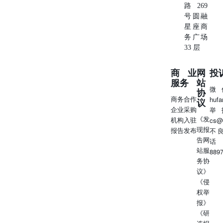
全品类的产品覆盖。 电报解读 火线解读！即时推送重要资
路269
讯独家深度解析 展开√
号圆融
星座商
务广场
33 层
商业
网
投
服务
站
微
协
商务合作
huf
议
企业采购
举
《发
机构入驻
cs@
现报
报告发布
不
告网
话
站服
889
务协
议》
《侵
权举
报》
《研