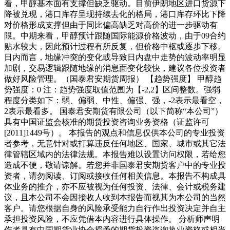
看，甲醇基本面有支撑但缺乏驱动。目前伊朗地区进口货源下
降被兑现，港口库存呈现持续去化的格局，港口库存环比下降
对价格形成支撑但由于同比偏高缺乏对高价的进一步驱动有
限。中期来看，甲醇预计跟随国际能源价格波动，由于09合约
贴水较大，因此预计过程有所反复，但价格中枢或逐步下移。
日内而言，地缘冲突的变化或导致日内盘中走势的波动率明显
加剧，交易逻辑跟随地缘的消息面变化较快，建议各位投资者
做好风险管理。（国泰君安期货周报） 【趋势强度】 甲醇趋
势强度：0 注：趋势强度取值范围为【-2,2】区间整数。强弱
程度分类如下：弱、偏弱、中性、偏强、强，-2表示最看空，
2表示最看多。 国泰君安期货有限公司（以下简称“本公司”）
具有中国证监会核准的期货投资咨询业务资格（证监许可
[2011]1449号）。 本报告的观点和信息仅供本公司的专业投资
者参考，无意针对或打算违反任何地区、国家、城市或其它法
律管辖区域内的法律法规。本报告难以设置访问权限，若给您
造成不便，敬请谅解。若您并非国泰君安期货客户中的专业投
资者，请勿阅读、订阅或接收任何相关信息。本报告不构成具
体业务的推介，亦不应被视为任何投资、法律、会计或税务建
议，且本公司不会因接收人收到本报告而视其为本公司的当然
客户。请您根据自身的风险承受能力自行作出投资决定并自主
承担投资风险，不应凭借本内容进行具体操作。 分析师声明
作者具有中国期货业协会授予的期货投资咨询执业资格或相当