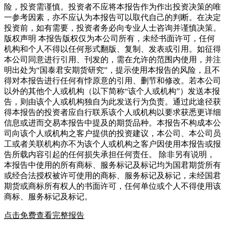
险，投资需谨慎。投资者不应将本报告作为作出投资决策的唯
一参考因素，亦不应认为本报告可以取代自己的判断。在决定
投资前，如有需要，投资者务必向专业人士咨询并谨慎决策。
版权声明 本报告版权仅为本公司所有，未经书面许可，任何
机构和个人不得以任何形式翻版、复制、发表或引用。如征得
本公司同意进行引用、刊发的，需在允许的范围内使用，并注
明出处为“国泰君安期货研究”，提示使用本报告的风险，且不
得对本报告进行任何有悖原意的引用、删节和修改。若本公司
以外的其他个人或机构（以下简称“该个人或机构”）发送本报
告，则由该个人或机构独自为此发送行为负责。通过此途径获
得本报告的投资者应自行联系该个人或机构以要求获悉更详细
信息或进而交易本报告中提及的期货品种。本报告不构成本公
司向该个人或机构之客户提供的投资建议，本公司、本公司员
工或者关联机构亦不为该个人或机构之客户因使用本报告或报
告所载内容引起的任何损失承担任何责任。 除非另有说明，
本报告中使用的所有商标、服务标记及标记均为国君期货所有
或经合法授权被许可使用的商标、服务标记及标记，未经国君
期货或商标所有权人的书面许可，任何单位或个人不得使用该
商标、服务标记及标记。
点击免费查看完整报告