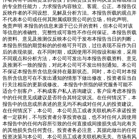
的专业胜任能力，力求报告内容独立、客观、公正。本报告仅
反映作者的不同设想、见解及分析方法。本报告所载的观点并
不代表本公司或任何其附属或联营公司的立场，特此声明。
免责声明 本报告的信息来源于已公开的资料，但本公司对该
等信息的准确性、完整性或可靠性不作任何保证。本报告所载
的资料、意见及推测仅反映本公司于发布本报告当日的判断，
本报告所指的期货标的的价格可升可跌，过往表现不应作为日
后的表现依据。在不同时期，或因使用不同假设和标准，采用
不同观点和分析方法，本公司可发出与本报告所载资料、意见
及推测不一致的报告，对此本公司可不发出特别通知。本公司
不保证本报告所含信息保持在最新状态。同时，本公司对本报
告所含信息可在不发出通知的情形下做出修改，投资者应当自
行关注相应的更新或修改。 本报告中所指的研究服务可能不
适合个别客户，不构成客户私人咨询建议，客户应考虑本报告
中的任何意见或建议是否符合其特定状况。在任何情况下，本
报告中的信息或所表述的意见均不构成对任何人的投资建议。
在任何情况下，本公司、本公司员工或者关联机构不承诺投资
者一定获利，不与投资者分享投资收益，也不对任何人因使用
本报告中的任何内容所引致的任何直接或间接损失或与此有关
的其他损失负任何责任。投资者务必注意，其据此做出的任何
投资决策与本公司、本公司员工或者关联机构无关。市场有风