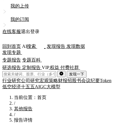
我的上传
我的订阅
在线客服
退出登录
回到首页
AI
搜索
发现报告
发现数据
发现专题
专题报告
专题百科
研选报告
定制报告
VIP
权益
付费社群
发现一下
行业研究
公司研究
宏观策略
财报
招股书
会议纪要
Token
低空经济
十五五
AIGC
大模型
当前位置：首页
/
其他报告
/
报告详情