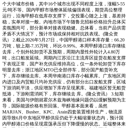
个大中城市价格，其中16个城市出现不同程度上涨，涨幅5-55
元/吨不等。国内甲醇市场整体延续偏强表现，期货高位整理
运行，沿海甲醇在低库存支撑下，交投重心随之上涨，基差持
稳，实单对接一般。内地市场下午随鲁北招标价格抬升总体买
卖氛围尚可，部分新单对接表现稳健。总体看，当前产品供需
矛盾不大情况下，预计市场或保持相对抗跌表现。(隆众资
讯） 2.截止2026年5月27日，中国甲醇港口样本库存量：66.20
万吨，较上期-7.35万吨，环比-9.99%。本周甲醇港口库存继续
去库，个别外轮卸货不及预期，周期内显性外轮计入4.80万
吨，出口船发延续。周期内江苏沿江主流库区提货在船发支撑
下表现正常，国产补充供应维持高位，仅一条外轮卸货下库存
明显去库；浙江地区MTO已全部停车，部分国产船货补充
下，库存继续去库。本周华南港口库存小幅累库。广东地区周
内进口及内贸船只均补充供应，仍有部分出口发船支撑，区域
下游消耗平淡，供应增加下库存呈现累库。福建地区暂无船货
抵港，下游刚需消耗下，库存继续去 库。(隆众资讯） 3.短期
来看，美国与伊朗就霍尔木兹海峡地缘问题仍以缓解预期为主
导，国际能源价格有所回落。甲醇基本面来看，虽然
MARJAN、Busher、KPC、Arain四套装置维持生产，物流原
因导致6月中东地区甲醇供应仍处于大幅缩量状态内，预计国
内甲醇港口价格呈现震荡承压但下降缓慢的状态。近端整体来