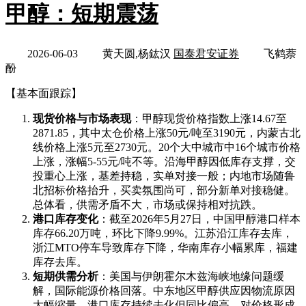
甲醇：短期震荡
2026-06-03
黄天圆,杨鈜汉
国泰君安证券
飞鹤萘
酚
【基本面跟踪】
现货价格与市场表现
：甲醇现货价格指数上涨14.67至
2871.85，其中太仓价格上涨50元/吨至3190元，内蒙古北
线价格上涨5元至2730元。20个大中城市中16个城市价格
上涨，涨幅5-55元/吨不等。沿海甲醇因低库存支撑，交
投重心上涨，基差持稳，实单对接一般；内地市场随鲁
北招标价格抬升，买卖氛围尚可，部分新单对接稳健。
总体看，供需矛盾不大，市场或保持相对抗跌。
港口库存变化
：截至2026年5月27日，中国甲醇港口样本
库存66.20万吨，环比下降9.99%。江苏沿江库存去库，
浙江MTO停车导致库存下降，华南库存小幅累库，福建
库存去库。
短期供需分析
：美国与伊朗霍尔木兹海峡地缘问题缓
解，国际能源价格回落。中东地区甲醇供应因物流原因
大幅缩量，港口库存持续去化但同比偏高，对价格形成