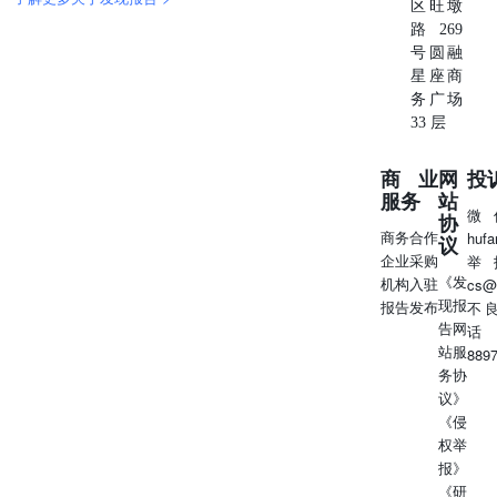
区旺墩
路269
号圆融
星座商
务广场
33 层
商业
网
投
服务
站
微
协
商务合作
huf
议
企业采购
举
《发
机构入驻
cs@
现报
报告发布
不
告网
话
站服
889
务协
议》
《侵
权举
报》
《研