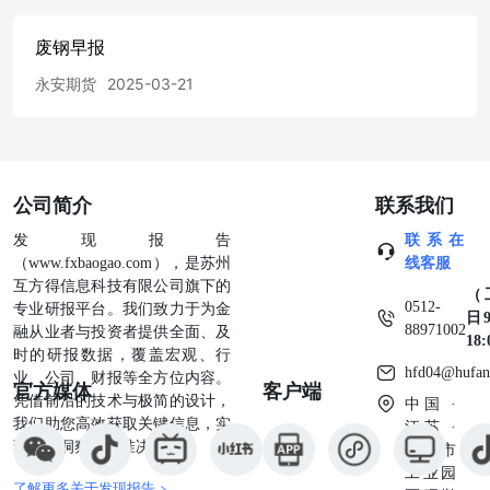
废钢早报
永安期货
2025-03-21
公司简介
联系我们
发现报告
联系在
（www.fxbaogao.com），是苏州
线客服
互方得信息科技有限公司旗下的
（
0512-
专业研报平台。我们致力于为金
日9
88971002
融从业者与投资者提供全面、及
18
时的研报数据，覆盖宏观、行
hfd04@hufan
业、公司、财报等全方位内容。
官方媒体
客户端
凭借前沿的技术与极简的设计，
中国 ·
我们助您高效获取关键信息，实
江苏 ·
现深度洞察与精准决策。
苏州市
工业园
了解更多关于发现报告 >