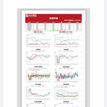
研究中心黑色团队2026/06/03 免责声明: 以上内容所依据的
信息均来源于交易所、媒体及资讯公司等发布的公开资料或
通过合法授权渠道向发布人取得的资讯，我们力求分析及建
议内容的客观、公正，研究方法专业审慎，分析结论合理，
但我司对信息来源的准确性和完整性不作任何保证，也不保
证所依据的信息和建议不会发生任何变化。我们提供的全部
分析及建议内容仅供参考，不构成对您的任何投资建议及入
市依据，您应当自主做出期货交易决策，独立承担期货交易
后果，凡据此入市者，我司不承担任何责任。我司在为您提
供服务时已最大程度避免与您产生利益冲突。未经我司授
权，不得随意转载、复制、传播本网站中所有研究分析报
告、行情分析视频等全部或部分材料、内容。对可能因互联
网软硬件设备故障或失灵、或因不可抗力造成的全部或部分
信息中断、延迟、遗漏、误导或造成资料传输或储存上的错
误、或遭第三人侵入系统篡改或伪造变造资料等，我司均不
承担任何责任。