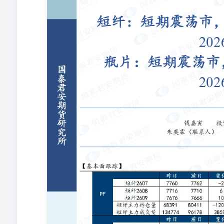
等，少量略高8400-8500元/吨出厂附近，品牌不同价
片趋势强度：0（仅指报告日的日盘主力合约期价波动情况
弱、偏弱、中性、偏强、强，-2表示最看空，2表示最看
的期货投资咨询业务资格（证监许可[2011]1449号
任何地区、国家、城市或其它法律管辖区域内的法律法规
泰君安期货客户中的专业投资者，请勿阅读、订阅或接收
资、法律、会计或税务建议，且本公司不会因接收人收到
作出投资决定并自主承担投资风险，不应凭借本内容进行
执业资格或相当的专业胜任能力，力求报告内容独立、客
载的观点并不代表本公司或任何其附属或联营公司的立场
对该等信息的准确性、完整性或可靠性不作任何保证。本
本报告所指的期货标的的价格可升可跌，过往表现不应作
观点和分析方法，本公司可发出与本报告所载资料、意见
报告所含信息保持在最新状态。同时，本公司对本报告所
更新或修改。 本报告中所指的研究服务可能不适合个别
议是否符合其特定状况。在任何情况下，本报告中的信息
司、本公司员工或者关联机构不承诺投资者一定获利，不
致的任何直接或间接损失或与此有关的其他损失负任何责
工或者关联机构无关。市场有风险，投资需谨慎。投资者
以取代自己的判断。在决定投资前，如有需要，投资者务
有，未经书面许可，任何机构和个人不得以任何形式翻版
的范围内使用，并注明出处为“国泰君安期货研究”，提