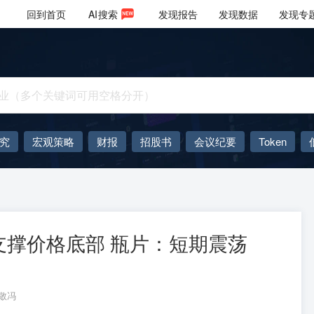
回到首页
AI
搜索
发现报告
发现数据
发现专
究
宏观策略
财报
招股书
会议纪要
Token
AIGC
大模型
撑价格底部 瓶片：短期震荡
敬冯