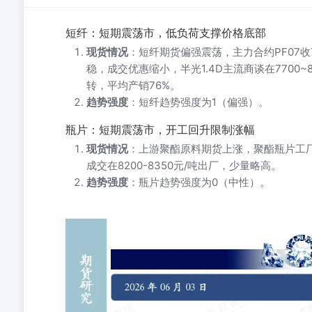
短纤：短期震荡市，低负荷支撑价格底部
现货情况
：短纤期货偏强震荡，主力合约PF07收77
稳，成交优惠缩小，半光1.4D主流商谈在7700
转，平均产销76%。
趋势强度
：短纤趋势强度为1（偏强）。
瓶片：短期震荡市，开工回升限制涨幅
现货情况
：上游聚酯原料期货上涨，聚酯瓶片工厂局
成交在8200-8350元/吨出厂，少量略高。
趋势强度
：瓶片趋势强度为0（中性）。
短纤：短期震荡市，低负荷支撑价格底部20260603 瓶片
号：Z0023476qianjiayin@gtht.com朱奕霖（联系人）期
货偏强震荡，主力合约PF07收7760，成交134774手；
贸易商优惠亦缩小，半光1.4D主流商谈在7700~8000
均产销76%，部分工厂产销：80%、70%、80%、300%、1
期货上涨，聚酯瓶片工厂局部下调50-100元。日内聚酯瓶片