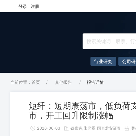
登录
注册
行业研究
公司研
当前位置：首页
/
其他报告
/
报告详情
短纤：短期震荡市，低负荷支
市，开工回升限制涨幅
2026-06-03
钱嘉寅,朱奕霖
国泰君安证券
尊