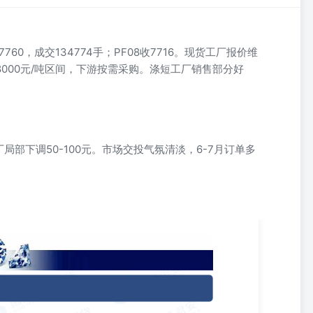
60，成交134774手；PF08收7716。现货工厂报价维
~8000元/吨区间，下游按需采购。涤短工厂销售部分好
部下调50-100元。市场交投气氛清淡，6-7月订单多
：短期震荡市，开工回升限制涨幅20260603 钱嘉寅投资咨询从业资格
货从业资格号：F03154623zhuyilin@gtht.com 【现货消息】 短纤：短纤期
PF08收7716。现货方面今日短纤工厂报价维稳，成交优惠缩小。期现商及
元/吨区间，下游按需采购。涤短工厂销售部分好转，截止下午3:00附近，平
50%、10%、120%、60%、60%、50%、91%。 瓶片：上游聚酯原料
市场交投气氛清淡，市场6-7月订单多成交在8200-8350元/吨出厂不