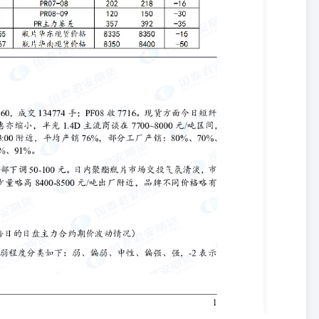
人或机构”）发送本报告，则由该个人或机构独自为此发送行为负责。通
要求获悉更详细信息或进而交易本报告中提及的期货品种。本报告不构
、本公司员工或者关联机构亦不为该个人或机构之客户因使用本报告或
说明，本报告中使用的所有商标、服务标记及标记均为国君期货所有或
君期货或商标所有权人的书面许可，任何单位或个人不得使用该商标、