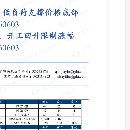
格略有差异。（资料来源：华瑞信息） 【趋势强度】 短纤趋势强度：1；瓶
） 注：趋势强度取值范围为【-2,2】区间整数。强弱程度分类如下：
多。 国泰君安期货有限公司（以下简称“本公司”）具有中国证监会核准
）。 本报告的观点和信息仅供本公司的专业投资者参考，无意针对或打算违反
。本报告难以设置访问权限，若给您造成不便，敬请谅解。若您并非国
任何相关信息。本报告不构成具体业务的推介，亦不应被视为任何投
本报告而视其为本公司的当然客户。请您根据自身的风险承受能力自行
具体操作。 分析师声明 作者具有中国期货业协会授予的期货投资咨询
观、公正。本报告仅反映作者的不同设想、见解及分析方法。本报告所
，特此声明。 免责声明 本报告的信息来源于已公开的资料，但本公司
报告所载的资料、意见及推测仅反映本公司于发布本报告当日的判断，
为日后的表现依据。在不同时期，或因使用不同假设和标准，采用不同
及推测不一致的报告，对此本公司可不发出特别通知。本公司不保证本
含信息可在不发出通知的情形下做出修改，投资者应当自行关注相应的
客户，不构成客户私人咨询建议，客户应考虑本报告中的任何意见或建
或所表述的意见均不构成对任何人的投资建议。在任何情况下，本公
与投资者分享投资收益，也不对任何人因使用本报告中的任何内容所引
任。投资者务必注意，其据此做出的任何投资决策与本公司、本公司员
不应将本报告作为作出投资决策的唯一参考因素，亦不应认为本报告可
必向专业人士咨询并谨慎决策。 版权声明 本报告版权仅为本公司所
、复制、发表或引用。如征得本公司同意进行引用、刊发的，需在允许
示使用本报告的风险，且不得对本报告进行任何有悖原意的引用、删节和