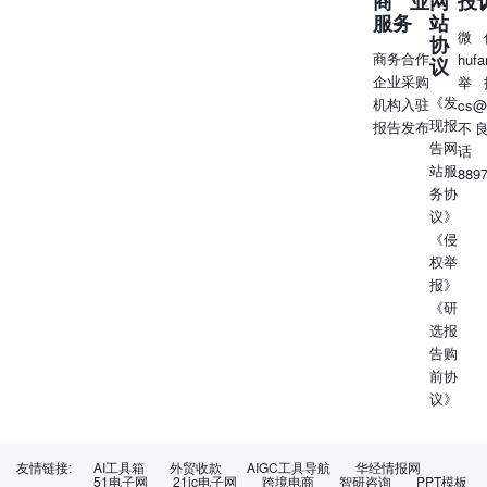
商业
网
投
服务
站
微
协
商务合作
huf
议
企业采购
举
《发
机构入驻
cs@
现报
报告发布
不
告网
话
站服
889
务协
议》
《侵
权举
报》
《研
选报
告购
前协
议》
友情链接:
AI工具箱
外贸收款
AIGC工具导航
华经情报网
51电子网
21ic电子网
跨境电商
智研咨询
PPT模板