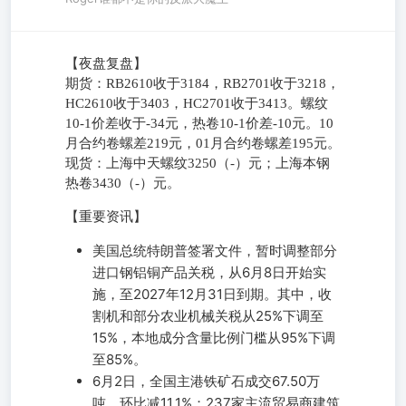
【夜盘复盘】
期货：RB2610收于3184，RB2701收于3218，
HC2610收于3403，HC2701收于3413。螺纹
10-1价差收于-34元，热卷10-1价差-10元。10
月合约卷螺差219元，01月合约卷螺差195元。
现货：上海中天螺纹3250（-）元；上海本钢
热卷3430（-）元。
【重要资讯】
美国总统特朗普签署文件，暂时调整部分
进口钢铝铜产品关税，从6月8日开始实
施，至2027年12月31日到期。其中，收
割机和部分农业机械关税从25%下调至
15%，本地成分含量比例门槛从95%下调
至85%。
6月2日，全国主港铁矿石成交67.50万
吨，环比减11.1%；237家主流贸易商建筑