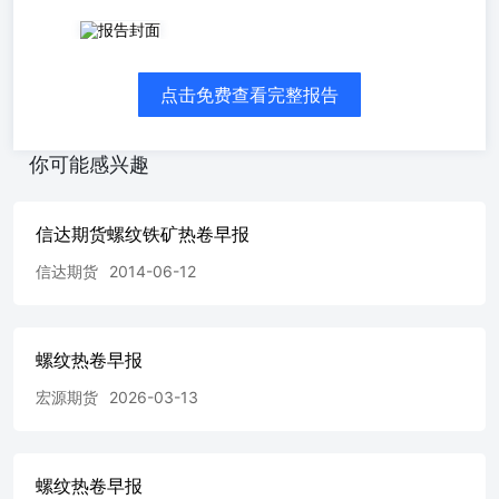
【夜盘复盘】 期货：RB2610收于3184，RB2701收于3218，
HC2610收于3403，HC2701收于3413。螺纹10-1价差收于-34
元，热卷10-1价差-10元。10月合约卷螺差219元，01月合约
点击免费查看完整报告
卷螺差195元。现货：上海中天螺纹3250（-）元；上海本钢
热卷3430（-）元。 【重要资讯】 1.美国总统特朗普签署文
件，暂时调整部分进口钢铝铜产品关税，从6月8日开始实
你可能感兴趣
施，至2027年12月31日到期。其中，收割机和一些其他农业
机械适用的进口从价关税从25%下调至15%，进口产品钢铝
铜本地成分含量比例门槛从95%下调至85%。 2.6月2日，全
信达期货螺纹铁矿热卷早报
国主港铁矿石成交67.50万吨，环比减11.1%；237家主流贸
易商建筑钢材成交8.87万吨，环比减25.8%。3.5月25日-5月
信达期货
2014-06-12
31日，澳大利亚、巴西七个主要港口铁矿石库存总量1388.8
万吨，环比下降5.5万吨，库存小幅回落。目前库存水平仍
略高于二季度以来的平均值。 4.5月全国水泥出库量延续回
螺纹热卷早报
升态势，全月周均出库量278.55万吨，环比4月增长3.7%，
同比下降20.6%。基建端需求继续保持强劲，全月基建水泥
宏源期货
2026-03-13
直供量周均169.25万吨，环比增长5.9%，同比下降10%。 5.
据中指研究院数据，5月20城二手住宅成交14.1万套，同比
增长19.3%，同比增幅较上月扩大6.3个百分点。北京、上海
二手房分别成交1.6万、2.8万套，同比分别增长12.1%，
螺纹热卷早报