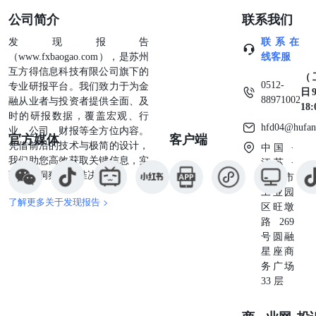
公司简介
联系我们
发现报告
联系在
（www.fxbaogao.com），是苏州
线客服
互方得信息科技有限公司旗下的
（
0512-
专业研报平台。我们致力于为金
日9
88971002
融从业者与投资者提供全面、及
18
时的研报数据，覆盖宏观、行
hfd04@hufan
业、公司、财报等全方位内容。
官方媒体
客户端
凭借前沿的技术与极简的设计，
中国 ·
我们助您高效获取关键信息，实
江苏 ·
现深度洞察与精准决策。
苏州市
工业园
了解更多关于发现报告 >
区旺墩
路269
号圆融
星座商
务广场
33 层