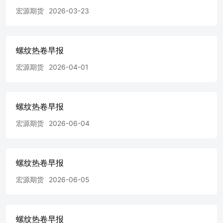
30.9%，连续两个月创近五年同期新高。 【多空逻辑】 昨
宏源期货
2026-03-23
日现货市场建材成交环比下降，现货价格盘整运行。基本面
来看，前期出口订单回落后，钢坯供应部分转至螺纹、热
卷，产量回升叠加终端需求下降，供需格局有所转弱，带动
钢价回调。成本端受矿难影响，供应收缩预期推动双焦价格
螺纹热卷早报
明显上行，昨日焦炭第五轮涨价全面落地，近期仍存有进一
步提涨预期，吨钢利润面临持续收缩压力，钢价在连续下跌
宏源期货
2026-04-01
后，部分品种出口接单有所好转，短期向下驱动减缓，目前
市场在弱供需与强成本之间博弈，单边操作难度上升，短期
维持震荡思路。 【交易策略】 震荡。 免责声明：本报告分
析及建议所依据的信息均来源于公开资料，本公司对这些信
螺纹热卷早报
息的准确性和完整性不作任何保证，也不保证所依据的信息
宏源期货
2026-06-04
和建议不会发生任何变化。我们已力求报告内容的客观、公
正，但文中的观点、结论和建议仅供参考，不构成任何投资
建议。投资者依据本报告提供的信息进行期货投资所造成的
一切后果，本公司概不负责。本报告版权仅为本公司所有，
螺纹热卷早报
未经书面许可，任何机构和个人不得以任何形式翻版、复制
和发布。如引用、刊发，需注明出处为宏源期货，且不得对
宏源期货
2026-06-05
本报告进行有悖原意的引用、删节和修改。数据来源：
wind、钢联。研究所 白净 ：期货从业资格号F03097282投
资咨询号 Z0018999电话：010-82292661
螺纹热卷早报