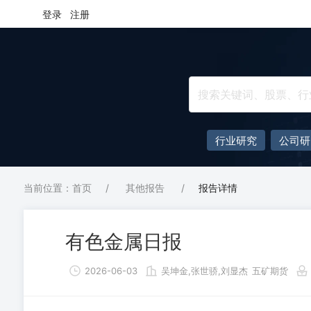
登录
注册
行业研究
公司研
当前位置：首页
/
其他报告
/
报告详情
有色金属日报
2026-06-03
吴坤金,张世骄,刘显杰
五矿期货