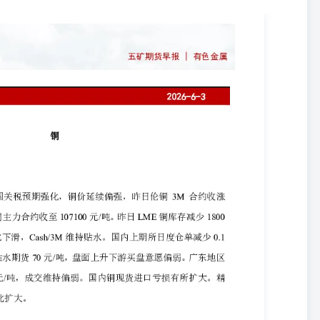
期恢复谈判，叠加美国关税预期强化，铜价延续偏强，昨日伦铜3M合约收涨
。昨日LME铜库存减少1800至384250吨，注销仓单占比下滑，Cash/3M维
地区现货贴水期货70元/吨，盘面上升下游买盘意愿偏弱。广东地区铜现货
亏损有所扩大。精废铜价差报2770元/吨，环比扩大。 吴坤金从业资格
kj1@wkqh.cn 张世骄从业资格号：F03120988交易咨询号：Z00232610755-
 美伊谈判不确定性仍大，仍需关注谈判进展。产业上看铜矿供应维持紧张，废铜原料
。在COMEX-LME铜价差偏强的背景下，短期铜价支撑较强，预计
0元/吨；伦铜3M运行区间参考：13700-14200美元/吨。 刘显杰从业资
@wkqh.cn 铝 【行情资讯】 有色氛围整体偏强，铝价偏强运行，国内铝价回升，昨日伦
4775元/吨。昨日沪铝加权合约持仓量减少0.5至67.8万手，日度仓单增
库存环比减少，昨日铝棒加工费下调，成交氛围一般。国内华东地区铝锭
铝锭库存减少0.2至33.5万吨，注销仓单比例下滑，Cash/3M升水维
摆。产业端，5月海外电解铝产量同比降幅较大，虽然产量边际增加，
大有利于铝材和铝制品出口需求增长，铝锭库存预计震荡去化，铝价下
考：24400-25000元/吨；伦铝3M运行区 间参考：3700-3820
升，主力合约收盘涨1.79%至23300元/吨（截至下午3点），加权合
增至3.98万吨。AL2607合约与AD2607合约价差1525元/吨，环比扩
2报价上调200元/吨，成交环比有所改善。库存方面，国内三地库存减少
端价格仍有支撑，下游处于相对旺季，叠加供应端扰动加大和原料供应偏紧，
0.19%至16605元/吨，单边交易总持仓11.1万手。截至周二下午