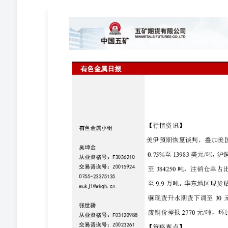
2026-6-3 铜 【行情资讯】 有色金属小组 美伊预
0.75%至13983美元/吨，沪铜主力合约收至107100元/吨
持贴水。国内上期所日度仓单减少0.1至9.9万吨。华东
升水期货下调至30元/吨，成交维持偏弱。国内铜现货进口
号：F3036210交易咨询号：Z00159240755-23375135wu
23375122zhangsj3@wkqh.cn 【策略观点】
供应同样偏紧，尽管下游临近淡季，但国内累库压力仍不大
维持高位运行。今日沪铜主力运行区间参考：105000-10800
格号：F031307460755-23375125liuxianjie
铝3M合约收涨0.75%至3760美元/吨，沪铝主力合约收至2
加0.3至49.0万吨。铝锭三地库存环比增加，铝棒两地
现货贴水期货下调至90元/吨，市场采购情绪偏弱。昨日LME
持偏强。 【策略观点】 美伊谈判继续反复，市场情绪摇
但短缺格局未变；国内铝下游开工相对稳定，进口亏损扩
方支撑较强，短期价格预计高位运行。今日沪铝主力合约运行区间参
美元/吨。 铸造铝合金 【行情资讯】 昨日铸造铝合金价格回
约持仓增加至2.06万手，成交量1.44万手，量能放大，仓单微
大。国内主流地区ADC12均价涨200元/吨，进口ADC1
0.06至3.04万吨。 【策略观点】 铸造铝合金成本
短期价格预计高位运行。 铅 【行情资讯】 周二沪铅指数收涨