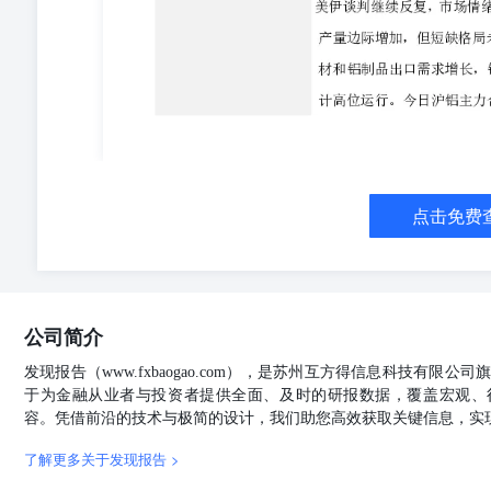
吨，较前日上涨0.88%。现货市场，各品牌升贴水大幅下
现货升水均价800元/吨，较前日持平。成本端，1.6%品位
位印尼内贸红土镍矿到厂价报30.5美金/湿吨，价格较前日持
点，较前日上涨0.5元/镍点。 【策略观点】 短期镍价
预计镍价短期小幅反弹。操作方面，建议逢低做多为主。短期沪
考1.8-2.0万美元/吨。 碳酸锂 【行情资讯】 五矿钢联碳
中MMLC电池级碳酸锂报价174800-179600元/吨，均价较上
吨，均价较前日+0.43%。LC2609合约收盘价172980元
吨。 【策略观点】 盘面仓单持续增长，市场情绪悲观
点击免费
度增量有限，需求端下游排产逐月环增，碳酸锂价格下跌
不宜过于悲观。操作方面，碳酸锂07合约期权临近到期，建议观
吨。 氧化铝 【行情资讯】 2026年06月02日，截至下午3
手，较前一交易日减少0.35万手。基差方面，山东现货价格维
FOB价格维持309美元/吨，进口盈亏报29元/吨。期货库
公司简介
端，几内亚CIF价格维持67美元/吨，澳大利亚CIF价格
预计最终政策将适度削减出口量，抬高矿价重心，但矿价
发现报告（www.fxbaogao.com），是苏州互方得信息科技有限
跌；氧化铝冶炼端二季度投产高峰期将至，中长期过剩格
于为金融从业者与投资者提供全面、及时的研报数据，覆盖宏观、
建议以观望为主，等待铝土矿配额制政策落地。AO2609合
容。凭借前沿的技术与极简的设计，我们助您高效获取关键信息，实
收缩政策、几内亚矿石政策、美伊冲突。 不锈钢 【行情资讯】 
(+215)，单边持仓20.06万手，较上一交易日+2536手。
了解更多关于发现报告 >
场宏旺304冷轧卷板报15200元/吨，较前日+100；佛山基差-21