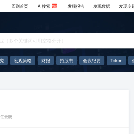
回到首页
AI
搜索
发现报告
发现数据
发现专
究
宏观策略
财报
招股书
会议纪要
Token
AIGC
大模型
任云鹏