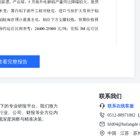
跌，俄镍现货均价对近月合约升贴水为-350元/吨，较前日持平；金川镍
印尼内贸红土镍矿到厂价报78.3美元/湿吨，价格较前日持平，1.2%品
平。镍铁方面，价格持稳运行，10-12%高镍生铁均价报1144元/镍
供需矛盾并不突出，但下方支撑较为坚挺，叠加有色板块整体企稳反弹，
镍价格运行区间参考14.0-16.0万元/吨，伦镍3M合约运行区间参
酸锂现货指数（MMLC）晚盘报176752元/吨，较上一工作日+0.45%，其
一工作日+800元/吨（+0.45%），工业级碳酸锂报价171500-176500元/
/吨，较前日收盘价-3.31%，贸易市场电池级碳酸锂升贴水均价为-3250元/
，碳酸锂价格持续走弱。短期来看，产业供需格局较为健康，供给端三季
查看完整报告
后，下游接货较为积极。尽管短期盘面价格受仓单压制，但对下方空间
望。今日广期所碳酸锂2609合约参考运行区间169480-176480元/
时，氧化铝指数日内下跌1.42%至2851元/吨，单边交易总持仓46.48万
持2675元/吨，贴水主力合约176元/吨。海外方面，MYSTEEL澳洲
存方面，周二期货仓单报42.02万吨，较前一交易日减少0.06万吨。矿
联系我们
维持63美元/吨。 【策略观点】 矿端，几内亚铝土矿管控政策即将发布，
上行空间仍受到压制，后面将继续关注政策进展，预计矿价短期易涨难
公司旗下的专业研报平台。我们致力
联系在线客服
局仍难以改变；交割方面，注册仓单高企仍会持续压制盘面价格。当前
行业、公司、财报等全方位内
0512-88971002
（
约参考运行区间：2750-2950元/吨，需重点关注国内仓单变化、供应
现深度洞察与精准决策。
周二下午15：00不锈钢主力合约收15065元/吨，当日+1.45%
hfd04@hufangde
现货方面，佛山市场德龙304冷轧卷板报15050元/吨，较前日+100，无锡市
中国 · 江苏 ·
5(-115)，无锡基差-65(-115)；佛山宏旺201报9750元/吨，较前日持