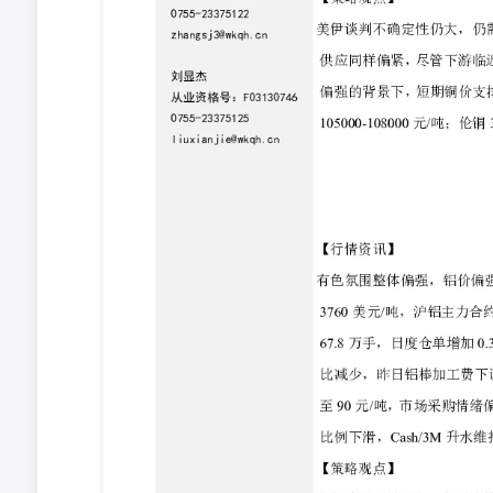
15：00，伦铅3S较前日同期涨0.5至2018美元/吨，总持仓1
废价差平水，废电动车电池均价9900元/吨。上期所铅锭期货
差-50元/吨。LME铅锭库存录得31.4万吨，LME铅锭注销仓单录
差-101.4美元/吨。剔汇后盘面沪伦比价录得1.219，铅
存为6.72万吨，较5月28日增加0.10万吨。 【策略
库存基本持平，再生铅开工率小幅抬升。下游蓄企开工率
中枢抬升，铅价下方存在支撑。近日沪铅空头集中度抬升，
1.07%至25021元/吨，单边交易总持仓21.25万手。截至周二
万手。SMM0#锌锭均价24720元/吨，上海基差-65元/
货库存录得10.96万吨，内盘上海地区基差-65元/吨，连续
注销仓单录得1.55万吨。外盘cash-3S合约基差-21.66美
口盈亏为-3873元/吨。据钢联数据，6月1日全国主要市场锌
精矿港口库存下滑，锌精矿TC加速下行。硫酸价格滞涨
维持偏弱，国内锌锭库存高位运行，上期所沪锌月差维持
品不足的紧供应格局。锌产业供应端扰动频发，伦锌近月
运行，后续仍需警惕LME市场潜在的结构性风险。 锡 【行
4.16%。SHFE库存报7647吨，较前日减少70吨。LM
等因素影响，出口量维持在偏低水平。同时，缅甸复产仍
口矿环比继续下滑。此外，刚果（金）埃博拉疫情存在潜
半导体涨价由AI领域向传统领域扩散，对锡估值构成支撑。库
上周五增加665吨。 【策略观点】 短期锡供应扰动仍
行区间：38-46万元/吨，海外伦锡参考运行区间：50000-5