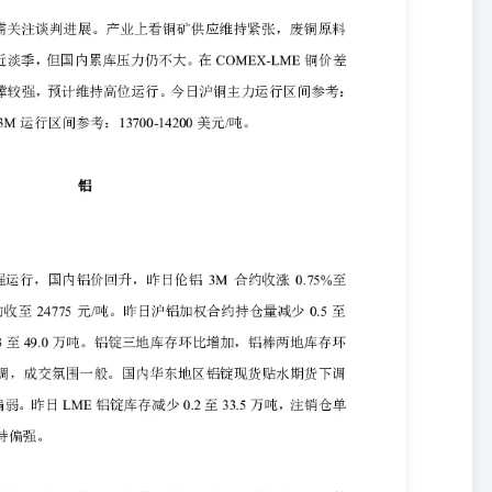
6.37万手。SMM1#铅锭均价16400元/吨，再生精铅均价16400元/吨，精
库存录得5.73万吨，内盘原生基差-140元/吨，连续合约-连一合约价
得0.88万吨。外盘cash-3S合约基差-12.77美元/吨，3-15价
锭进口盈亏为-282.79元/吨。据钢联数据，6月1日全国主要市场铅锭社会库
观点】 铅精矿港口库存抬升，铅精矿TC持平，原生铅开工率小幅下滑。铅废料
持平，消费维稳。伦铅再现大额交仓，结构边际走弱。铅酸蓄电池价格
短期存在进一步下探风险。 锌 【行情资讯】 周二沪锌指数收涨
下午15：00，伦锌3S较前日同期涨55.5至3614.5美元/吨，总持仓22.95
吨，天津基差-115元/吨，广东基差-65元/吨，沪粤价差平水。上期所锌锭期
合约-连一合约价差-55元/吨。LME锌锭库存录得11.33万吨，LME锌锭
元/吨，3-15价差115.82美元/吨。剔汇后盘面沪伦比价录得1.029，锌锭进
锭社会库存为23.00万吨，较5月28日增加0.15万吨。 【策略观点】 锌
高位震荡，锌冶炼企业利润进一步承压，后续存在减产预期。下游开工
偏弱，但国内锌锭基差小幅抬升。当前锌产业维持锌矿紧张，海外交割
多头集中度抬升，沪锌投机席位净多持仓持续抬升。预计短期锌价偏强
情资讯】 6月2日，沪锡主力合约收报449820元/吨，较前日上涨
E库存报8845吨，较前日减少5吨。供给方面，印尼出口仍受RKAB配额审批
低于市场预期，当地炸药和抽水等影响扰动依旧存在，预计缅甸5月进
在风险。需求端，半导体上行周期，PCB耗锡需求维持高速增长，下游
存方面，2026年5月29日全国主要市场锡锭社会库存10380吨，较
存，叠加需求端叙事支撑，预计锡价偏强运行为主。国内主力合约参考运
8000美元/吨。 镍 【行情资讯】 6月2日，沪镍主力合约收报144850元/