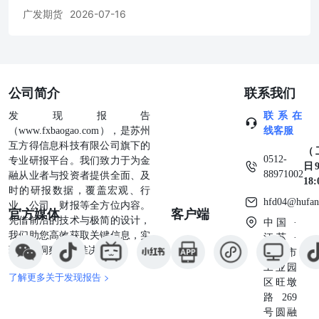
广发期货
2026-07-16
公司简介
联系我们
发现报告
联系在
（www.fxbaogao.com），是苏州
线客服
互方得信息科技有限公司旗下的
（
0512-
专业研报平台。我们致力于为金
日9
88971002
融从业者与投资者提供全面、及
18
时的研报数据，覆盖宏观、行
hfd04@hufan
业、公司、财报等全方位内容。
官方媒体
客户端
凭借前沿的技术与极简的设计，
中国 ·
我们助您高效获取关键信息，实
江苏 ·
现深度洞察与精准决策。
苏州市
工业园
了解更多关于发现报告 >
区旺墩
路269
号圆融