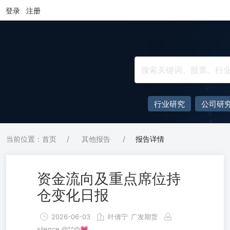
登录
注册
行业研究
公司研
当前位置：首页
/
其他报告
/
报告详情
资金流向及重点席位持
仓变化日报
2026-06-03
叶倩宁
广发期货
silence @^^@💗