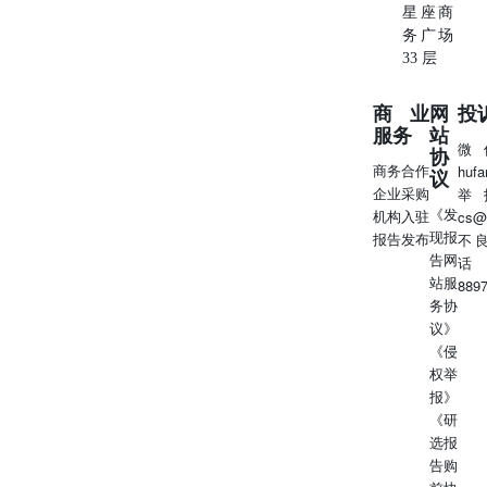
星座商
务广场
33 层
商业
网
投
服务
站
微
协
商务合作
huf
议
企业采购
举
《发
机构入驻
cs@
现报
报告发布
不
告网
话
站服
889
务协
议》
《侵
权举
报》
《研
选报
告购